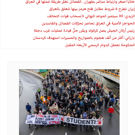
خلايا أصغر وارتباط مباشر بطهران.. الفصائل تغيّر طريقة عملها في العراق
إيران تطرح 6 شروط مقابل فتح هرمز بينها تتعلق بالعراق
الزيدي: 30 سبتمبر الموعد النهائي لانسحاب قوات التحالف
الحواجز الأمنية في العراق تحاصر تحرّكات الفصائل والفاسدين
رئيس أركان الجيش يصل كركوك ويقرر حلّ قيادة عمليات غرب دجلة
بارزاني: أكثر من ألف هجوم بالصواريخ والمسيرات استهدف كردستان
الحكومة تعطل الدوام الرسمي الأربعاء المقبل