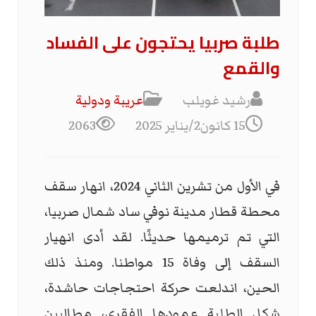
طلبة صربيا يحتجون على الفساد
والقمع
رشيد غويلب
عریبة ودولیة
15 كانون2/يناير 2025
2063
في الأول من تشرين الثاني 2024، انهار سقف
محطة قطار مدينة نوفي ساد شمال صربيا،
التي تم ترميمها حديثًا. لقد أدى انهيار
السقف إلى وفاة 15 مواطنا. ومنذ ذلك
الحين، اندلعت حركة احتجاجات حاشدة،
شكل الطلبة عمودها الفقري، مطالبين