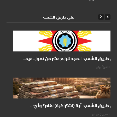
علی طریق الشعب
على طريق الشعب: المجد للرابع عشر من تموز.. عيد...
14 تموز/يوليو
على طريق الشعب: أية {اشتراكية} نغادر؟ وأيّ...
07 حزيران/يونيو