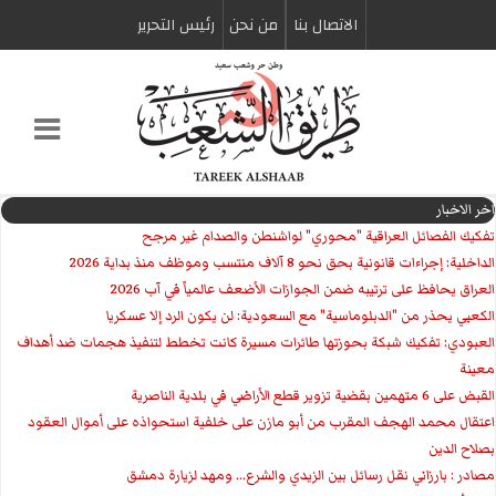
الاتصال بنا
من نحن
رئیس التحریر
اخر الاخبار
تفكيك الفصائل العراقية "محوري" لواشنطن والصدام غير مرجح
الداخلية: إجراءات قانونية بحق نحو 8 آلاف منتسب وموظف منذ بداية 2026
العراق يحافظ على ترتيبه ضمن الجوازات الأضعف عالمياً في آب 2026
الكعبي يحذر من "الدبلوماسية" مع السعودية: لن يكون الرد إلا عسكريا
العبودي: تفكيك شبكة بحوزتها طائرات مسيرة كانت تخطط لتنفيذ هجمات ضد أهداف
معينة
القبض على 6 متهمين بقضية تزوير قطع الأراضي في بلدية الناصرية
اعتقال محمد الهجف المقرب من أبو مازن على خلفية استحواذه على أموال العقود
بصلاح الدين
مصادر : بارزاني نقل رسائل بين الزيدي والشرع... ومهد لزيارة دمشق