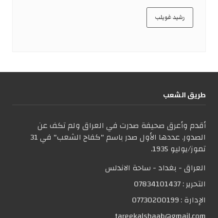
رشيد غويلب
طریق الشعب
أقدم وأعرق صحيفة صدرت في العراق ولم تكف عن
الصدور. عددها الأول صدر باسم "كفاح الشعب" في 31
تموز/يوليو 1935.
العراق - بغداد - ساحة الاندلس
التحریر :
07834101437
الإدارة :
07730200199
tareekalshaab@gmail.com