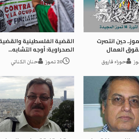
ة 14 تموز.. حين انتصرت
القضية الفلسطينية والقضية
حقوق العمال
الصحراوية: أوجه التشابه...
حوراء فاروق
20 تموز
حنان الكناني