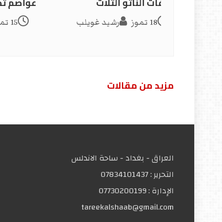
خرافات الناتو الثلاث
عواصم تحت ا
18 تموز
رشيد غويلب
15 تموز
مزید من مقالات
العراق - بغداد - ساحة الاندلس
التحریر :
07834101437
الإدارة :
07730200199
tareekalshaab@gmail.com