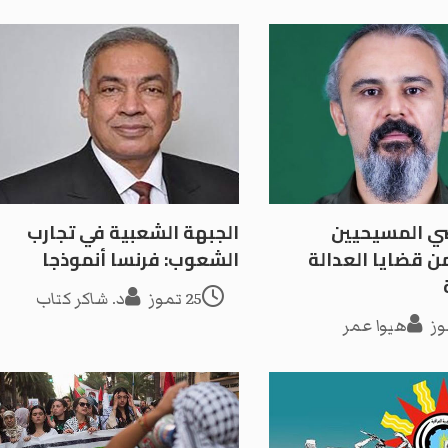
ي المسيحيين
الجبهة الشعبية في تجارب
 قضايا العدالة
الشعوب: فرنسا أنموذجا
25 تموز
د. شاكر كتاب
هيوا عمر