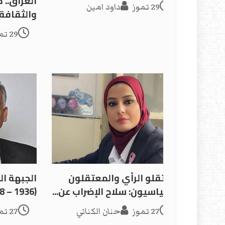
العراق.. م
29 تموز
داود امين
والثقافة
29 تموز
معتقلو الرأي والمعتقلون
الجبهة ا
السياسيون: سلاح الإضراب عن...
(1936 – 1938) كيف انهارت...
27 تموز
حنان الكناني
27 تموز