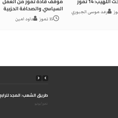
للهيب: 14 تموز
موقف قادة تموز من العمل
السياسي والصحافة الحزبية
رعد موسى الجبوري
15 تموز
داود امين
على طريق الشعب: المجد للرابع 
14 تموز/يوليو