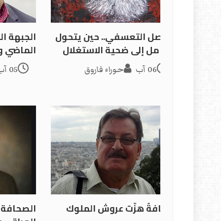
الفصل التعسفي.. حين يتحول
الجبهة ال
العامل إلى ضحية الاستغلال
الماضي ور
06 آب
حوراء فاروق
05 آب
صحافةٌ هزّت عروش الملوك
الصحافة 