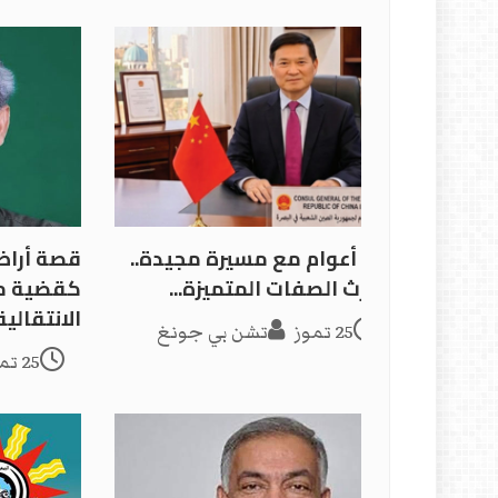
105 أعوام مع مسيرة مجيدة..
قصة أراض
توارث الصفات المتميزة...
كقضية من
الانتقالية
25 تموز
تشن بي جونغ
25 تموز