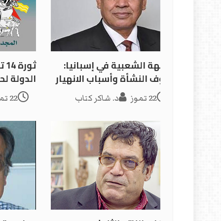
الجبهة الشعبية في إسبانيا:
ثور
ظروف النشأة وأسباب الانهيار
الدولة ل
22 تموز
د. شاكر كتاب
22 تموز