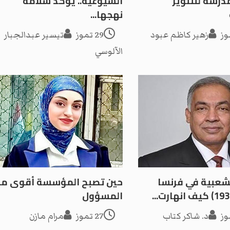
درسةٌ للتنوير
الشيوعية.. يؤكد سلامة
نهجها...
زهير كاظم عبود
29 تموز
تيسير عبدالجبار
الآلوسي
لشعبية في فرنسا
حين تصبح المؤسسة أقوى م
المسؤول
د. شاكر كتاب
27 تموز
مرام مازن