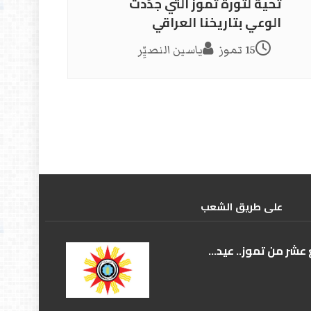
تحية لثورة تموز التي جدّدت
الوعي بتاريخنا العراقي
15 تموز
ياسين النصيِّر
علی طریق الشعب
عشر من تموز.. عيد...