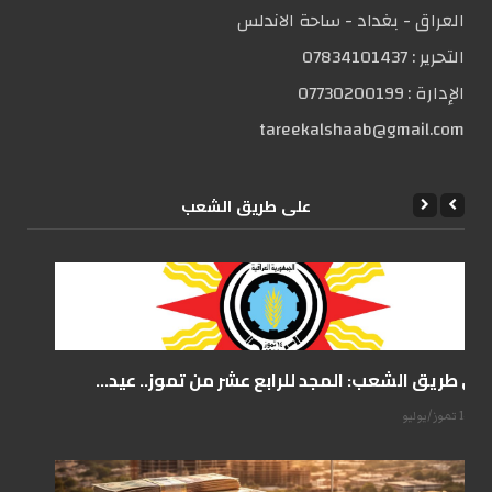
العراق - بغداد - ساحة الاندلس
التحریر :
07834101437
الإدارة :
07730200199
tareekalshaab@gmail.com
علی طریق الشعب
على طريق الشعب: المجد للرابع عشر من تموز.. عيد...
14 تموز/يوليو