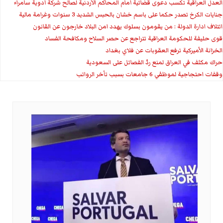
العدل العراقية تكسب دعوى قضائية أمام المحاكم الأردنية لصالح شركة أدوية سامراء
جنايات الكرخ تصدر حكما على باسم خشان بالحبس الشديد 3 سنوات وغرامة مالية
ائتلاف ادارة الدولة : من يقومون بسلوك يهدد امن البلاد خارجون عن القانون
قوى حليفة للحكومة العراقية تتراجع عن حصر السلاح ومكافحة الفساد
الخزانة الأميركية ترفع العقوبات عن فلاي بغداد
حراك مكثف في العراق لمنع ردّ الفصائل على السعودية
وقفات احتجاجية لموظفي 6 جامعات بسبب تأخر الرواتب