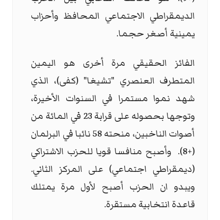
الديمقراطي الاجتماعي المحافظ وأحزاب
يمينية أصغر حجما.
الفائز الحقيقي مرة أخرى هو اليمين
المتطرف العنصري "تشيغا" (كفى)، الذي
شهد نموا مستمرا في السنوات الأخيرة،
وتوجها بحصوله على قرابة 23 في المائة من
أصوات الناخبين، منحته 58 نائبا في البرلمان
(+8). وأصبح منافسا قويا للحزب الاشتراكي
(ديمقراطي اجتماعي) على المركز الثاني.
ويبدو ان الحزب أصبح لأول مرة يمتلك
قاعدة انتخابية مستقرة.