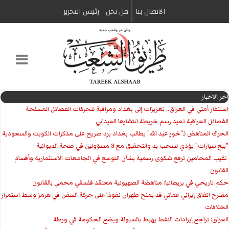
الاتصال بنا
من نحن
رئیس التحریر
اخر الاخبار
استنفار أمني في العراق.. تعزيزات إلى بغداد ومراقبة لتحركات الفصائل المسلحة
الفصائل العراقية تعيد رسم خريطة انتشارها الميداني
الحراك المناهض لـ"خور عبد الله" يطالب بغداد برد صريح على مذكرات الكويت والسعودية
"بيع سيارات" يؤدي لسحب يد والتحقيق مع 3 مسؤولين في صحة الديوانية
‏ نقيب المحامين ترفع شكوى رسمية بشأن التوسع في الجامعات الاستثمارية وأقسام
القانون
حكم تاريخي في بريطانيا: مناهضة الصهيونية معتقد فلسفي محمي بالقانون
مقترح اتفاق إيراني عماني قد يمنح طهران نفوذا على حركة السفن في هرمز وسط استمرار
الخلافات
العراق: تراجع إيرادات النفط يهبط بالسيولة ويضع الحكومة في ورطة