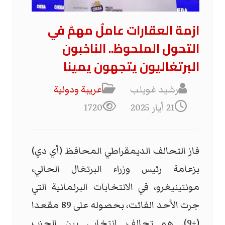
ازمة العقارات عاملٌ مهمٌ في
التحول الملحوظ.. الناخبون
البرتغاليون يتجهون يمينا
رشيد غويلب
عریبة ودولیة
21 أيار 2025
1720
فاز التحالف الديمقراطي المحافظ (أي دي)
بزعامة رئيس وزراء البرتغال الحالي،
مونتينيغرو، في الانتخابات البرلمانية التي
جرت الأحد الفائت، بحصوله على 89 مقعدا
(+9). هو تحالف انتخابي بين الحزب