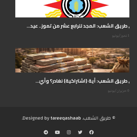
على طريق الشعب: المجد للرابع عشر من تموز.. عيد...
14 تموز/يوليو
على طريق الشعب: أية {اشتراكية} نغادر؟ وأيّ...
07 حزيران/يونيو
© طریق الشعب. Designed by
tareeqashaab
.