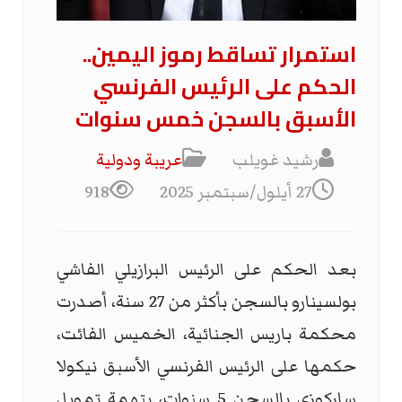
استمرار تساقط رموز اليمين..
الحكم على الرئيس الفرنسي
الأسبق بالسجن خمس سنوات
رشيد غويلب
عریبة ودولیة
27 أيلول/سبتمبر 2025
918
بعد الحكم على الرئيس البرازيلي الفاشي
بولسينارو بالسجن بأكثر من 27 سنة، أصدرت
محكمة باريس الجنائية، الخميس الفائت،
حكمها على الرئيس الفرنسي الأسبق نيكولا
ساركوزي بالسجن 5 سنوات، بتهمة تمويل