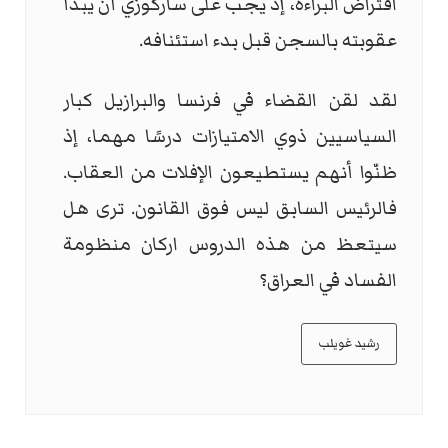
افتراض البراءة، إذ يجب على ساركوزي أن يبدأ
عقوبته بالسجن قبل بدء استئنافه.
لقد لقن القضاء في فرنسا والبرازيل كبار
السياسيين ذوي الامتيازات درسًا مهما، إذ
ظنّوا أنهم يستطيعون الإفلات من العقاب.
فالرئيس السابق ليس فوق القانون. ترى هل
سيتعظ من هذه الدروس اركان منظومة
الفساد في العراق؟
رشيد غويلب