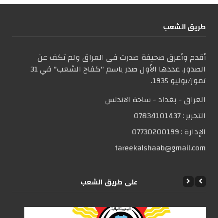
طریق الشعب
أقدم وأعرق صحيفة صدرت في العراق ولم تكف عن
الصدور. عددها الأول صدر باسم "كفاح الشعب" في 31
تموز/يوليو 1935.
العراق - بغداد - ساحة الاندلس
التحریر :
07834101437
الإدارة :
07730200199
tareekalshaab@gmail.com
علی طریق الشعب