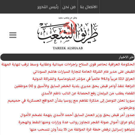
الاتصال بنا
من نحن
رئیس التحریر
اخر الاخبار
الحكومة العراقية تحاصر قوى السلاح بإجراءات ميدانية وعقابية وسط ترقب لنهاية المهلة
القبض على مدير عام الشركة العامة لتجارة السيارات هاشم السوداني
العراق الـ12 عربياً والـ94 عالمياً في مؤشر الدبلوماسية والشراكة الدولية
النزاهة تنفذ أوامر قبض بحق مديري بلدية الخضر السابق والأسبق و (4) موظفين
القضاء يطلب من البرلمان رفع الحصانة عن النائب ناظم الأسدي
سوريا تعلن التوصل إلى مذكرة تفاهم مع روسيا بشأن المواقع العسكرية في حميميم
وطرطوس
صدور أمر قبض بحق وزير العمل السابق أحمد الأسدي بتهمة تضخم الأموال
إيكو عراق: أموال صولة الفجر تتجاوز رواتب عدة وزارات ومنها النفط والهجرة
نتنياهو: إسرائيل ترفض خطة غزة المؤلفة من 15 بنداً ولن تنسحب منها