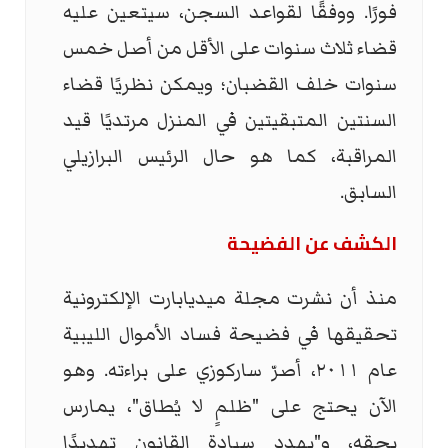
فورًا. ووفقًا لقواعد السجن، سيتعين عليه
قضاء ثلاث سنوات على الأقل من أصل خمس
سنوات خلف القضبان؛ ويمكن نظريًا قضاء
السنتين المتبقيتين في المنزل مرتديًا قيد
المراقبة، كما هو حال الرئيس البرازيلي
السابق.
الكشف عن الفضيحة
منذ أن نشرت مجلة ميديابارت الإلكترونية
تحقيقها في فضيحة فساد الأموال الليبية
عام ٢٠١١، أصرّ ساركوزي على براءته. وهو
الآن يحتج على "ظلمٍ لا يُطاق"، يمارس
بحقه، و"يهدد سيادة القانون تهديدًا