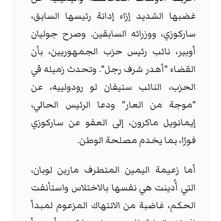
غضبها الشديد إزاء إدانة رئيسها السابق،
ساركوزي، ووزرائه السابقين. وصرح جوليان
أوبير، نائب رئيس حزب الجمهوريين، بأن
القضاء "أهدر شرف رجل". وتحدث زميله في
الحزب، النائب ستيفان لو رودولييه، عن
"موجة من العار" ودعا الرئيس الحالي،
إيمانويل ماكرون، إلى العفو عن ساركوزي
فورًا، بما يخدم مصلحة الوطن.
أما زعيمة اليمين المتطرف مارين لوبان،
التي أُدينت هي نفسها بالاختلاس واستأنفت
الحكم، غاضبة من الانتهاك المزعوم لمبدأ