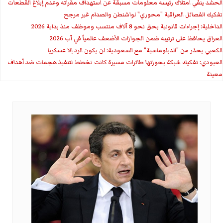
الحشد ينفي امتلاك رئيسه معلومات مسبقة عن استهداف مقراته وعدم إبلاغ القطعات
تفكيك الفصائل العراقية "محوري" لواشنطن والصدام غير مرجح
الداخلية: إجراءات قانونية بحق نحو 8 آلاف منتسب وموظف منذ بداية 2026
العراق يحافظ على ترتيبه ضمن الجوازات الأضعف عالمياً في آب 2026
الكعبي يحذر من "الدبلوماسية" مع السعودية: لن يكون الرد إلا عسكريا
العبودي: تفكيك شبكة بحوزتها طائرات مسيرة كانت تخطط لتنفيذ هجمات ضد أهداف
معينة