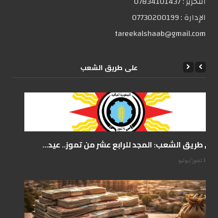
التحریر :
07834101437
الإدارة :
07730200199
tareekalshaab@gmail.com
علی طریق الشعب
على طريق الشعب: المجد للرابع عشر من تموز.. عيد...
14 تموز/يوليو