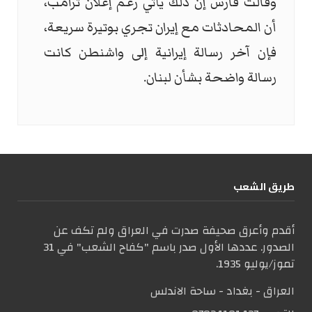
وقالت فارس إن ذلك يأتي رغم إعلان ترامب،
أن المحادثات مع إيران تجري بوتيرة سريعة،
فإن آخر رسالة إيرانية إلى واشنطن كانت
رسالة واضحة بشأن لبنان.
طریق الشعب
أقدم وأعرق صحيفة صدرت في العراق ولم تكف عن
الصدور. عددها الأول صدر باسم "كفاح الشعب" في 31
تموز/يوليو 1935.
العراق - بغداد - ساحة الاندلس