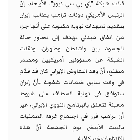
قالت شبكة "إي بي سي نيوز"، الأربعاء، إنّ
الرئيس الأمريكي دونالد ترامب يطالب إيران
بتقديم تعهدات نووية مكتوبة على أنها جزء
من اتفاق مبدئي يهدف إلى تجاوز حالة
الجمود بين واشنطن وطهران. ونقلت
الشبكة عن مسؤولين أمريكيين ومصدر
مطلع، أنّ وفد التفاوض الإيراني كان قد قدّم
في وقت سابق ضمانات شفوية بأنّ إيران
ستوافق في نهاية المطاف على شروط
معينة تتعلق بالبرنامج النووي الإيراني، غير
أن ترامب قرر في اجتماع غرفة العمليات
بالبيت الأبيض يوم الجمعة أنّ هذه
الالتزامات غير كافية.