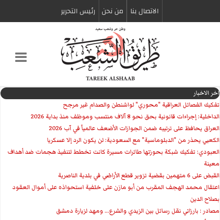
الاتصال بنا
من نحن
رئیس التحریر
اخر الاخبار
تفكيك الفصائل العراقية "محوري" لواشنطن والصدام غير مرجح
الداخلية: إجراءات قانونية بحق نحو 8 آلاف منتسب وموظف منذ بداية 2026
العراق يحافظ على ترتيبه ضمن الجوازات الأضعف عالمياً في آب 2026
الكعبي يحذر من "الدبلوماسية" مع السعودية: لن يكون الرد إلا عسكريا
العبودي: تفكيك شبكة بحوزتها طائرات مسيرة كانت تخطط لتنفيذ هجمات ضد أهداف
معينة
القبض على 6 متهمين بقضية تزوير قطع الأراضي في بلدية الناصرية
اعتقال محمد الهجف المقرب من أبو مازن على خلفية استحواذه على أموال العقود
بصلاح الدين
مصادر : بارزاني نقل رسائل بين الزيدي والشرع... ومهد لزيارة دمشق