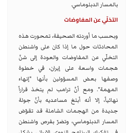
بالمسار الدبلوماسي.
التخلّي عن المفاوضات
وبحسب ما أوردته الصحيفة، تمحورت هذه
المحادثات حول ما إذا كان على واشنطن
التخلّي عن المفاوضات والعودة إلى شنّ
هجمات واسعة على إيران، في خطوة
وصفها بعض المسؤولين بأنها "إنهاء
المهمة". ومع أنّ ترامب لم يتخذ قراراً
نهائياً، إلا أنه أبلغ مساعديه بأنّ جولة
جديدة من الهجمات الشاملة قد تقوّض
المسار الدبلوماسي، وتضرّ بفرص واشنطن
في تفكيك البرنامج النووي الإيراني بشكل