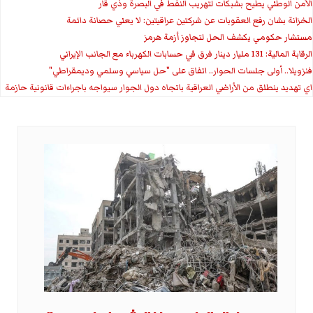
الأمن الوطني يطيح بشبكات لتهريب النفط في البصرة وذي قار
الخزانة بشان رفع العقوبات عن شركتين عراقيتين: لا يعني حصانة دائمة
مستشار حكومي يكشف الحل لتجاوز أزمة هرمز
الرقابة المالية: 131 مليار دينار فرق في حسابات الكهرباء مع الجانب الإيراني
فنزويلا.. أولى جلسات الحوار.. اتفاق على "حل سياسي وسلمي وديمقراطي"
اي تهديد ينطلق من الأراضي العراقية باتجاه دول الجوار سيواجه باجراءات قانونية حازمة