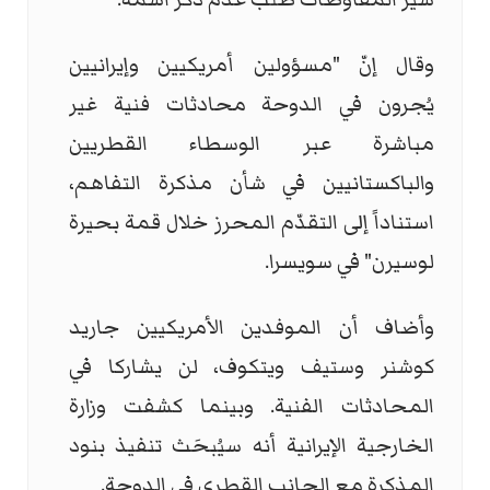
وقال إنّ "مسؤولين أمريكيين وإيرانيين
يُجرون في الدوحة محادثات فنية غير
مباشرة عبر الوسطاء القطريين
والباكستانيين في شأن مذكرة التفاهم،
استناداً إلى التقدّم المحرز خلال قمة بحيرة
لوسيرن" في سويسرا.
وأضاف أن الموفدين الأمريكيين جاريد
كوشنر وستيف ويتكوف، لن يشاركا في
المحادثات الفنية. وبينما كشفت وزارة
الخارجية الإيرانية أنه سيُبحَث تنفيذ بنود
المذكرة مع الجانب القطري في الدوحة.