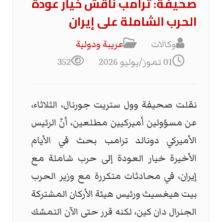
صحيفة: ترامب ناقش خيار عودة
الحرب الشاملة على إيران
وكالات
عریبة ودولیة
01 تموز/يوليو 2026
352
نقلت صحيفة وول ستريت جورنال، الثلاثاء،
عن مسؤولين أميركيين مطلعين، أنّ الرئيس
الأميركي دونالد ترامب بحث في الأيام
الأخيرة خيار العودة إلى حرب شاملة مع
إيران، في محادثات متكررة مع وزير الحرب
بيت هيغسيث ورئيس هيئة الأركان المشتركة
الجنرال دان كين، لكنه قرر حتى الآن التمسّك