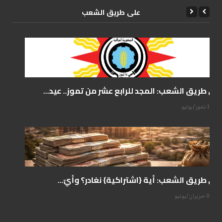
علی طریق الشعب
على طريق الشعب: المجد للرابع عشر من تموز.. عيد...
14 تموز/يوليو
على طريق الشعب: أية {اشتراكية} نغادر؟ وأيّ...
07 حزيران/يونيو