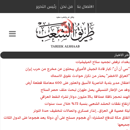
الاتصال بنا
من نحن
رئیس التحریر
اخر الاخبار
بغداد ترفض تجميد سلاح الميليشيات
"سي أن أن": كبار قادة الجيش الأميركي يبحثون عن مخرج من حرب إيران
"العراق الاخضر" يحذر من تكرار حوادث نفوق الاسماك
اعتقال مدير بلدية الناصرية الأسبق والعثور على 600 معاملة قطعة أرض
وفد من الإطار التنسيقي يصل طهران لبحث ملف حصر السلاح
الهند تحجز ناقلة عملاقة بـ25 مليون دولار لشراء النفط العراقي
ارتفاع نفقات الحشد الشعبي بنسبة 72% خلال ست سنوات
ليلة عصيبة في العراق.. إنذار عسكري واتصالات لتخفيف حدة التوتر
‏اتفاق مكة للدفاع المشترك: أي هجوم مسلح على أي دولة يعد هجوما على الدول الثلاث
جميعها