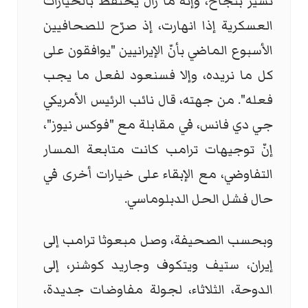
تسير بنجاح، وإنه ما زال يحتفظ بالخيارات
العسكرية إذا انهارت، إذ صرّح للصحافيين
الأسبوع الماضي بأنّ الإيرانيين "يوافقون على
كل ما نريده، وإلا فسنعود لفعل ما يجب
فعله". من جهته، قال نائب الرئيس الأمريكي
جي دي فانس، في مقابلة مع "فوكس نيوز"،
إنّ توجيهات ترامب كانت متابعة المسار
التفاوضي، مع الإبقاء على خيارات أخرى في
حال فشل الحل الدبلوماسي.
وبحسب الصحيفة، وصل مبعوثا ترامب إلى
إيران، ستيف ويتكوف وجاريد كوشنر، إلى
الدوحة، الثلاثاء، لجولة مفاوضات جديدة،