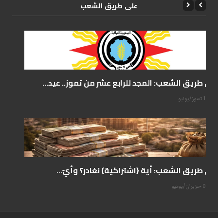
علی طریق الشعب
على طريق الشعب: المجد للرابع عشر من تموز.. عيد...
14 تموز/يوليو
على طريق الشعب: أية {اشتراكية} نغادر؟ وأيّ...
07 حزيران/يونيو