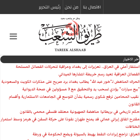
الاتصال بنا
من نحن
رئیس التحریر
اخر الاخبار
استنفار أمني في العراق.. تعزيزات إلى بغداد ومراقبة لتحركات الفصائل المسلحة
الفصائل العراقية تعيد رسم خريطة انتشارها الميداني
الحراك المناهض لـ"خور عبد الله" يطالب بغداد برد صريح على مذكرات الكويت والسعودية
"بيع سيارات" يؤدي لسحب يد والتحقيق مع 3 مسؤولين في صحة الديوانية
‏ نقيب المحامين ترفع شكوى رسمية بشأن التوسع في الجامعات الاستثمارية وأقسام
القانون
حكم تاريخي في بريطانيا: مناهضة الصهيونية معتقد فلسفي محمي بالقانون
مقترح اتفاق إيراني عماني قد يمنح طهران نفوذا على حركة السفن في هرمز وسط استمرار
الخلافات
العراق: تراجع إيرادات النفط يهبط بالسيولة ويضع الحكومة في ورطة