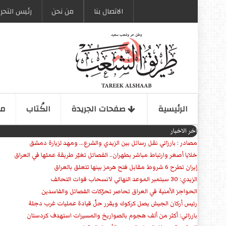
الاتصال بنا
من نحن
رئیس التحری
الرئیسیة
صفحات الجریدة
الكُتاب
مو
اخر الاخبار
مصادر : بارزاني نقل رسائل بين الزيدي والشرع... ومهد لزيارة دمشق
خلايا أصغر وارتباط مباشر بطهران.. الفصائل تغيّر طريقة عملها في العراق
إيران تطرح 6 شروط مقابل فتح هرمز بينها تتعلق بالعراق
الزيدي: 30 سبتمبر الموعد النهائي لانسحاب قوات التحالف
الحواجز الأمنية في العراق تحاصر تحرّكات الفصائل والفاسدين
رئيس أركان الجيش يصل كركوك ويقرر حلّ قيادة عمليات غرب دجلة
بارزاني: أكثر من ألف هجوم بالصواريخ والمسيرات استهدف كردستان