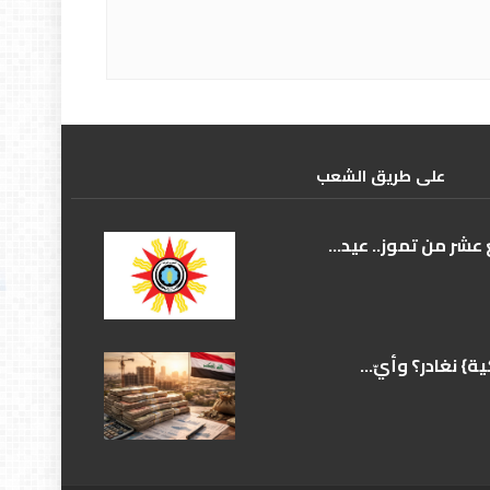
علی طریق الشعب
عشر من تموز.. عيد...
} نغادر؟ وأيّ...