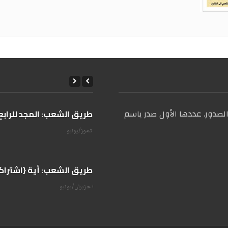
صدور. عددها الأول صدر باسم
على طريق الشعب: المجد للرابع 
14 تموز/يوليو
على طريق الشعب: أية {اشتراكية
07 حزيران/يونيو