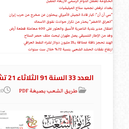
الحكومة تعطل الدوام الرسمي الأربعاء المقبل
بغداد ترفض تجميد سلاح الميليشيات
"سي أن أن": كبار قادة الجيش الأميركي يبحثون عن مخرج من حرب إيران
"العراق الاخضر" يحذر من تكرار حوادث نفوق الاسماك
اعتقال مدير بلدية الناصرية الأسبق والعثور على 600 معاملة قطعة أرض
وفد من الإطار التنسيقي يصل طهران لبحث ملف حصر السلاح
الهند تحجز ناقلة عملاقة بـ25 مليون دولار لشراء النفط العراقي
ارتفاع نفقات الحشد الشعبي بنسبة 72% خلال ست سنوات
العدد 33 السنة 91 الثلاثاء 21 تشرين الأول 2025
طريق الشعب بصيغة PDF
20 تشرين1/أكتو