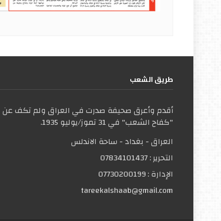
طریق الشعب
أقدم وأعرق صحيفة صدرت في العراق ولم تكف عن ال
"كفاح الشعب" في 31 تموز/يوليو 1935.
العراق - بغداد - ساحة الاندلس
التحریر :
07834101437
الإدارة :
07730200199
tareekalshaab@gmail.com