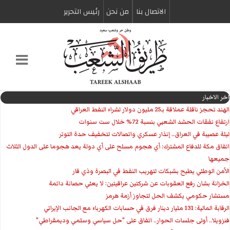
الاتصال بنا
من نحن
رئیس التحریر
اخر الاخبار
الهند تحجز ناقلة عملاقة بـ25 مليون دولار لشراء النفط العراقي
ارتفاع نفقات الحشد الشعبي بنسبة 72% خلال ست سنوات
ليلة عصيبة في العراق.. إنذار عسكري واتصالات لتخفيف حدة التوتر
‏اتفاق مكة للدفاع المشترك: أي هجوم مسلح على أي دولة يعد هجوما على الدول الثلاث
جميعها
الأمن الوطني يطيح بشبكات لتهريب النفط في البصرة وذي قار
الخزانة بشان رفع العقوبات عن شركتين عراقيتين: لا يعني حصانة دائمة
مستشار حكومي يكشف الحل لتجاوز أزمة هرمز
الرقابة المالية: 131 مليار دينار فرق في حسابات الكهرباء مع الجانب الإيراني
فنزويلا.. أولى جلسات الحوار.. اتفاق على "حل سياسي وسلمي وديمقراطي"