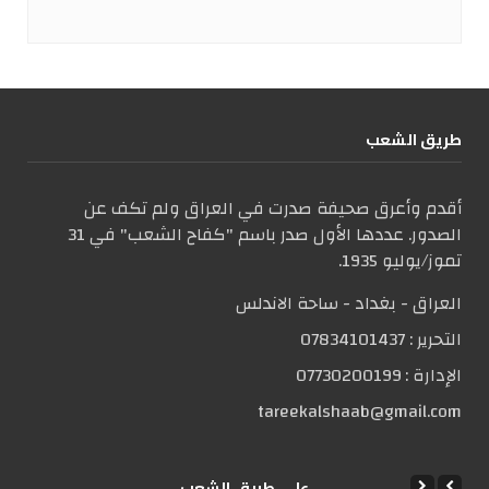
طریق الشعب
أقدم وأعرق صحيفة صدرت في العراق ولم تكف عن
الصدور. عددها الأول صدر باسم "كفاح الشعب" في 31
تموز/يوليو 1935.
العراق - بغداد - ساحة الاندلس
التحریر :
07834101437
الإدارة :
07730200199
tareekalshaab@gmail.com
علی طریق الشعب