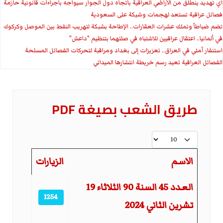
اي تهديد ينطلق من الأراضي العراقية باتجاه دول الجوار سيواجه باجراءات قانونية حازمة
فصائل عراقية تستعد لهجمات وشيكة على السعودية
تضم ضباطاً وتملك عشرات العقارات.. الإطاحة بشبكة لتهريب النفط بين الموصل وكركوك
في ألمانيا.. اعتقال عراقيين للاشتباه في صلتهما بتنظيم "داعش"
استنفار أمني في العراق.. تعزيزات إلى بغداد ومراقبة لتحركات الفصائل المسلحة
الفصائل العراقية تعيد رسم خريطة انتشارها الميداني
طريق الشعب بصيغة PDF
عدد الإظهارات:
الاسم
الزيارات
المقالات
العدد 45 السنة 90 الثلاثاء 19
1254
تشرين الثاني 2024