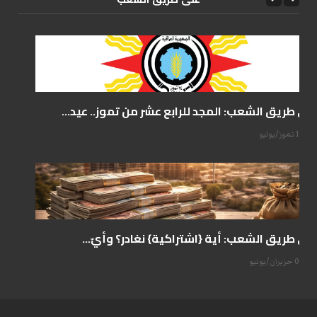
على طريق الشعب: المجد للرابع عشر من تموز.. عيد...
14 تموز/يوليو
على طريق الشعب: أية {اشتراكية} نغادر؟ وأيّ...
07 حزيران/يونيو