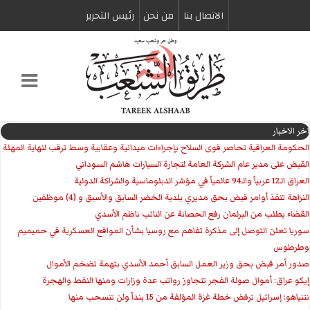
الاتصال بنا
من نحن
رئیس التحریر
اخر الاخبار
الحكومة العراقية تحاصر قوى السلاح بإجراءات ميدانية وعقابية وسط ترقب لنهاية المهلة
القبض على مدير عام الشركة العامة لتجارة السيارات هاشم السوداني
العراق الـ12 عربياً والـ94 عالمياً في مؤشر الدبلوماسية والشراكة الدولية
النزاهة تنفذ أوامر قبض بحق مديري بلدية الخضر السابق والأسبق و (4) موظفين
القضاء يطلب من البرلمان رفع الحصانة عن النائب ناظم الأسدي
سوريا تعلن التوصل إلى مذكرة تفاهم مع روسيا بشأن المواقع العسكرية في حميميم
وطرطوس
صدور أمر قبض بحق وزير العمل السابق أحمد الأسدي بتهمة تضخم الأموال
إيكو عراق: أموال صولة الفجر تتجاوز رواتب عدة وزارات ومنها النفط والهجرة
نتنياهو: إسرائيل ترفض خطة غزة المؤلفة من 15 بنداً ولن تنسحب منها