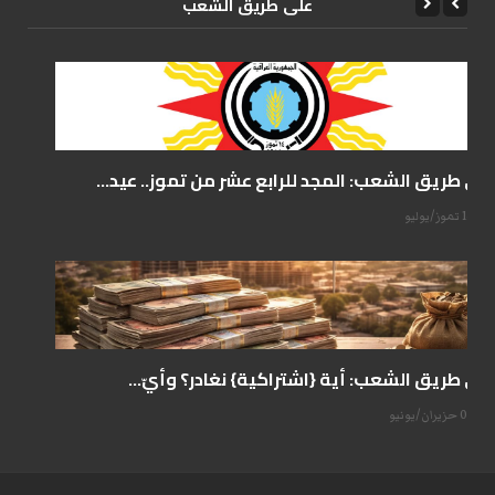
علی طریق الشعب
على طريق الشعب: المجد للرابع عشر من تموز.. عيد...
14 تموز/يوليو
على طريق الشعب: أية {اشتراكية} نغادر؟ وأيّ...
07 حزيران/يونيو