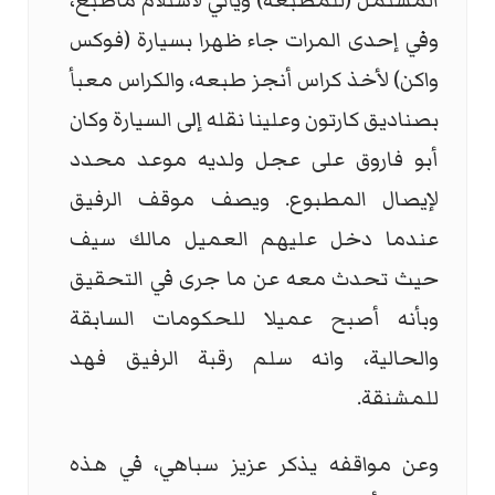
المشتمل (للمطبعة) ويأتي لاستلام ماطبع،
وفي إحدى المرات جاء ظهرا بسيارة (فوكس
واكن) لأخذ كراس أنجز طبعه، والكراس معبأ
بصناديق كارتون وعلينا نقله إلى السيارة وكان
أبو فاروق على عجل ولديه موعد محدد
لإيصال المطبوع. ويصف موقف الرفيق
عندما دخل عليهم العميل مالك سيف
حيث تحدث معه عن ما جرى في التحقيق
وبأنه أصبح عميلا للحكومات السابقة
والحالية، وانه سلم رقبة الرفيق فهد
للمشنقة.
وعن مواقفه يذكر عزيز سباهي، في هذه