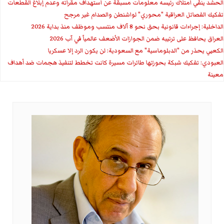
الحشد ينفي امتلاك رئيسه معلومات مسبقة عن استهداف مقراته وعدم إبلاغ القطعات
تفكيك الفصائل العراقية "محوري" لواشنطن والصدام غير مرجح
الداخلية: إجراءات قانونية بحق نحو 8 آلاف منتسب وموظف منذ بداية 2026
العراق يحافظ على ترتيبه ضمن الجوازات الأضعف عالمياً في آب 2026
الكعبي يحذر من "الدبلوماسية" مع السعودية: لن يكون الرد إلا عسكريا
العبودي: تفكيك شبكة بحوزتها طائرات مسيرة كانت تخطط لتنفيذ هجمات ضد أهداف
معينة