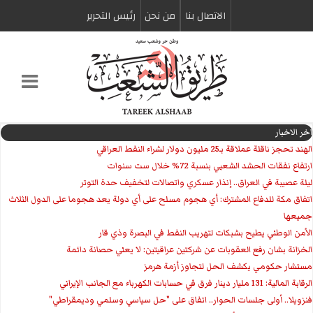
الاتصال بنا
من نحن
رئیس التحریر
اخر الاخبار
الهند تحجز ناقلة عملاقة بـ25 مليون دولار لشراء النفط العراقي
ارتفاع نفقات الحشد الشعبي بنسبة 72% خلال ست سنوات
ليلة عصيبة في العراق.. إنذار عسكري واتصالات لتخفيف حدة التوتر
‏اتفاق مكة للدفاع المشترك: أي هجوم مسلح على أي دولة يعد هجوما على الدول الثلاث
جميعها
الأمن الوطني يطيح بشبكات لتهريب النفط في البصرة وذي قار
الخزانة بشان رفع العقوبات عن شركتين عراقيتين: لا يعني حصانة دائمة
مستشار حكومي يكشف الحل لتجاوز أزمة هرمز
الرقابة المالية: 131 مليار دينار فرق في حسابات الكهرباء مع الجانب الإيراني
فنزويلا.. أولى جلسات الحوار.. اتفاق على "حل سياسي وسلمي وديمقراطي"