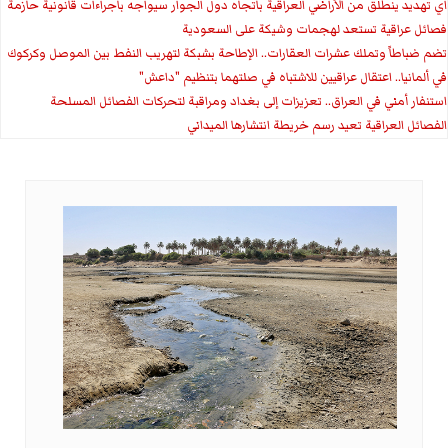
اي تهديد ينطلق من الأراضي العراقية باتجاه دول الجوار سيواجه باجراءات قانونية حازمة
فصائل عراقية تستعد لهجمات وشيكة على السعودية
تضم ضباطاً وتملك عشرات العقارات.. الإطاحة بشبكة لتهريب النفط بين الموصل وكركوك
في ألمانيا.. اعتقال عراقيين للاشتباه في صلتهما بتنظيم "داعش"
استنفار أمني في العراق.. تعزيزات إلى بغداد ومراقبة لتحركات الفصائل المسلحة
الفصائل العراقية تعيد رسم خريطة انتشارها الميداني