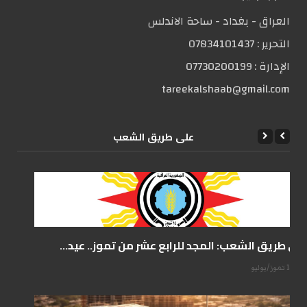
العراق - بغداد - ساحة الاندلس
التحریر :
07834101437
الإدارة :
07730200199
tareekalshaab@gmail.com
علی طریق الشعب
على طريق الشعب: المجد للرابع عشر من تموز.. عيد...
14 تموز/يوليو