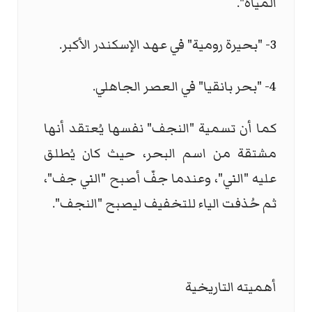
المياه".
3- "بحيرة رومية" في عهد الإسكندر الأكبر.
4- "بحر بانقيا" في العصر الجاهلي.
كما أن تسمية "النجف" نفسها يُعتقد أنها
مشتقة من اسم البحر، حيث كان يُطلق
عليه "الني"، وعندما جفّ أصبح "الني جف"،
ثم حُذفت الياء للتخفيف ليصبح "النجف".
أهميته التاريخية