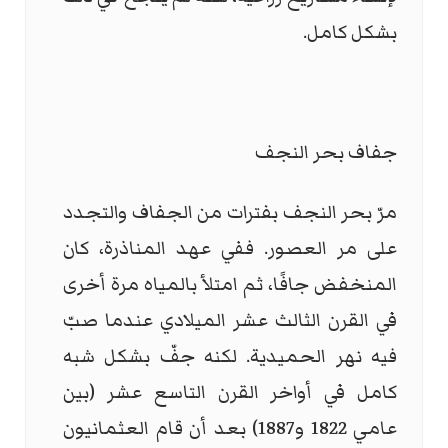
بشكل كامل.
جفاف بحر النجف
مرّ بحر النجف بفترات من الجفاف والتجدد
على مر العصور. ففي عهد المناذرة، كان
المنخفض جافًا، ثم امتلأ بالمياه مرة أخرى
في القرن الثالث عشر الميلادي عندما صبّ
فيه نهر الحميدية. لكنه جفّ بشكل شبه
كامل في أواخر القرن التاسع عشر (بين
عامي 1822 و1887) بعد أن قام العثمانيون