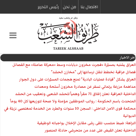
الاتصال بنا
من نحن
رئیس التحریر
اخر الاخبار
العراق يشتبه بمسيّرة «فجرت مخزون دبابات» وسط «معركة صامتة» مع الفصائل
فصائل عراقية تخطط لنقل ترسانتها إلى "مخازن الحشد"
العراق يشكل "قيادة عمليات البادية" لمنع هجمات المسيّرات على دول الجوار
مداهمة مزرعة برلماني تسفر عن مصادرة مخزون أسلحة ومعدات
الداخلية العراقية تعلن إغلاق 71 مقراً وهمياً للحشد الشعبي وتعقيب من الحشد
المتحدث باسم الحكومة : رواتب الموظفين مؤمنة ولا صحة لتوزيعها كل 40 يوماً
محكمة قوى الامن الداخلي : السجن 10 سنوات والطرد من الخدمة لمغتصبي نزيلة في
الديوانية
النزاهة: ضبط منتسب تلقى رشى مقابل الإخلال بواجباته الوظيفية
الداخلية تعلن القبض على عدد من متحرشي حادثة المنصور