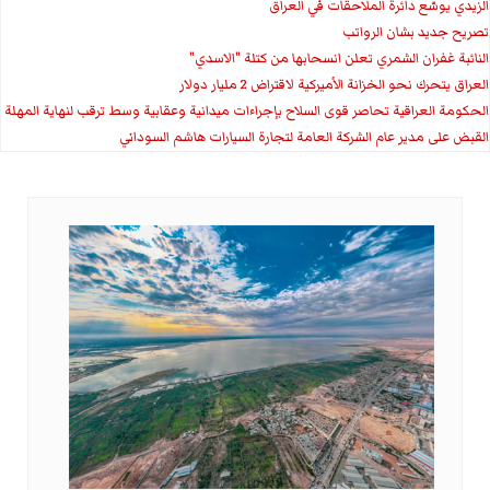
الزيدي يوسّع دائرة الملاحقات في العراق
تصريح جديد بشان الرواتب
النائبة غفران الشمري تعلن انسحابها من كتلة "الاسدي"
العراق يتحرك نحو الخزانة الأميركية لاقتراض 2 مليار دولار
الحكومة العراقية تحاصر قوى السلاح بإجراءات ميدانية وعقابية وسط ترقب لنهاية المهلة
القبض على مدير عام الشركة العامة لتجارة السيارات هاشم السوداني