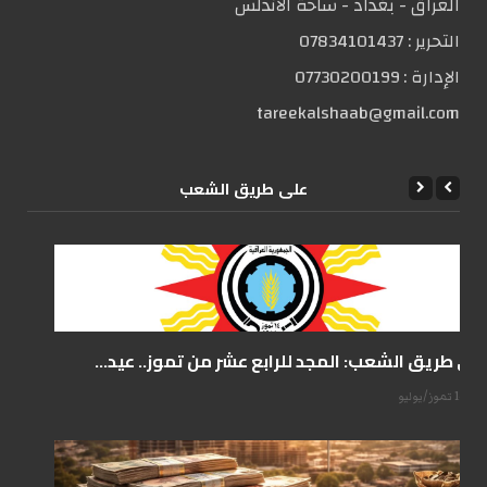
العراق - بغداد - ساحة الاندلس
التحریر :
07834101437
الإدارة :
07730200199
tareekalshaab@gmail.com
علی طریق الشعب
على طريق الشعب: المجد للرابع عشر من تموز.. عيد...
14 تموز/يوليو