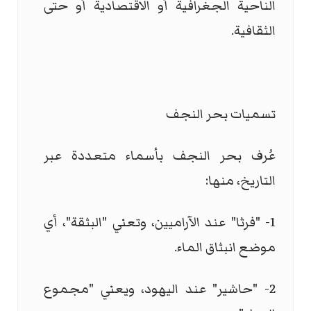
الناحية الجغرافية أو الاقتصادية أو حتى
الثقافية.
تسميات بحر النجف
عُرف بحر النجف بأسماء متعددة عبر
التاريخ، منها:
1- "فرثا" عند الآراميين، وتعني "البثقة"، أي
موضع انبثاق الماء.
2- "حاشير" عند اليهود، ويعني "مجموع