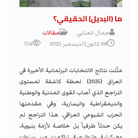
ما (البديل) الحقيقي؟
جمال العتابي
مقالات
08 كانون1/ديسمبر 2025
754
مثّلت نتائج الانتخابات البرلمانية الأخيرة في
العراق (2025) لحظة كاشفة لمستوى
التراجع الذي أصاب القوى المدنية والوطنية
والديمقراطية واليسارية، وفي مقدمتها
الحزب الشيوعي العراقي. هذا التراجع لم
يكن حدثاً ظرفياً بل خلاصـة لأزمة بنيوية،
وهيكيلية وتنظيمية تراكمت عبر سنوات