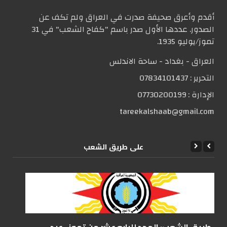
أقدم وأعرق صحيفة صدرت في العراق ولم تكف عن
الصدور. عددها الأول صدر باسم "كفاح الشعب" في 31
تموز/يوليو 1935.
العراق - بغداد - ساحة الاندلس
التحریر :
07834101437
الإدارة :
07730200199
tareekalshaab@gmail.com
علی طریق الشعب
على طريق الشعب: المجد للرابع عشر من تموز.. عيد...