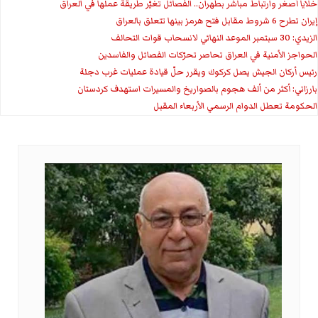
خلايا أصغر وارتباط مباشر بطهران.. الفصائل تغيّر طريقة عملها في العراق
إيران تطرح 6 شروط مقابل فتح هرمز بينها تتعلق بالعراق
الزيدي: 30 سبتمبر الموعد النهائي لانسحاب قوات التحالف
الحواجز الأمنية في العراق تحاصر تحرّكات الفصائل والفاسدين
رئيس أركان الجيش يصل كركوك ويقرر حلّ قيادة عمليات غرب دجلة
بارزاني: أكثر من ألف هجوم بالصواريخ والمسيرات استهدف كردستان
الحكومة تعطل الدوام الرسمي الأربعاء المقبل