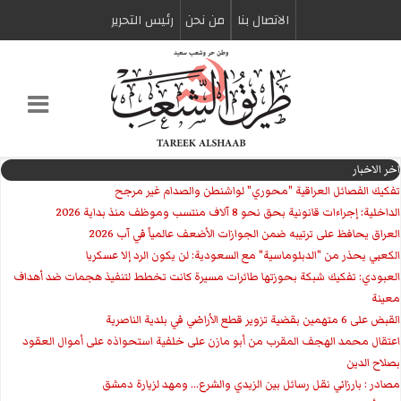
الاتصال بنا
من نحن
رئیس التحریر
اخر الاخبار
تفكيك الفصائل العراقية "محوري" لواشنطن والصدام غير مرجح
الداخلية: إجراءات قانونية بحق نحو 8 آلاف منتسب وموظف منذ بداية 2026
العراق يحافظ على ترتيبه ضمن الجوازات الأضعف عالمياً في آب 2026
الكعبي يحذر من "الدبلوماسية" مع السعودية: لن يكون الرد إلا عسكريا
العبودي: تفكيك شبكة بحوزتها طائرات مسيرة كانت تخطط لتنفيذ هجمات ضد أهداف
معينة
القبض على 6 متهمين بقضية تزوير قطع الأراضي في بلدية الناصرية
اعتقال محمد الهجف المقرب من أبو مازن على خلفية استحواذه على أموال العقود
بصلاح الدين
مصادر : بارزاني نقل رسائل بين الزيدي والشرع... ومهد لزيارة دمشق