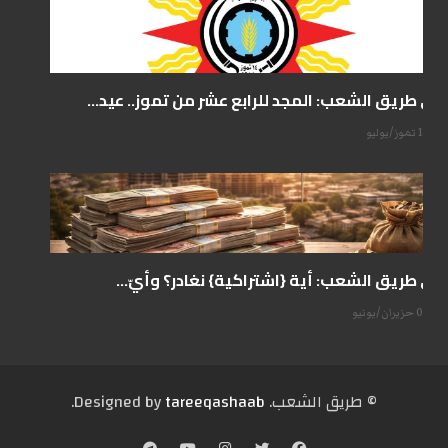
على طريق الشعب: المجد للرابع عشر من تموز.. عيد...
14 تموز/يوليو
على طريق الشعب: أية {اشتراكية} نغادر؟ وأيّ...
07 حزيران/يونيو
© طریق الشعب. Designed by
tareeqashaab
.