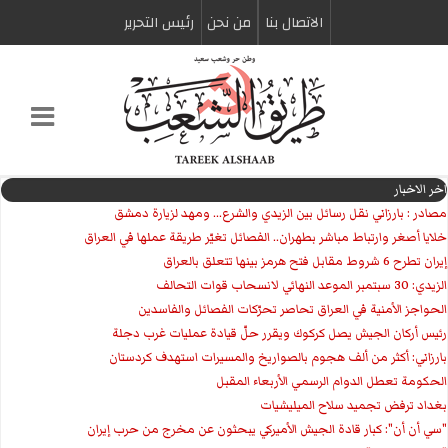
الاتصال بنا
من نحن
رئیس التحریر
اخر الاخبار
مصادر : بارزاني نقل رسائل بين الزيدي والشرع... ومهد لزيارة دمشق
خلايا أصغر وارتباط مباشر بطهران.. الفصائل تغيّر طريقة عملها في العراق
إيران تطرح 6 شروط مقابل فتح هرمز بينها تتعلق بالعراق
الزيدي: 30 سبتمبر الموعد النهائي لانسحاب قوات التحالف
الحواجز الأمنية في العراق تحاصر تحرّكات الفصائل والفاسدين
رئيس أركان الجيش يصل كركوك ويقرر حلّ قيادة عمليات غرب دجلة
بارزاني: أكثر من ألف هجوم بالصواريخ والمسيرات استهدف كردستان
الحكومة تعطل الدوام الرسمي الأربعاء المقبل
بغداد ترفض تجميد سلاح الميليشيات
"سي أن أن": كبار قادة الجيش الأميركي يبحثون عن مخرج من حرب إيران