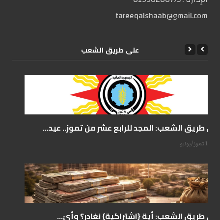
tareeqalshaab@gmail.com
علی طریق الشعب
على طريق الشعب: المجد للرابع عشر من تموز.. عيد...
14 تموز/يوليو
على طريق الشعب: أية {اشتراكية} نغادر؟ وأيّ...