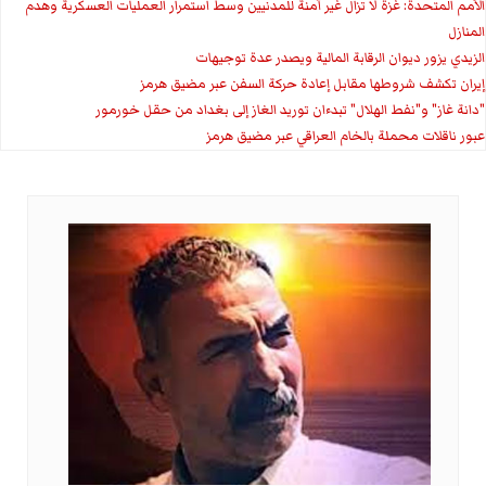
الأمم المتحدة: غزة لا تزال غير آمنة للمدنيين وسط استمرار العمليات العسكرية وهدم
المنازل
الزيدي يزور ديوان الرقابة المالية ويصدر عدة توجيهات
إيران تكشف شروطها مقابل إعادة حركة السفن عبر مضيق هرمز
"دانة غاز" و"نفط الهلال" تبدءان توريد الغاز إلى بغداد من حقل خورمور
عبور ناقلات محملة بالخام العراقي عبر مضيق هرمز