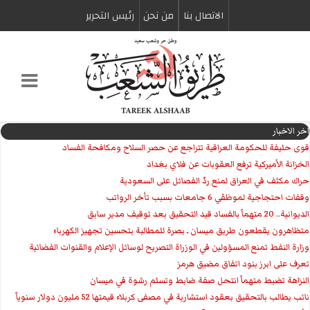
الاتصال بنا
من نحن
رئیس التحریر
اخر الاخبار
قوى حليفة للحكومة العراقية تتراجع عن حصر السلاح ومكافحة الفساد
الخزانة الأميركية ترفع العقوبات عن فلاي بغداد
حراك مكثف في العراق لمنع ردّ الفصائل على السعودية
وقفات احتجاجية لموظفي 6 جامعات بسبب تأخر الرواتب
الديوانية.. 20 متهماً بالفساد قيد التحقيق بعد توقيف مدير سابق
متظاهرون يقطعون طريق ميسان ـ بصرة للمطالبة بتحسين تجهيز الكهرباء
وزارة النفط تمنع المسؤولين في الوزراة التصريح لوسائل الإعلام والقنوات الفضائية
تعرف على ابرز بنود اتفاق مضيق هرمز
النزاهة تضبط متهماً انتحل صفة ضابط وتسلم رشوة في ميسان
نائب يطالب بالتحقيق بعقود استشارية في مصفى كربلاء قيمتها 52 مليون دولار سنوياً