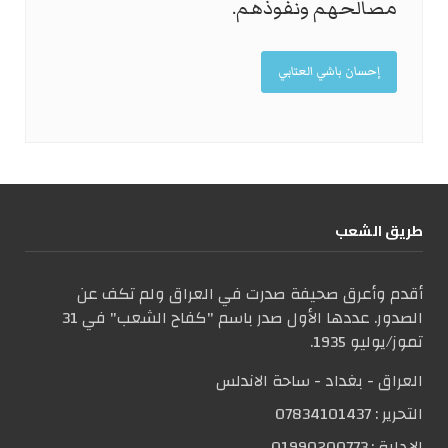
مصالحهم ونفوذهم.
إحسان باشي العتابي
طریق الشعب
أقدم وأعرق صحيفة صدرت في العراق ولم تكف عن
الصدور. عددها الأول صدر باسم "كفاح الشعب" في 31
تموز/يوليو 1935.
العراق - بغداد - ساحة الاندلس
التحریر :
07834101437
الإدارة :
01990200773