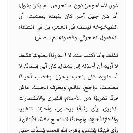
دون ادّعاء ومن دون استعراض. لم يكن يقول:
أنا من جيل آخر. كان يثبت، بصمت، أن
الشيخوخة ليست في العمر، بل في انطفاء
الفضول المعرفي. وفضوله لم ينطفئ.
لذلك، وأنا أكتب عنه، لا أريد رثاءً بطوليًا فقط.
لا أريد أن أحوّله إلى تمثال. كان أبي إنسانًا، لا
أسطورة. كان يتعب، يحزن، يغضب أحيانًا
بصمت، يراجع، يتألم، ويعرف الخيبة. عاش
قرنًا تقريبًا من الأحلام الكبرى والانكسارات
الكبرى. رأى رفاقًا يرحلون، وأحزابًا تتغير،
وأفكارًا تُشوَّه، وأوطانًا لا تتسع دائمًا لأبنائها.
رأى فهدًا يُشنق، وفرج الله الحلو يُعذّب حتى