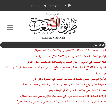
الاتصال بنا
من نحن
رئیس التحریر
اخر الاخبار
الهند تحجز ناقلة عملاقة بـ25 مليون دولار لشراء النفط العراقي
ارتفاع نفقات الحشد الشعبي بنسبة 72% خلال ست سنوات
ليلة عصيبة في العراق.. إنذار عسكري واتصالات لتخفيف حدة التوتر
‏اتفاق مكة للدفاع المشترك: أي هجوم مسلح على أي دولة يعد هجوما على الدول الثلاث
جميعها
الأمن الوطني يطيح بشبكات لتهريب النفط في البصرة وذي قار
الخزانة بشان رفع العقوبات عن شركتين عراقيتين: لا يعني حصانة دائمة
مستشار حكومي يكشف الحل لتجاوز أزمة هرمز
الرقابة المالية: 131 مليار دينار فرق في حسابات الكهرباء مع الجانب الإيراني
فنزويلا.. أولى جلسات الحوار.. اتفاق على "حل سياسي وسلمي وديمقراطي"