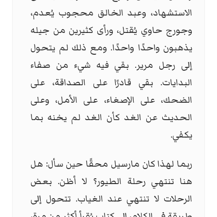
الاستشهاد، وعبد الخالق محجوب يُعدم،
وجورج حاوي يُقتل، ورأى كثيرين من جيله
يذهبون واحدًا واحدًا. ومع ذلك لم يتحول
إلى رجل مرير. بقي فيه شيء من صفاء
البدايات. بقي قادرًا على الصداقة، على
الضحك، على الإصغاء، على الأمل، وعلى
الحديث عن الغد كأن الغد لم يخنه بما
يكفي.
ربما لهذا كان مارسيل محقًا حين سأل: هل
هنا تنتهي رحلة الطيور؟ لا أظن. بعض
الرحلات لا تنتهي عند الغياب. تتحول إلى
طريقة في الكلام، إلى كتاب يُقرأ أكثر من مرة،