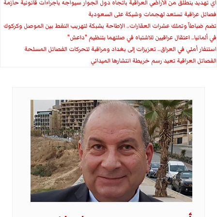
اي تهديد ينطلق من الأراضي العراقية باتجاه دول الجوار سيواجه باجراءات قانونية حازمة
فصائل عراقية تستعد لهجمات وشيكة على السعودية
تضم ضباطاً وتملك عشرات العقارات.. الإطاحة بشبكة لتهريب النفط بين الموصل وكركوك
في ألمانيا.. اعتقال عراقيين للاشتباه في صلتهما بتنظيم "داعش"
استنفار أمني في العراق.. تعزيزات إلى بغداد ومراقبة لتحركات الفصائل المسلحة
الفصائل العراقية تعيد رسم خريطة انتشارها الميداني