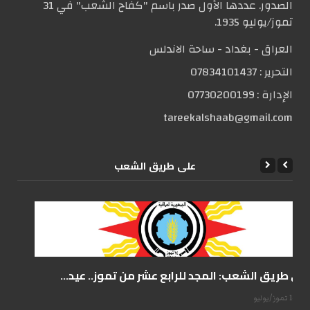
الصدور. عددها الأول صدر باسم "كفاح الشعب" في 31
تموز/يوليو 1935.
العراق - بغداد - ساحة الاندلس
التحریر :
07834101437
الإدارة :
07730200199
tareekalshaab@gmail.com
علی طریق الشعب
على طريق الشعب: المجد للرابع عشر من تموز.. عيد...
14 تموز/يوليو