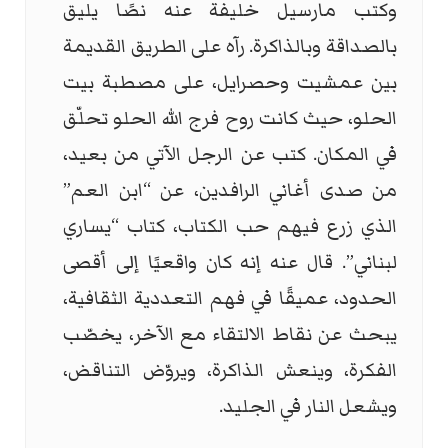
وكتب مارسيل خليفة عنه نصًا يليق
بالصداقة وبالذاكرة. رآه على الطريق القديمة
بين عمشيت وحصرايل، على مصطبة بيت
الحلو، حيث كانت روح فرج الله الحلو تحلّق
في المكان. كتب عن الرجل الآتي من بعيد،
من صدى أغاني الرافدين، عن “ابن العم”
الذي زرع فيهم حب الكتاب، كتاب “يساري
لبناني”. قال عنه إنه كان واقعيًا إلى أقصى
الحدود، عميقًا في فهم التعددية الثقافية،
يبحث عن نقاط الالتقاء مع الآخر، يخصّب
الفكرة، وينعش الذاكرة، ويروّض التناقض،
ويشعل النار في الجليد.