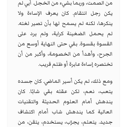
من الصمت، وربما بشيء من الخجل. أبي لم
يكن رجل انتقام. كان يعرف الإساءة ولا
ينكرها، لكنه لم يسمح لها بأن تصير لغته.
لم يحمل الضغينة كراية، ولم يرد على
القسوة بقسوة. بقي حتى النهاية أوسع من
الجرح، وأهدأ من الخصومة، وأكبر من أن
تختصره إساءة عابرة أو ظلم قريب.
ومع ذلك، لم يكن أسير الماضي. كان جسده
يتعب، نعم، لكن عقله بقي شابًا. كان
يندهش أمام العلوم الحديثة والتقنيات
العالية كما يندهش شاب أمام اكتشاف
جديد. يتعلم، يجرّب، يستخدم، يتقن، من