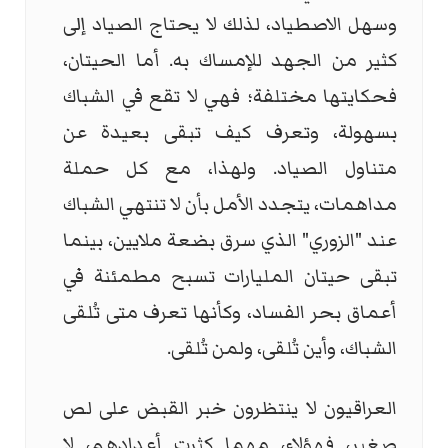
وسهل الاصطياد، لذلك لا يحتاج الصياد إلى
كثير من الجهد للإمساك به. أما الحيتان،
فحكايتها مختلفة؛ فهي لا تقع في الشباك
بسهولة، وتعرف كيف تبقى بعيدة عن
متناول الصياد. ولهذا، مع كل حملة
مداهمات، يتجدد الأمل بأن لا تنتهي الشباك
عند "الزوري" الذي سرق بضعة ملايين، بينما
تبقى حيتان المليارات تسبح مطمئنة في
أعماق بحر الفساد، وكأنها تعرف متى تُلقى
الشباك، وأين تُلقى، ولمن تُلقى.
العراقيون لا ينتظرون خبر القبض على لص
صغير، فهؤلاء، مهما كثرت أعدادهم، لا