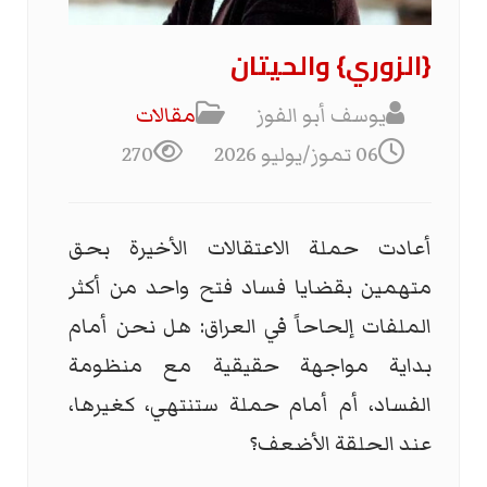
{الزوري} والحيتان
يوسف أبو الفوز
مقالات
06 تموز/يوليو 2026
270
أعادت حملة الاعتقالات الأخيرة بحق
متهمين بقضايا فساد فتح واحد من أكثر
الملفات إلحاحاً في العراق: هل نحن أمام
بداية مواجهة حقيقية مع منظومة
الفساد، أم أمام حملة ستنتهي، كغيرها،
عند الحلقة الأضعف؟