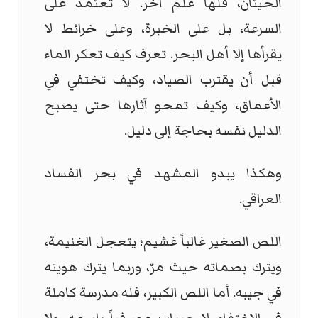
الحيتان، فلها علم آخر. لا تعتمد على
السرعة، بل على الخبرة، وعلى خرائط لا
يقرأها إلا أهل البحر. تعرف كيف تعكر الماء
قبل أن يقترب الصياد، وكيف تختفي في
الأعماق، وكيف تمحو آثارها حتى يصبح
الدليل نفسه بحاجة إلى دليل.
وهكذا يبدو المشهد في بحر الفساد
العراقي.
اللص الصغير غالباً غشيم؛ يتعجل الغنيمة،
ويترك بصماته حيث مرّ، وربما يترك هويته
في جيبه. أما اللص الكبير، فله مدرسة كاملة