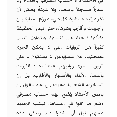
في الاختفاء. لا حساب مصرفياً باسمه، ولا
عقاراً مسجلاً باسمه، ولا شركةً يمكن أن
تقود إليه مباشرة. كل شيء موزع بعناية بين
واجهات وأقارب وشركاء، حتى تبدو الحقيقة
وكأنها تبحث عن نفسها. ويتداول الناس
كثيراً من الروايات التي لا يمكن الجزم
بصحتها، عن مسؤولين لا يملكون ــ على
الورق ــ سوى رواتبهم، فيما تمتد الثروات
بأسماء الأبناء والأصهار والأقارب. بل إن
السخرية الشعبية ذهبت إلى حد القول إن
بعض الأحفاد يُفتح لهم حساب مصرفي
وهم ما زالوا في القماط، ليشب الرصيد
معهم قبل أن يشبّوا هم. وتبقى هذه