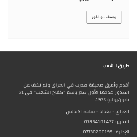
يوسف ابو الفوز
طریق الشعب
أقدم وأعرق صحيفة صدرت في العراق ولم تكف عن
الصدور. عددها الأول صدر باسم "كفاح الشعب" في 31
تموز/يوليو 1935.
العراق - بغداد - ساحة الاندلس
التحریر :
07834101437
الإدارة :
07730200199