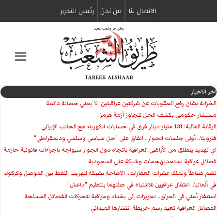
الاتصال بنا
من نحن
رئیس التحریر
اخر الاخبار
الخزانة بشان رفع العقوبات عن شركتين عراقيتين: لا يعني حصانة دائمة
مستشار حكومي يكشف الحل لتجاوز أزمة هرمز
الرقابة المالية: 131 مليار دينار فرق في حسابات الكهرباء مع الجانب الإيراني
فنزويلا.. أولى جلسات الحوار.. اتفاق على "حل سياسي وسلمي وديمقراطي"
اي تهديد ينطلق من الأراضي العراقية باتجاه دول الجوار سيواجه باجراءات قانونية حازمة
فصائل عراقية تستعد لهجمات وشيكة على السعودية
تضم ضباطاً وتملك عشرات العقارات.. الإطاحة بشبكة لتهريب النفط بين الموصل وكركوك
في ألمانيا.. اعتقال عراقيين للاشتباه في صلتهما بتنظيم "داعش"
استنفار أمني في العراق.. تعزيزات إلى بغداد ومراقبة لتحركات الفصائل المسلحة
الفصائل العراقية تعيد رسم خريطة انتشارها الميداني