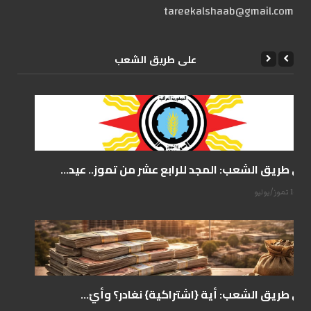
tareekalshaab@gmail.com
علی طریق الشعب
على طريق الشعب: المجد للرابع عشر من تموز.. عيد...
14 تموز/يوليو
على طريق الشعب: أية {اشتراكية} نغادر؟ وأيّ...