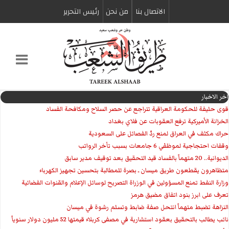
الاتصال بنا
من نحن
رئیس التحریر
اخر الاخبار
قوى حليفة للحكومة العراقية تتراجع عن حصر السلاح ومكافحة الفساد
الخزانة الأميركية ترفع العقوبات عن فلاي بغداد
حراك مكثف في العراق لمنع ردّ الفصائل على السعودية
وقفات احتجاجية لموظفي 6 جامعات بسبب تأخر الرواتب
الديوانية.. 20 متهماً بالفساد قيد التحقيق بعد توقيف مدير سابق
متظاهرون يقطعون طريق ميسان ـ بصرة للمطالبة بتحسين تجهيز الكهرباء
وزارة النفط تمنع المسؤولين في الوزراة التصريح لوسائل الإعلام والقنوات الفضائية
تعرف على ابرز بنود اتفاق مضيق هرمز
النزاهة تضبط متهماً انتحل صفة ضابط وتسلم رشوة في ميسان
نائب يطالب بالتحقيق بعقود استشارية في مصفى كربلاء قيمتها 52 مليون دولار سنوياً