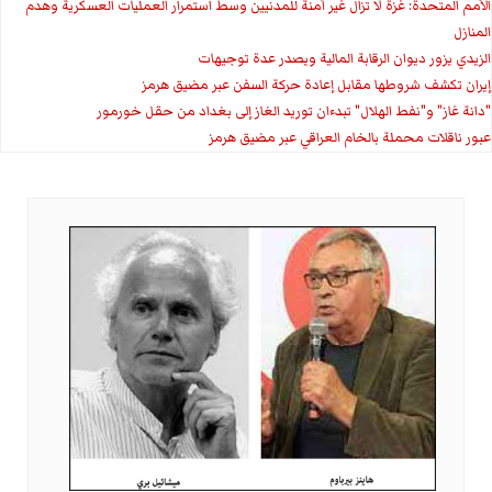
الأمم المتحدة: غزة لا تزال غير آمنة للمدنيين وسط استمرار العمليات العسكرية وهدم
المنازل
الزيدي يزور ديوان الرقابة المالية ويصدر عدة توجيهات
إيران تكشف شروطها مقابل إعادة حركة السفن عبر مضيق هرمز
"دانة غاز" و"نفط الهلال" تبدءان توريد الغاز إلى بغداد من حقل خورمور
عبور ناقلات محملة بالخام العراقي عبر مضيق هرمز