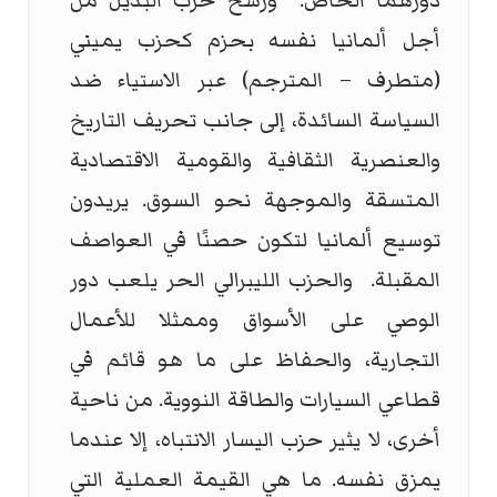
دورهما الخاص. ورسخ حزب البديل من
أجل ألمانيا نفسه بحزم كحزب يميني
(متطرف – المترجم) عبر الاستياء ضد
السياسة السائدة، إلى جانب تحريف التاريخ
والعنصرية الثقافية والقومية الاقتصادية
المتسقة والموجهة نحو السوق. يريدون
توسيع ألمانيا لتكون حصنًا في العواصف
المقبلة. والحزب الليبرالي الحر يلعب دور
الوصي على الأسواق وممثلا للأعمال
التجارية، والحفاظ على ما هو قائم في
قطاعي السيارات والطاقة النووية. من ناحية
أخرى، لا يثير حزب اليسار الانتباه، إلا عندما
يمزق نفسه. ما هي القيمة العملية التي