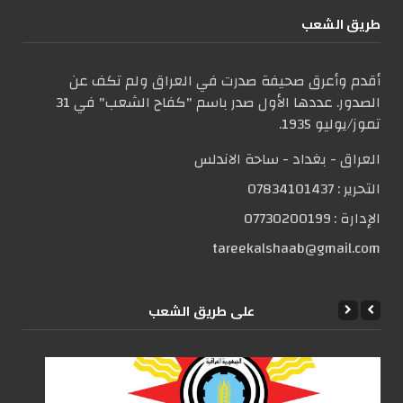
طریق الشعب
أقدم وأعرق صحيفة صدرت في العراق ولم تكف عن
الصدور. عددها الأول صدر باسم "كفاح الشعب" في 31
تموز/يوليو 1935.
العراق - بغداد - ساحة الاندلس
التحریر :
07834101437
الإدارة :
07730200199
tareekalshaab@gmail.com
علی طریق الشعب