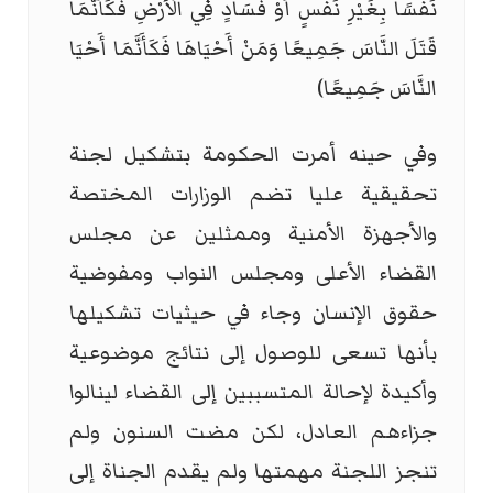
نَفْسًا بِغَيْرِ نَفْسٍ أَوْ فَسَادٍ فِي الْأَرْضِ فَكَأَنَّمَا
قَتَلَ النَّاسَ جَمِيعًا وَمَنْ أَحْيَاهَا فَكَأَنَّمَا أَحْيَا
النَّاسَ جَمِيعًا)
وفي حينه أمرت الحكومة بتشكيل لجنة
تحقيقية عليا تضم الوزارات المختصة
والأجهزة الأمنية وممثلين عن مجلس
القضاء الأعلى ومجلس النواب ومفوضية
حقوق الإنسان وجاء في حيثيات تشكيلها
بأنها تسعى للوصول إلى نتائج موضوعية
وأكيدة لإحالة المتسببين إلى القضاء لينالوا
جزاءهم العادل، لكن مضت السنون ولم
تنجز اللجنة مهمتها ولم يقدم الجناة إلى