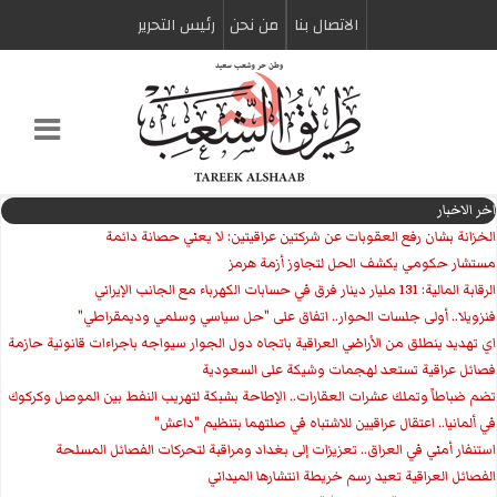
الاتصال بنا
من نحن
رئیس التحریر
اخر الاخبار
الخزانة بشان رفع العقوبات عن شركتين عراقيتين: لا يعني حصانة دائمة
مستشار حكومي يكشف الحل لتجاوز أزمة هرمز
الرقابة المالية: 131 مليار دينار فرق في حسابات الكهرباء مع الجانب الإيراني
فنزويلا.. أولى جلسات الحوار.. اتفاق على "حل سياسي وسلمي وديمقراطي"
اي تهديد ينطلق من الأراضي العراقية باتجاه دول الجوار سيواجه باجراءات قانونية حازمة
فصائل عراقية تستعد لهجمات وشيكة على السعودية
تضم ضباطاً وتملك عشرات العقارات.. الإطاحة بشبكة لتهريب النفط بين الموصل وكركوك
في ألمانيا.. اعتقال عراقيين للاشتباه في صلتهما بتنظيم "داعش"
استنفار أمني في العراق.. تعزيزات إلى بغداد ومراقبة لتحركات الفصائل المسلحة
الفصائل العراقية تعيد رسم خريطة انتشارها الميداني