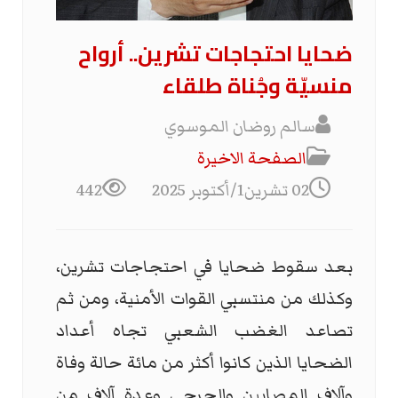
ضحايا احتجاجات تشرين.. أرواح
منسيّة وجُناة طلقاء
سالم روضان الموسوي
الصفحة الاخیرة
02 تشرين1/أكتوبر 2025
442
بعد سقوط ضحايا في احتجاجات تشرين،
وكذلك من منتسبي القوات الأمنية، ومن ثم
تصاعد الغضب الشعبي تجاه أعداد
الضحايا الذين كانوا أكثر من مائة حالة وفاة
وآلاف المصابين والجرحى وعدة آلاف من