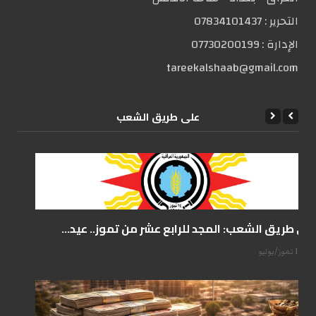
التحریر :
07834101437
الإدارة :
07730200199
tareekalshaab@gmail.com
علی طریق الشعب
على طريق الشعب: المجد للرابع عشر من تموز.. عيد...
14 تموز/يوليو