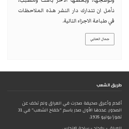
وتوهجها، وبعضها الآخر باهت ومضبب،
نأمل ان تتدارك دار النشر هذه الملاحظات
في طباعة الاجزاء التالية.
جمال العتابي
طریق الشعب
أقدم وأعرق صحيفة صدرت في العراق ولم تكف عن
الصدور. عددها الأول صدر باسم "كفاح الشعب" في 31
تموز/يوليو 1935.
العراق - بغداد - ساحة الاندلس