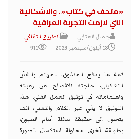
«متحف في كتاب».. والاشكالية
التي لازمت التجربة العراقية
جمال العتابي
الطریق الثقافي
13 أيلول/سبتمبر 2023
911
ثمة ما يدفع المتذوق، المهتم بالشأن
التشكيلي، حاجته للافصاح عن رغباته
واهتماماته في توثيق العمل الفني، هذا
التوثيق لا يأتي عبر الكلام والتمني، انما
يتحول الى حقيقة ماثلة أمام العيون،
بطريقة أخرى محاولة استكمال الصورة