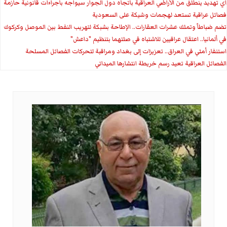
اي تهديد ينطلق من الأراضي العراقية باتجاه دول الجوار سيواجه باجراءات قانونية حازمة
فصائل عراقية تستعد لهجمات وشيكة على السعودية
تضم ضباطاً وتملك عشرات العقارات.. الإطاحة بشبكة لتهريب النفط بين الموصل وكركوك
في ألمانيا.. اعتقال عراقيين للاشتباه في صلتهما بتنظيم "داعش"
استنفار أمني في العراق.. تعزيزات إلى بغداد ومراقبة لتحركات الفصائل المسلحة
الفصائل العراقية تعيد رسم خريطة انتشارها الميداني