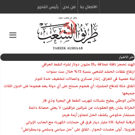
الاتصال بنا
من نحن
رئیس التحریر
اخر الاخبار
الهند تحجز ناقلة عملاقة بـ25 مليون دولار لشراء النفط العراقي
ارتفاع نفقات الحشد الشعبي بنسبة 72% خلال ست سنوات
ليلة عصيبة في العراق.. إنذار عسكري واتصالات لتخفيف حدة التوتر
‏اتفاق مكة للدفاع المشترك: أي هجوم مسلح على أي دولة يعد هجوما على الدول الثلاث
جميعها
الأمن الوطني يطيح بشبكات لتهريب النفط في البصرة وذي قار
الخزانة بشان رفع العقوبات عن شركتين عراقيتين: لا يعني حصانة دائمة
مستشار حكومي يكشف الحل لتجاوز أزمة هرمز
الرقابة المالية: 131 مليار دينار فرق في حسابات الكهرباء مع الجانب الإيراني
فنزويلا.. أولى جلسات الحوار.. اتفاق على "حل سياسي وسلمي وديمقراطي"