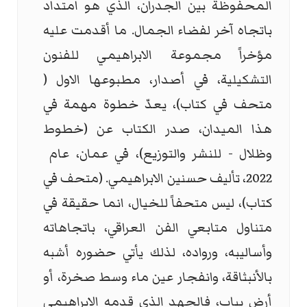
المحفوظة بين الجدران، الذي هو امتداد
باتجاه آخر لفضاء الجمال. ما أقدمت عليه
مؤخراً مجموعة الابراهيمي للفنون
التشكيلية، في أصدار، مطبوعها الاول (
متحف في كتاب)، يعدّ خطوة مهمة في
هذا الميدان، صدر الكتاب عن (خطوط
وظلال - للنشر والتوزيع)، في عمان، عام
2022، تأليف حسنين الابراهيمي. (متحف في
كتاب)، ليس متحفاً للخيال، انما حقيقة في
متناول متابعي الفن العراقي، باتجاهاته
وأساليبه، ورواده، لذلك يأتي حضوره أشبه
بالأنبثاقة، وانفجار عين ماء وسط صخرة، أو
أرض يباب، فالجهد الذي قدمه الابراهيمي