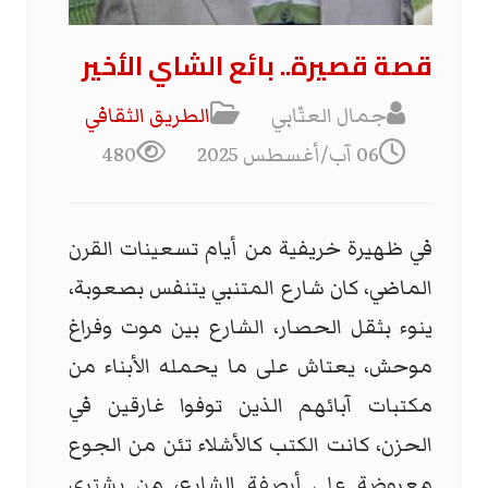
قصة قصيرة.. بائع الشاي الأخير
جمال العتّابي
الطریق الثقافي
06 آب/أغسطس 2025
480
في ظهيرة خريفية من أيام تسعينات القرن
الماضي، كان شارع المتنبي يتنفس بصعوبة،
ينوء بثقل الحصار، الشارع بين موت وفراغ
موحش، يعتاش على ما يحمله الأبناء من
مكتبات آبائهم الذين توفوا غارقين في
الحزن، كانت الكتب كالأشلاء تئن من الجوع
معروضة على أرصفة الشارع، من يشتري