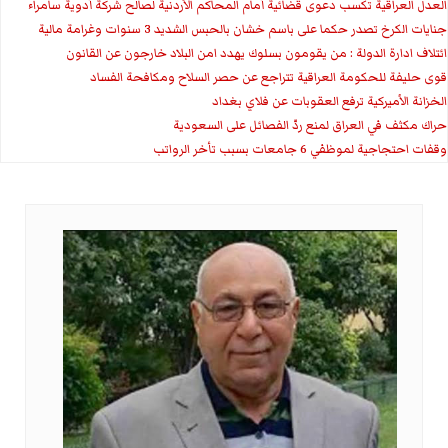
العدل العراقية تكسب دعوى قضائية أمام المحاكم الأردنية لصالح شركة أدوية سامراء
جنايات الكرخ تصدر حكما على باسم خشان بالحبس الشديد 3 سنوات وغرامة مالية
ائتلاف ادارة الدولة : من يقومون بسلوك يهدد امن البلاد خارجون عن القانون
قوى حليفة للحكومة العراقية تتراجع عن حصر السلاح ومكافحة الفساد
الخزانة الأميركية ترفع العقوبات عن فلاي بغداد
حراك مكثف في العراق لمنع ردّ الفصائل على السعودية
وقفات احتجاجية لموظفي 6 جامعات بسبب تأخر الرواتب