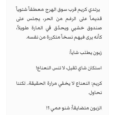
يرتدي كريم قرب سوق الهرج معطفاً شتوياً
قديماً على الرغم من الحر، يجلس على
صندوق خشبي ويحدًق في المارة طويلاً،
كأنه يرى فيهم نسخاً متكررة من نفسه.
زبون يطلب شاياً:
استكان شاي ثقيل، لا تنس النعناع!
كريم: النعناع لا يخفي مرارة الحقيقة.. لكننا
نحاول.
الزبون متضايقاً: شنو عمي ؟!