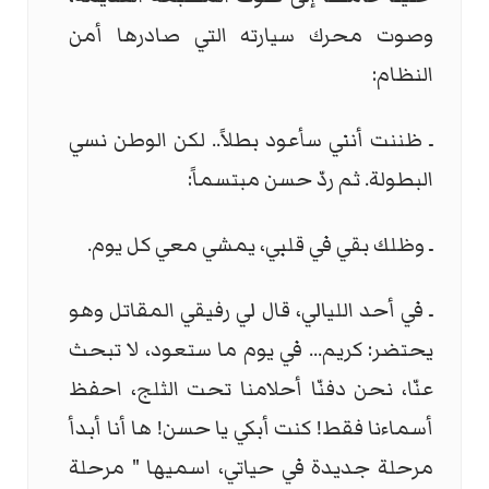
وصوت محرك سيارته التي صادرها أمن
النظام:
ـ ظننت أنني سأعود بطلاً.. لكن الوطن نسي
البطولة. ثم ردّ حسن مبتسماً:
ـ وظلك بقي في قلبي، يمشي معي كل يوم.
ـ في أحد الليالي، قال لي رفيقي المقاتل وهو
يحتضر: كريم... في يوم ما ستعود، لا تبحث
عنّا، نحن دفنّا أحلامنا تحت الثلج، احفظ
أسماءنا فقط! كنت أبكي يا حسن! ها أنا أبدأ
مرحلة جديدة في حياتي، اسميها " مرحلة