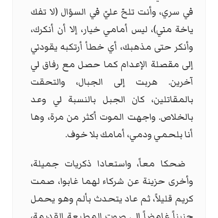
في سري، وأنت تلحّ عليّ في السؤال (لا تفك
ياخة مني)، ليس أمامي خيار، إلا أن أنكرك،
وأنكر حتى مذهبك، أي خطأ أرتكبه يقودني
إلى مقصلة الإعدام كما حصل مع رفاق لي
آخرين. هربت إلى الجبال، والتحقت
بالمقاتلين، كان الجبل بالنسبة لي وعد
بالخلاص. واجهت الموت أكثر من مرة، وها
أنا بلحمي ودمي، أمامك بلا خوف.
ضحكا معاً، واستعادا ذكريات جميلة،
وأخرى حزينة عن شركاء لهما غابوا، صمت
كريم قليلاً، ثم عاد يتحدث بألم وهو يحمل
حنيناً غامضاً إلى صوت المطبعة القديمة،