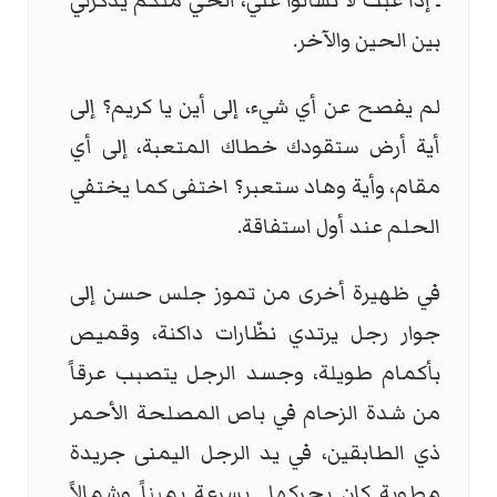
ـ إذا غبت لا تسألوا عني، الحي منكم يذكرني
بين الحين والآخر.
لم يفصح عن أي شيء، إلى أين يا كريم؟ إلى
أية أرض ستقودك خطاك المتعبة، إلى أي
مقام، وأية وهاد ستعبر؟ اختفى كما يختفي
الحلم عند أول استفاقة.
في ظهيرة أخرى من تموز جلس حسن إلى
جوار رجل يرتدي نظّارات داكنة، وقميص
بأكمام طويلة، وجسد الرجل يتصبب عرقاً
من شدة الزحام في باص المصلحة الأحمر
ذي الطابقين، في يد الرجل اليمنى جريدة
مطوية كان يحركها بسرعة يميناً وشمالاً