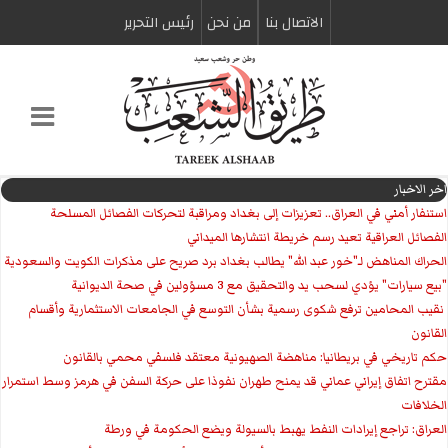
الاتصال بنا
من نحن
رئیس التحریر
اخر الاخبار
استنفار أمني في العراق.. تعزيزات إلى بغداد ومراقبة لتحركات الفصائل المسلحة
الفصائل العراقية تعيد رسم خريطة انتشارها الميداني
الحراك المناهض لـ"خور عبد الله" يطالب بغداد برد صريح على مذكرات الكويت والسعودية
"بيع سيارات" يؤدي لسحب يد والتحقيق مع 3 مسؤولين في صحة الديوانية
‏ نقيب المحامين ترفع شكوى رسمية بشأن التوسع في الجامعات الاستثمارية وأقسام
القانون
حكم تاريخي في بريطانيا: مناهضة الصهيونية معتقد فلسفي محمي بالقانون
مقترح اتفاق إيراني عماني قد يمنح طهران نفوذا على حركة السفن في هرمز وسط استمرار
الخلافات
العراق: تراجع إيرادات النفط يهبط بالسيولة ويضع الحكومة في ورطة