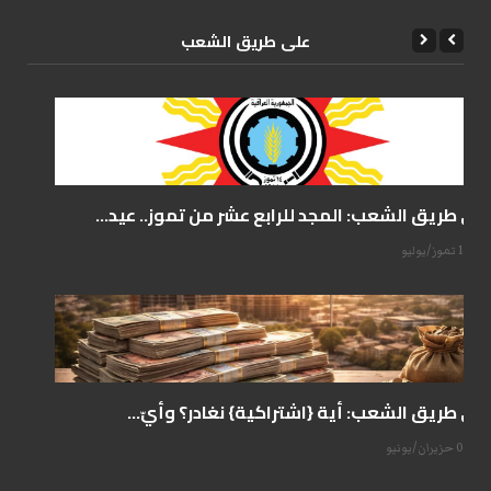
علی طریق الشعب
على طريق الشعب: المجد للرابع عشر من تموز.. عيد...
14 تموز/يوليو
على طريق الشعب: أية {اشتراكية} نغادر؟ وأيّ...
07 حزيران/يونيو