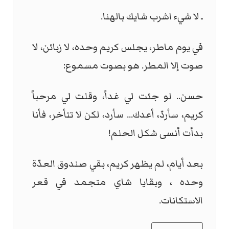
ـ لا شيء اشرب شايك بالهنا.
في يوم ماطر، يجلس كريم وحده، لا زبائن، لا
صوت إلا المطر. هو بصوت مسموع:
حسن.. لو جئت لي غداً، وقلت لي مرحباً
كريم، سأردّ، أعدك... سأرد، لكن لا تتأخر، فأنا
بدأت أنسى شكل الحلم!
بعد أيام، لم يظهر كريم، بقي صندوق العدّة
وحده ، وبقايا شاي متجمد في قعر
الاستكانات.