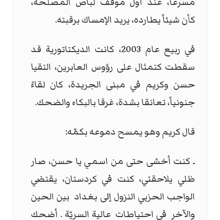
مسرعاً، عند أول موقف لباص المصلحة،
كأن شيئاً يطارده، يريد الإمساك برقبته.
في ربيع عام 2003، كانت الديكتاتورية قد
سقطت كتمثال على رؤوس العابرين، التقيا
حسن وكريم في مبنى الجريدة، كان لقاءً
جنونياً، تعانقا بشدة، غرقا بالبكاء والضحك.
قال كريم وهو يمسح دموعه بكمّه:
ـ كنت أخشى حتى من اسمي يا حسن، صار
ظلي يلاحقني، كنت في كردستان، يقتضي
الواجب الحزبي النزول إلى بغداد بين الحين
والآخر في احتياطات عالية السريّة . أضحك