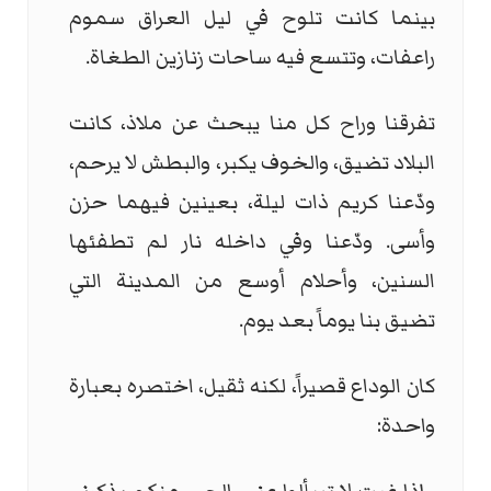
بينما كانت تلوح في ليل العراق سموم
راعفات، وتتسع فيه ساحات زنازين الطغاة.
تفرقنا وراح كل منا يبحث عن ملاذ، كانت
البلاد تضيق، والخوف يكبر، والبطش لا يرحم،
ودّعنا كريم ذات ليلة، بعينين فيهما حزن
وأسى. ودّعنا وفي داخله نار لم تطفئها
السنين، وأحلام أوسع من المدينة التي
تضيق بنا يوماً بعد يوم.
كان الوداع قصيراً، لكنه ثقيل، اختصره بعبارة
واحدة: