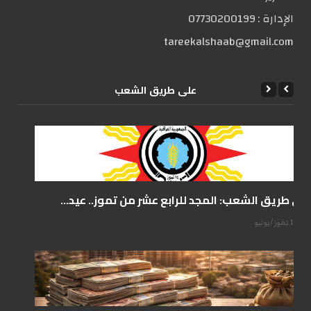
الإدارة :
07730200199
tareekalshaab@gmail.com
علی طریق الشعب
على طريق الشعب: المجد للرابع عشر من تموز.. عيد...
14 تموز/يوليو