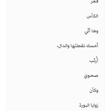
قعر
الكأس
وها أنّي
أمسك نقطتَها والدال،
أُرتّب
صحوي
وكأن
زوايا البوردْ