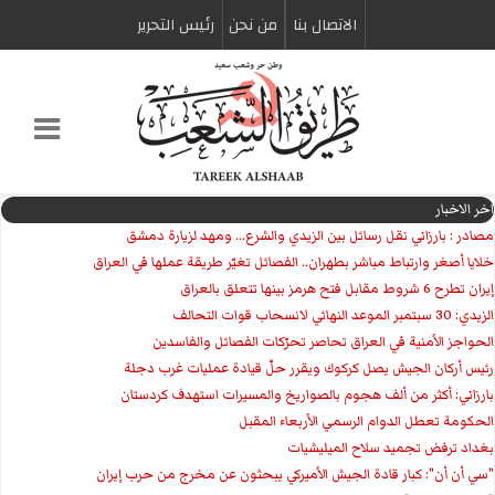
الاتصال بنا
من نحن
رئیس التحریر
اخر الاخبار
مصادر : بارزاني نقل رسائل بين الزيدي والشرع... ومهد لزيارة دمشق
خلايا أصغر وارتباط مباشر بطهران.. الفصائل تغيّر طريقة عملها في العراق
إيران تطرح 6 شروط مقابل فتح هرمز بينها تتعلق بالعراق
الزيدي: 30 سبتمبر الموعد النهائي لانسحاب قوات التحالف
الحواجز الأمنية في العراق تحاصر تحرّكات الفصائل والفاسدين
رئيس أركان الجيش يصل كركوك ويقرر حلّ قيادة عمليات غرب دجلة
بارزاني: أكثر من ألف هجوم بالصواريخ والمسيرات استهدف كردستان
الحكومة تعطل الدوام الرسمي الأربعاء المقبل
بغداد ترفض تجميد سلاح الميليشيات
"سي أن أن": كبار قادة الجيش الأميركي يبحثون عن مخرج من حرب إيران