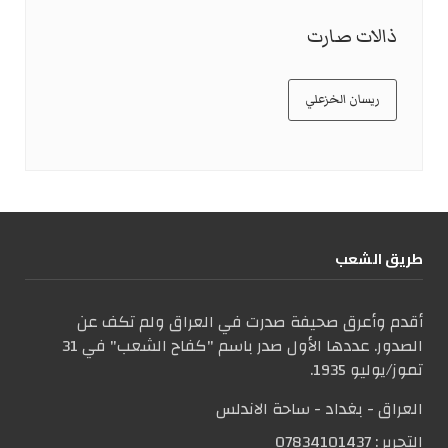
ذالات صارت
ريسان الخزعلي
طریق الشعب
أقدم وأعرق صحيفة صدرت في العراق ولم تكف عن
الصدور. عددها الأول صدر باسم "كفاح الشعب" في 31
تموز/يوليو 1935.
العراق - بغداد - ساحة الاندلس
التحریر :
07834101437