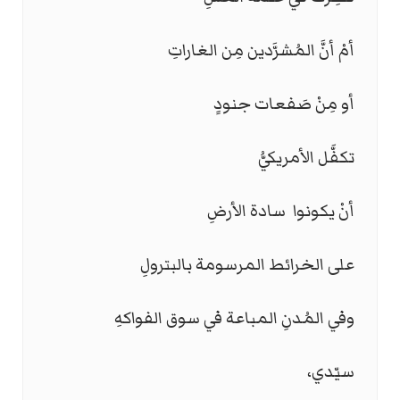
أمْ أنَّ المُشرَّدين مِن الغاراتِ
أو مِنْ صَفعات جنودٍ
تكفَّل الأمريكيُّ
أنْ يكونوا سادة الأرضِ
على الخرائط المرسومة بالبترولِ
وفي المُدنِ المباعة في سوق الفواكهِ
سيّدي،