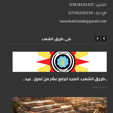
التحریر :
07834101437
الإدارة :
07730200199
tareekalshaab@gmail.com
علی طریق الشعب
على طريق الشعب: المجد للرابع عشر من تموز.. عيد...
14 تموز/يوليو