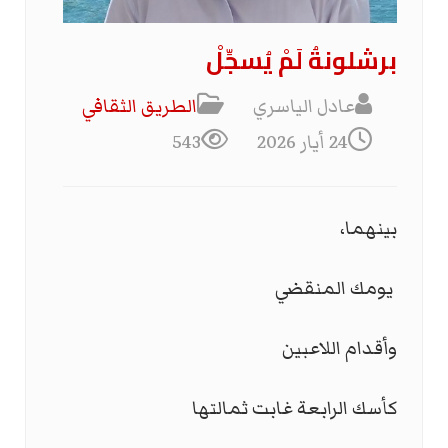
برشلونةُ لَمْ يُسجِّلْ
عادل الياسري
الطریق الثقافي
24 أيار 2026
543
بينهما،
يومك المنقضي
وأقدام اللاعبين
كأسك الرابعة غابت ثمالتها