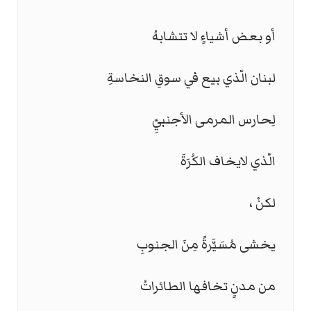
أو بعض أشياءٍ لا تتشابهُ
لبنان الّذي بيع في سوقِ النخاسةِ
لِحارس المرمى الأجنبيِّ
الّذي لايخاف الكُرَةَ
لكنْ ،
يخشى مُسَيَّرةً مِنَ الجنوبِ
من مدنٍ تخافها الطائراتُ