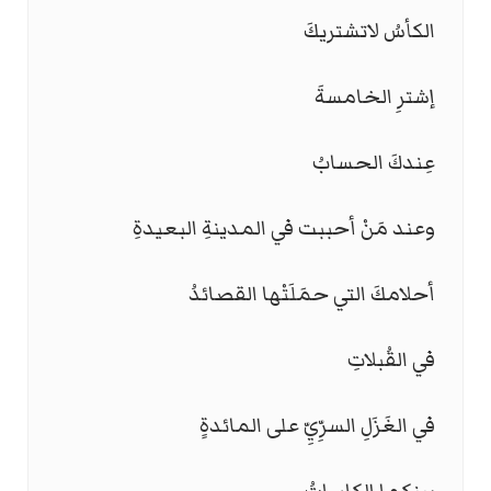
الكأسُ لاتشتريكَ
إشترِ الخامسةَ
عِندكَ الحسابُ
وعند مَنْ أحببت في المدينةِ البعيدةِ
أحلامكَ التي حمَلَتْها القصائدُ
في القُبلاتِ
في الغَزَلِ السرِّيِّ على المائدةٍ