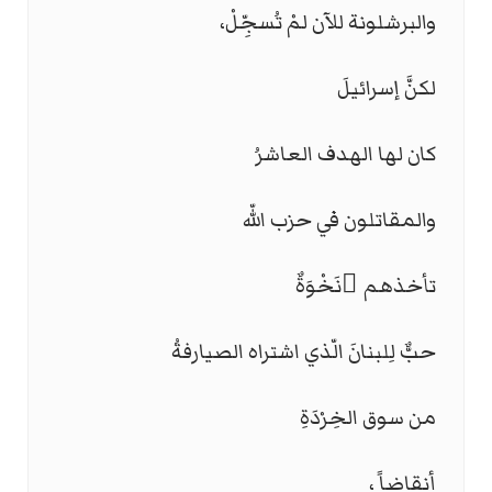
والبرشلونة للآن لمْ تُسجِّلْ،
لكنَّ إسرائيلَ
كان لها الهدف العاشرُ
والمقاتلون في حزب اللّه
تأخذهم ْنَخْوَةٌ
حبٌّ لِلبنانَ الّذي اشتراه الصيارفةُ
من سوق الخِرْدَةِ
أنقاضاً ،