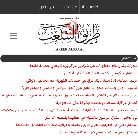
الاتصال بنا
من نحن
رئیس التحریر
اخر الاخبار
الخزانة بشان رفع العقوبات عن شركتين عراقيتين: لا يعني حصانة دائمة
مستشار حكومي يكشف الحل لتجاوز أزمة هرمز
الرقابة المالية: 131 مليار دينار فرق في حسابات الكهرباء مع الجانب الإيراني
فنزويلا.. أولى جلسات الحوار.. اتفاق على "حل سياسي وسلمي وديمقراطي"
اي تهديد ينطلق من الأراضي العراقية باتجاه دول الجوار سيواجه باجراءات قانونية حازمة
فصائل عراقية تستعد لهجمات وشيكة على السعودية
تضم ضباطاً وتملك عشرات العقارات.. الإطاحة بشبكة لتهريب النفط بين الموصل وكركوك
في ألمانيا.. اعتقال عراقيين للاشتباه في صلتهما بتنظيم "داعش"
استنفار أمني في العراق.. تعزيزات إلى بغداد ومراقبة لتحركات الفصائل المسلحة
الفصائل العراقية تعيد رسم خريطة انتشارها الميداني