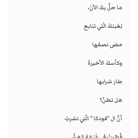
ما حلَّ بكَ الآنَ،
لِعْبتكَ الّتي تتابع
مضى نصفها
وكأسكَ الأخيرةَ
طار شرابها
هل تظنّ؟
أنَّ ال "فودكا " الّتي تشربُ
قُطِّرتْ في عُتمَة الغشِّ