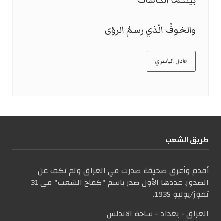
بينكما الكاساتُ
والخوفُ الّذي رسمُ الرؤى
عادل الياسري
طریق الشعب
أقدم وأعرق صحيفة صدرت في العراق ولم تكف عن
الصدور. عددها الأول صدر باسم "كفاح الشعب" في 31
تموز/يوليو 1935.
العراق - بغداد - ساحة الاندلس