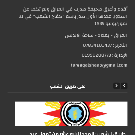
أقدم وأعرق صحيفة صدرت في العراق ولم تكف عن
الصدور. عددها الأول صدر باسم "كفاح الشعب" في 31
تموز/يوليو 1935.
العراق - بغداد - ساحة الاندلس
التحریر :
07834101437
الإدارة :
01990200773
tareeqalshaab@gmail.com
علی طریق الشعب
على طريق الشعب: المجد للرابع عشر من تموز.. عيد...