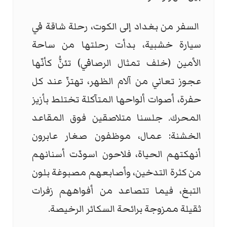
السفر من بغداد إلى الكوت، رحلة شاقة في
سيارة خشبية، بدأت رحلتها من ساحة
الأمين (خلف تمثال الرصافي) تئنُّ كأنّها
عجوز تعاني من آلام الظهر، تهتزّ عند كل
حفرة، أصوات ألواحها المتآكلة تختلط بأزيز
المحرك. جلسنا متلاصقين فوق المقاعد
الخشنة: عمال، موظفون صغار عابرون
أنهكتهم الحياة، فلاحون اسودّت أسنانهم
من كثرة التدخين، وأصابعهم مصبوغة بلون
التبغ، فيما تتصاعد من أفواههم زفرات
ثقيلة ممزوجة برائحة السكائر الرخيصة.