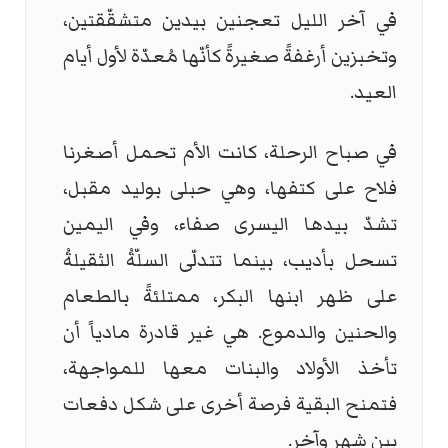
في آخر الليل تعجنين بيدين متشقّقتين،
وتخبزين أرغفةً صغيرةً كأنّها مُعدّة لأول أيام
العيد.
في صباح الرحلة، كانت الأم تحمل أصغرنا
فلاح على كتفها، وهي حبلى بوليد مقبل،
تشدّ بيدها اليسرى صفاء، وفي اليمين
تسحل بأديب، بينما تتدلّى السلّةُ الثقيلةُ
على ظهر ابنها البكر، ممتلئةً بالطعام
والحنين والدموع. هي غير قادرة مادياً أن
تأخذ الأولاد والبنات معها للمواجهة،
فتمنح البقية فرصة أخرى على شكل دفعات
بين شهر وآخر.