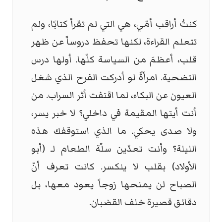
كنتُ أراقب أمّي، هي التي لم تقرأ كتابًا، ولم
تتعلم القراءة، لكنها تحفظ دروساً عن ظهر
قلب، أعظمَ من السياسة كلّها. أولها درس
التضحية. امرأةٌ لو أدركت الفرح الذي شغل
العيون عن البكاء، لما اقتفت أثر السراب. من
أنت أيتها المقيمة في داخلي؟ لا خبر يسر،
ولا صدى يحكي. ما الذي استوقفك هذه
الليلة؟ وأنت تعدّين سلّة الطعام لـ (أبو
الأولاد) بقلب لا ينكسر. كانت تعرف أنّ
الصباح لن يمنحها زوجاً يعود معها، بل
دقائق قصيرة خلف القضبان.