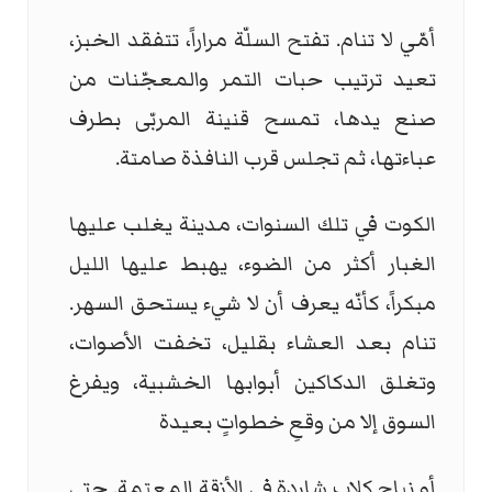
أمّي لا تنام. تفتح السلّة مراراً، تتفقد الخبز،
تعيد ترتيب حبات التمر والمعجّنات من
صنع يدها، تمسح قنينة المربّى بطرف
عباءتها، ثم تجلس قرب النافذة صامتة.
الكوت في تلك السنوات، مدينة يغلب عليها
الغبار أكثر من الضوء، يهبط عليها الليل
مبكراً، كأنّه يعرف أن لا شيء يستحق السهر.
تنام بعد العشاء بقليل، تخفت الأصوات،
وتغلق الدكاكين أبوابها الخشبية، ويفرغ
السوق إلا من وقعِ خطواتٍ بعيدة
أو نباحِ كلاب شاردة في الأزقة المعتمة. حتى