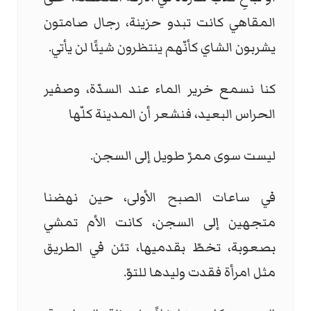
المقاهي كانت تبدو حزينة، رجال صامتون
يشربون الشاي كأنّهم ينتظرون شيئًا لن يأتي.
كنا نسمع خرير الماء عند السدّة، وصفير
الحراس البعيد، فنشعر أن المدينة كلّها
ليست سوى ممرّ طويل إلى السجن.
في ساعات الصبح الأولى، حين نهضنا
متجهين إلى السجن، كانت الأم تمشي
بصعوبة، تخطّ بقدميها، تئن في الطريق
مثل امرأة فقدت وليدها للتوّ.