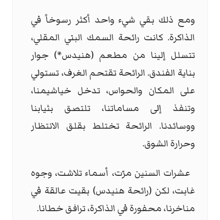
ومع ذلك بقي شيء واحد أكثر رسوخاً في
الذاكرة. كانت رائحة السمك البني المقلي،
تتسلل إلينا من مطعم (هنيدس*) جوار
بناية الفندق. الرائحة تقتحم الغرف، تستولي
على المكان والحواس، تدخل خياشيمنا،
وتنفذ إلى مساماتنا، تلتصق بثيابنا
ووسائدنا. الرائحة تختلط بقلق الانتظار
وحرارة الشوق.
عشرات السنين مرّت، أسماء تلاشت، وجوه
غابت، لكن (رائحة هنيدس) بقيت عالقة في
مناخرنا، محفورة في الذاكرة، ترافق خطانا.