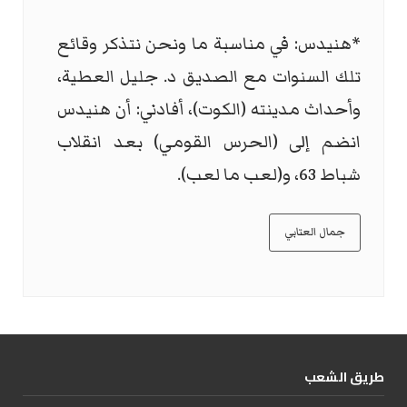
*هنيدس: في مناسبة ما ونحن نتذكر وقائع
تلك السنوات مع الصديق د. جليل العطية،
وأحداث مدينته (الكوت)، أفادني: أن هنيدس
انضم إلى (الحرس القومي) بعد انقلاب
شباط 63، و(لعب ما لعب).
جمال العتابي
طریق الشعب