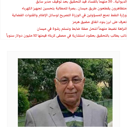
الديوانية.. 20 متهماً بالفساد قيد التحقيق بعد توقيف مدير سابق
متظاهرون يقطعون طريق ميسان ـ بصرة للمطالبة بتحسين تجهيز الكهرباء
وزارة النفط تمنع المسؤولين في الوزراة التصريح لوسائل الإعلام والقنوات الفضائية
تعرف على ابرز بنود اتفاق مضيق هرمز
النزاهة تضبط متهماً انتحل صفة ضابط وتسلم رشوة في ميسان
نائب يطالب بالتحقيق بعقود استشارية في مصفى كربلاء قيمتها 52 مليون دولار سنوياً