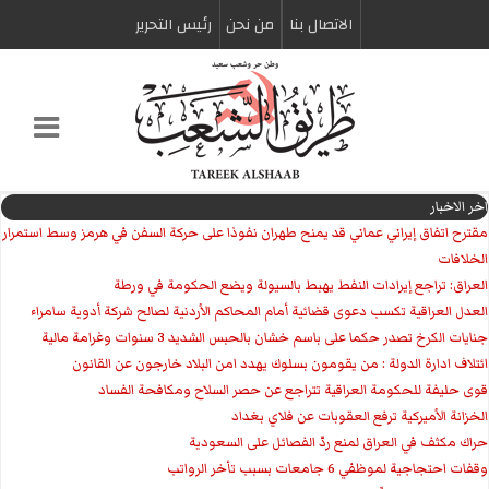
الاتصال بنا
من نحن
رئیس التحریر
اخر الاخبار
مقترح اتفاق إيراني عماني قد يمنح طهران نفوذا على حركة السفن في هرمز وسط استمرار
الخلافات
العراق: تراجع إيرادات النفط يهبط بالسيولة ويضع الحكومة في ورطة
العدل العراقية تكسب دعوى قضائية أمام المحاكم الأردنية لصالح شركة أدوية سامراء
جنايات الكرخ تصدر حكما على باسم خشان بالحبس الشديد 3 سنوات وغرامة مالية
ائتلاف ادارة الدولة : من يقومون بسلوك يهدد امن البلاد خارجون عن القانون
قوى حليفة للحكومة العراقية تتراجع عن حصر السلاح ومكافحة الفساد
الخزانة الأميركية ترفع العقوبات عن فلاي بغداد
حراك مكثف في العراق لمنع ردّ الفصائل على السعودية
وقفات احتجاجية لموظفي 6 جامعات بسبب تأخر الرواتب