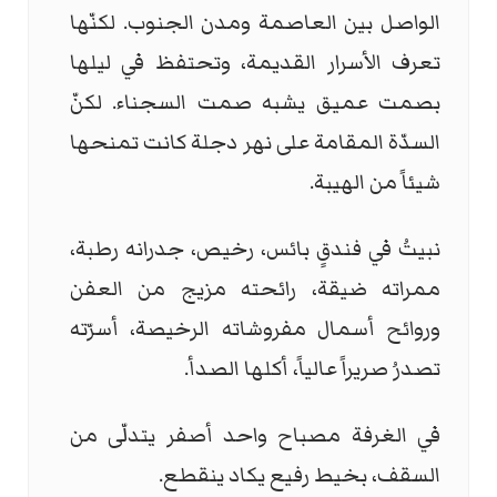
الواصل بين العاصمة ومدن الجنوب. لكنّها
تعرف الأسرار القديمة، وتحتفظ في ليلها
بصمت عميق يشبه صمت السجناء. لكنّ
السدّة المقامة على نهر دجلة كانت تمنحها
شيئاً من الهيبة.
نبيتُ في فندقٍ بائس، رخيص، جدرانه رطبة،
ممراته ضيقة، رائحته مزيج من العفن
وروائح أسمال مفروشاته الرخيصة، أسرّته
تصدرُ صريراً عالياً، أكلها الصدأ.
في الغرفة مصباح واحد أصفر يتدلّى من
السقف، بخيط رفيع يكاد ينقطع.