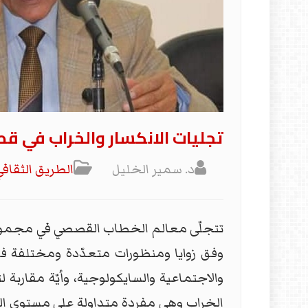
تجليات الانكسار والخراب في ق
د. سمير الخليل
الطریق الثقافي
تتجلّى معالم الخطاب القصصي في مجموعة (
وفق زوايا ومنظورات متعدّدة ومختلفة فيها
والاجتماعية والسايكولوجية، وأيّة مقار
الخراب وهي مفردة متداولة على مستوى الق