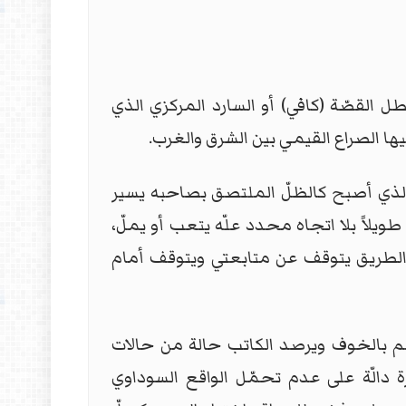
ل القصّة (كافي) أو السارد المركزي الذي
ها الصراع القيمي بين الشرق والغرب.
الذي أصبح كالظلّ الملتصق بصاحبه يسير
لاً بلا اتجاه محدد علّه يتعب أو يملّ،
في الطريق يتوقف عن متابعتي ويتوقف أمام
هم بالخوف ويرصد الكاتب حالة من حالات
ة دالّة على عدم تحمّل الواقع السوداوي