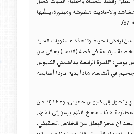
ن يعلن رفضه للحياة واختيار الموت كحلّ
مشاهد والأحاديث مشوشة ومبتورة، ينشّها
.
إنسان لرفض الحياة. وتتعدّد مستويات السرد
لشخصية الرئيسة في قصة (التيس) يعاني من
يومي: "للمرة الرابعة يداهمني الكابوس
حيم في أنفاسه، ماداً يديه فاردا أصابعه
الذي يتحول إلى كابوس حقيقي، وممّا زاد من
ن مطاردة هذا المسخ الذي يرمز إلى القوى
ّة بعد أن عجز البطل من الخلاص الحقيقي،