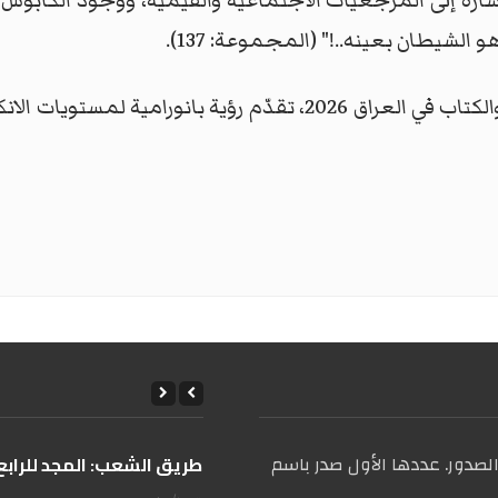
اشارة إلى المرجعيات الاجتماعية والقيمية، ووجود الكابوس ع
لشيطان بعينه..!" (المجموعة: 137).
مجموعة (كافي) الصادرة عن اتحاد الادباء والكتاب في العراق 2026،
صدور. عددها الأول صدر باسم
على طريق الشعب: المجد للرابع 