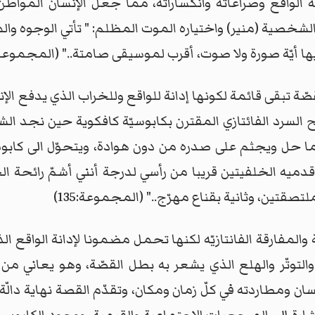
 الواقع وصراعاته وانكساراته، مما جعل الإنسان المواط
خصية (منير) واختياره الموت المظلم: " تأتي الوجوه وال
 أيّة صورة ولا صوت، أقرب لموسيقى صامتة.." (المجموعة: 57)
قصّة تبقى قائمة لكونها إدانة للواقع وللخراب الذي يدفع ال
 السرد الفائتازي المقترن بكابوسيّة كافكوية حين نجد ا
 حل ويجثم على صدره من دون هوادة، ويتحوّل الى كابوس 
يه الخلفيتين قريبا من رأسي لدرجة أنني أشمّ رائحة الج
قتين، وثانية بقناع مهرّج.." (المجموعة:135)
ّة والمفارقة الفانتازيّه لكنها تحمل مضمونا لإدانة الواقع 
ح والتوتّر والهلع الذي يشعر به بطل القصّة، وهو يعاني م
ان ومطاردته في كلّ زمان ومكان، وتقدّم القصة نهاية دال