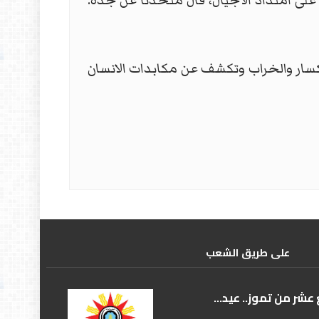
لى امتداد الأجيال، قال متحّدثا عن جدّه:
 تقدّم رؤية بانورامية لمستويات الانكسار والخراب وتكشف عن مكابدات الانسان
علی طریق الشعب
عشر من تموز.. عيد...