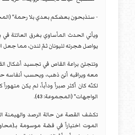
- ستذبحون بعضكم بعدي بلا رحمة" (المجمو
ويأتي الحدث المأساوي بغرق العائلة في بح
يواصل هجرته لليونان ثمّ لندن، مما جعل ال
وتتجلىّ براعة القاص في تجسيد أشكال ال
معه ويراقبه أنىّ ذهب، ويحسب أنفاسه حتى
لكنّه كان أكثر صبراً ودأباً، لم يكن مته
الواجهات" (المجموعة: 43).
تكشف القصة عن حالة الرصد والهيمنة الت
الموت اختياراً في قصّة موسومة بـ(محاول