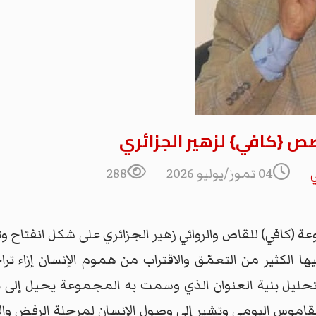
صص {كافي} لزهير الجزائري
04 تموز/يوليو 2026
288
كافي) للقاص والروائي زهير الجزائري على شكل انفتاح وتد
 الكثير من التعمّق والاقتراب من هموم الإنسان إزاء تراج
بة لتحليل بنية العنوان الذي وسمت به المجموعة يحيل إل
اموس اليومي وتشير إلى وصول الإنسان لمرحلة الرفض والا