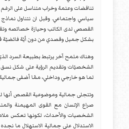
تناقضات وعتمة وخراب متناسل على الرغم من 
سياسي واجتماعي. وقبل ان نتناول نماذج 
القصصي لدى الكاتب وحيازة خصائصه وتقنياته
بشكل جميل وقصدي من دون أيّة فائضيّة في ال
وهناك ملمح آخر يرتبط بطبيعة السرد الذي 
الشخصيّات وتقديم الرؤية على شكل نسق 
لما هو خارجي وداخلي، ممّا أضفى جمالية 
وتتجلى جمالية وموضوعية القصص أنها لم ت
صراع الإنسان مع القوى المهيمنة والمت
الشخصيات والأحداث، لكونها تعكس ملامح ال
الاستدلال على جمالية الاستهلال ما نجد