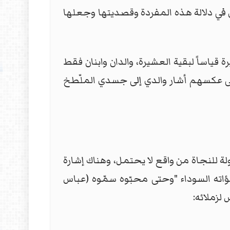
 في دلالة هذه المفردة وقصديتها وجعلها
 قياساً لبقية العشيرة، والدان وابنان فقط
 على عكسهم أشار والدي إلى جسدي الملّطخ
ة للنجاة من واقع لا يحتمل، وهناك إشارة
بؤاته السوداء "وحتى محبّوه سمّوه (عباس
 لزملائه: