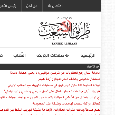
الاتصال بنا
من نحن
رئیس التحری
الرئیسیة
صفحات الجریدة
الكُتاب
مو
اخر الاخبار
الخزانة بشان رفع العقوبات عن شركتين عراقيتين: لا يعني حصانة دائمة
مستشار حكومي يكشف الحل لتجاوز أزمة هرمز
الرقابة المالية: 131 مليار دينار فرق في حسابات الكهرباء مع الجانب الإيراني
فنزويلا.. أولى جلسات الحوار.. اتفاق على "حل سياسي وسلمي وديمقراطي"
اي تهديد ينطلق من الأراضي العراقية باتجاه دول الجوار سيواجه باجراءات قانو
فصائل عراقية تستعد لهجمات وشيكة على السعودية
تضم ضباطاً وتملك عشرات العقارات.. الإطاحة بشبكة لتهريب النفط بين الموص