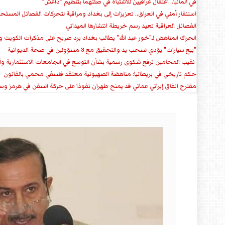
في ألمانيا.. اعتقال عراقيين للاشتباه في صلتهما بتنظيم "داعش"
استنفار أمني في العراق.. تعزيزات إلى بغداد ومراقبة لتحركات الفصائل المسلح
الفصائل العراقية تعيد رسم خريطة انتشارها الميداني
الحراك المناهض لـ"خور عبد الله" يطالب بغداد برد صريح على مذكرات الكويت 
"بيع سيارات" يؤدي لسحب يد والتحقيق مع 3 مسؤولين في صحة الديوانية
‏ نقيب المحامين ترفع شكوى رسمية بشأن التوسع في الجامعات الاستثمارية وأق
حكم تاريخي في بريطانيا: مناهضة الصهيونية معتقد فلسفي محمي بالقانون
مقترح اتفاق إيراني عماني قد يمنح طهران نفوذا على حركة السفن في هرمز وس