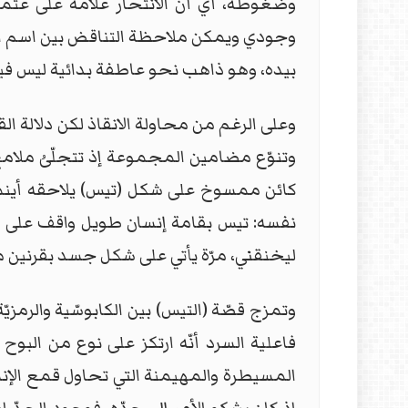
وضغوطه، أي أنّ الانتحار علامة على عتمة
وجودي ويمكن ملاحظة التناقض بين اسم الش
بيده، وهو ذاهب نحو عاطفة بدائية ليس فيها
وعلى الرغم من محاولة الانقاذ لكن دلالة ال
وتنوّع مضامين المجموعة إذ تتجلّىُ ملامح
كائن ممسوخ على شكل (تيس) يلاحقه أينما
نفسه: تيس بقامة إنسان طويل واقف على قدم
ليخنقني، مرّة يأتي على شكل جسد بقرنين ملتص
وتمزج قصّة (التيس) بين الكابوسّية والرمزي
فاعلية السرد أنّه ارتكز على نوع من البو
المسيطرة والمهيمنة التي تحاول قمع الإنس