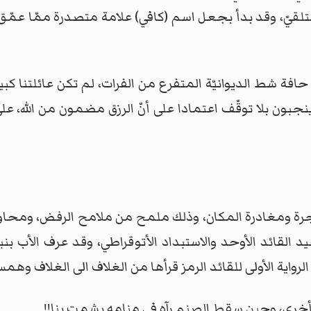
لقيّ، وقد بدأ بجعل اسم (كافي) علامة متصدرة ممّا عمّق
افة شط الديوانيّة المتفرع من الفرات، لم تكن عائلتنا كبيرة
 ينجبون بلا توقّف اعتمادا على أنّ الرزق مضمون من الله،
جرة ومغادرة المكان، وذلك ملمح من ملامح الرفض، ومحاول
 القائد الأوحد والاستبداد الأتوقراطي، وقد عرف الأب بن
رواية الأولى للقائد الرمز قرأها من الغلاف الى الغلاف وهمس
لد أخرى، وحين سقط الصنم رآه في منامه يشمت بنا!!