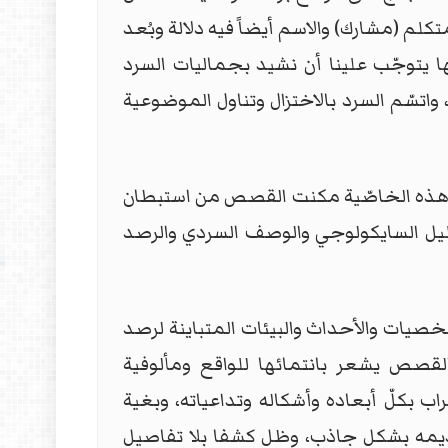
لم (مشارك) والاسم أيضاً فيه دلالة وبُعد
 يتوجّب علينا أن نشيد بجماليات السرد
واتسّم السرد بالاختزال وتناول الموضوعية
م، وهذه الخاصّية مكنت القصص من استبطان
يل السايكولوجي والوصف السردي والرصد
صيات والأحداث والبيئات المتباينة لرصد
لقصص يشعر بانتمائها للواقع ومألوفية
ب بكلّ أبعاده وأشكاله وتداعياته، وبغية
قديمه بشكل جاذب، وظل كشفا بلا تفاصيل