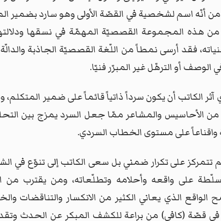
أنّه اسم لشخصية في القصّة الأولى وهو سارد بضمير المتك
من هذه المجموعة القصصيّة المهمّة في نسقها ودلالتها
، فقد أرسى نمطاً من اللّغة القصصيّة الجاذبة والدالّة، 
وصف أو الترهّل غير المبرّر فنيّا.
آثر الكاتب أن يكون سرداً ذاتياً قائماً على ضمير المتكل
من الأحاسيس والمشاعر ممّا جعل السرد يمزج بين التحل
واقناعاً على مستوى الخطاب السردي.
تمركز على تكرار ضمني بل سعى الكاتب إلى تنوّع في الشخ
سلّطة على واقعه وأحلامه وتطلّعاته، ومن يقترب من ا
واقع الذي يعاني الكثير من الانكسار والتناقضات والخرا
ه في قصّة (كافي) من براعة للكشف المبكر عن الحدث وت