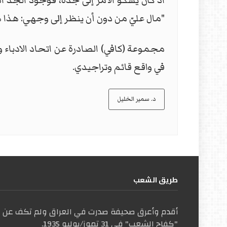
اذ كان يشكو الأمر إلى جدّه، فوجود الجدّ 
"مال عليّ من دون أن ينظر إلى وجهي: هذا هو ا
في واقع قائم وتراجيدي.
د. سمير الخليل
طریق الشعب
أقدم وأعرق صحيفة صدرت في العراق ولم تكف عن ال
"كفاح الشعب" في 31 تموز/يوليو 1935.