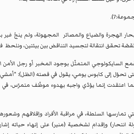
عة:7).
ار الهجرة والضياع والمصائر المجهولة، ولم ينجُ غير بط
قصّة تحقق انتقالة لتجسيد التناقض بين بيئتين، ونلحظ في
قمع السايكولوجي المتمثّل بوجود المخبر أو رجل الأمن 
 تحوّل إلى كابوس يومي، يقول في قصته (الظل): "أمشي طوي
وراً كما اعتقدت إنما يؤدّي واجبه بهدوء موظّف متمرّس، 
ي تمارسها السلطة، في مراقبة الأفراد وإقلاقهم وشعور
ة انتحار) وإقدام لشخصية (منير) على إنهاء حياته إشار