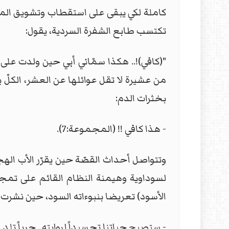
كاملة لكي يبقى على استقطاب وتشويق المت
تكتسب طابع الشفرة السردية، يقول:
"(كافي)!.. هكذا سمّاني أبي حين ولدت على ح
من عشيرة لا تقل عوائلها عن العشر، الكلّ
بخثرات الدم:
- هذا كافي !! (المجموعة:7).
وتتواصل أحداث القصّة حين يقرّر الأب اله
لسوداوية وهيمنة النظام القائم على تمجيد
الأسود) تعريضا بنبوءاته السود، حين نشرت ال
- ستصبح حياتنا تجسيداً لروايته.. حرباً ت