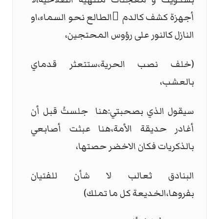
أجهزة كشف كالدم ِالطالع نحو السماء،او
النازل كالنور على رؤوس المحتجين،
(خلف نصب الحرية،ستتعثر قدماي
بالعشب،
سيقول الذي بصحبتي:هنا جلستُ قبل أن
أغادر حديقة الأمة،هنا عبثت أصابعي
بالذكريات فكان الاخضر حصتها،
البنادق ثعالب لا شأن للفتيان
بفروها،الخديعة كل ما تملك)