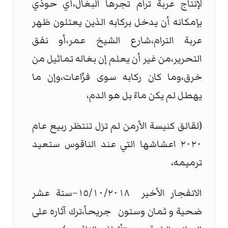
لإنتاج عربة ترام تجرها البغال،أي حوذي
بإمكانه أن يدخل بركابه الذين يعتلون ظهر
عربة الترام،شارع الشيخ عمر،أو نفق
التحرير،من غير أن يعلم إن بغاله تماثيل من
خرق،وما كان ركابه سوى فزّاعات،وإن ما
يهطل لم يكن ماءً بل هو الدم،
(لقالق كنيسة الأرمن لم تزل تنتظر ربيع عام
٢٠٢٠ اعشاشها التي عند الناقوس ستعيد
ترميمه،
الانفجار الأخير ١٥/١٠/٢٠١٨–ستة عشر
ضحية و ثمان وستون جريحاً،ترك آثاره على