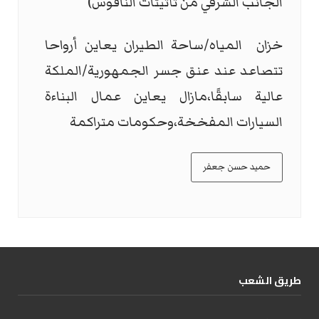
الجانب الشرقي من تأثيثات الناقوس)
خزان المياه/ساحة الطيران يعاين أرواحا
تتصاعد عند عنق جسر الجمهورية/الملكة
عالية سابقًا،مازال يعاين عمال البناءة
السيارات المفخخة،وحكومات متراكمة
حميد حسن جعفر
طریق الشعب