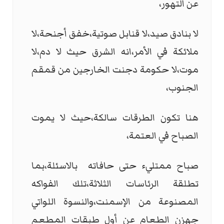
عن التهور،
لا بنادق صيد،لا قنابل صوتية،خفق أجنحة،لا
ملائكة في الأمر،انه الشرق حيث لا دم،لا
موت،لا حكومة دجنت الخارجين من قمقم
الجنوب،
هنا تكون الطرقات سالكة،حيث لا يموت
الصباح في العتمة،
صباح ممتليء حتى حافاته بالاسئلة،بما
تطلقة الرئاسات الثلاثة،تلك الفواكه
المصنوعة من الإسمنت،والنسوة اللواتي
جهزن الطعام عن أول طبقات المطعم