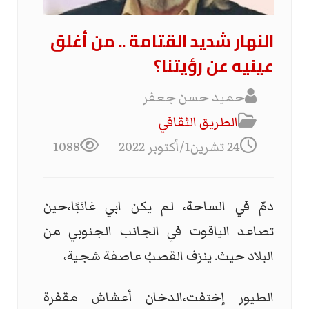
النهار شديد القتامة .. من أغلق
عينيه عن رؤيتنا؟
حميد حسن جعفر
الطریق الثقافي
24 تشرين1/أكتوبر 2022
1088
دمٌ في الساحة، لم يكن ابي غائبًا،حين
تصاعد الياقوت في الجانب الجنوبي من
البلاد حيث. ينزف القصبُ عاصفة شجية،
الطيور إختفت،الدخان أعشاش مقفرة