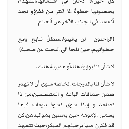
كل حين،لا دخان في اشتعالها،الشهداء
يحسبونها خطوةً ،لا أكثر من قفزةٍو نجد
أنفسنا في الجانب الآخر من ألعالم،
(الراحلون لن يغيبوا،سنظلُ نتابع وقع
خطواتهم،حين نلجأ الى البحث عن صحبة)
لا شأن لنا بوزارة هنا،أو مديرية هناك،
لا شأن لنا بالدرجات الخاصة،سوى أن لا تهدر
ضمن حماقات الباعة و المتبضعين،من ذا
تصاعد و إيانا سوى نسوة بارعات فيما
يسمى الإمومة حين يعتنين بمواليدهن،كن
قد فكرن مليا برحيلهم المبكر،حيث تتعهد