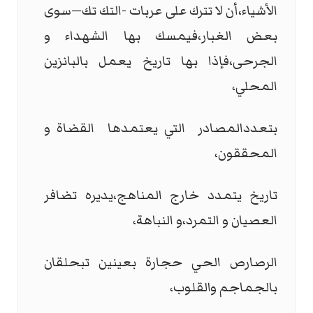
الأشياء،أن لا تترك على عربات -التك تك—سوى
بعض الغبار،فيمسك بها الشهداء و
الجرحى،فإذا بها تاريخ يعمل بالبانزين
المحلي،
بتعددالمصادر التي يعتمدها القضاة و
المحققون،
تاريخ يتمدد خارج المناهج،يديره تضافر
العصيان و التمرد،و النباهة،
الرصارص الحي حجارة بعينين تبحلقان
بالجماجم والقلوب،