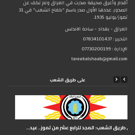
أقدم وأعرق صحيفة صدرت في العراق ولم تكف عن
الصدور. عددها الأول صدر باسم "كفاح الشعب" في 31
تموز/يوليو 1935.
العراق - بغداد - ساحة الاندلس
التحریر :
07834101437
الإدارة :
07730200199
tareekalshaab@gmail.com
علی طریق الشعب
على طريق الشعب: المجد للرابع عشر من تموز.. عيد...