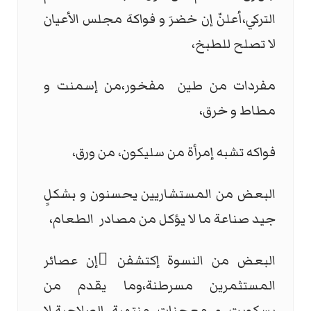
التركي،أعلنّ إن خضرَ و فواكهَ مجلس الأعيان
لا تصلح للطبخ،
مفردات من طين مفخور،من إسمنت و
مطاط و خرق،
فواكه تشبه إمرأة من سليكون، من ورق،
البعض من المستشاريين يحسنون و بشكلٍ
جيد صناعة ما لا يؤكل من مصادر الطعام،
البعض من النسوة إكتشفن َإن عصائر
المستثمرين مسرطنة،وما يقدم من
بسكويت و معجنات منتهية الصلاحية،لا