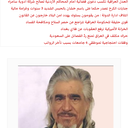
العدل العراقية تكسب دعوى قضائية أمام المحاكم الأردنية لصالح شركة أدوية سامراء
جنايات الكرخ تصدر حكما على باسم خشان بالحبس الشديد 3 سنوات وغرامة مالية
ائتلاف ادارة الدولة : من يقومون بسلوك يهدد امن البلاد خارجون عن القانون
قوى حليفة للحكومة العراقية تتراجع عن حصر السلاح ومكافحة الفساد
الخزانة الأميركية ترفع العقوبات عن فلاي بغداد
حراك مكثف في العراق لمنع ردّ الفصائل على السعودية
وقفات احتجاجية لموظفي 6 جامعات بسبب تأخر الرواتب