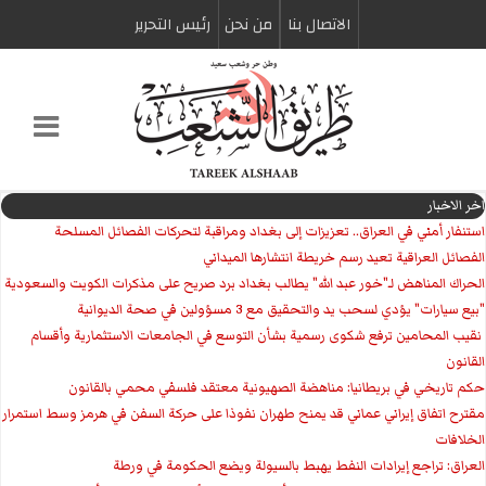
الاتصال بنا
من نحن
رئیس التحریر
اخر الاخبار
استنفار أمني في العراق.. تعزيزات إلى بغداد ومراقبة لتحركات الفصائل المسلحة
الفصائل العراقية تعيد رسم خريطة انتشارها الميداني
الحراك المناهض لـ"خور عبد الله" يطالب بغداد برد صريح على مذكرات الكويت والسعودية
"بيع سيارات" يؤدي لسحب يد والتحقيق مع 3 مسؤولين في صحة الديوانية
‏ نقيب المحامين ترفع شكوى رسمية بشأن التوسع في الجامعات الاستثمارية وأقسام
القانون
حكم تاريخي في بريطانيا: مناهضة الصهيونية معتقد فلسفي محمي بالقانون
مقترح اتفاق إيراني عماني قد يمنح طهران نفوذا على حركة السفن في هرمز وسط استمرار
الخلافات
العراق: تراجع إيرادات النفط يهبط بالسيولة ويضع الحكومة في ورطة