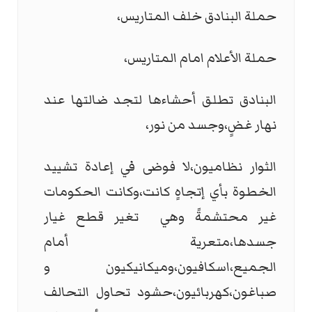
حملة البنادق خلف المتاريس،
حملة الأعلام امام المتاريس،
البنادق تطلق أحشاءها لتجد ضالتها عند
نهار غضٍ،وجسد من نور،
الثوار نظاميون،لا فوضى في إعادة تشييد
الخطوة بأي إتجاهٍ كانت،وكانت الحكومات
غير محتشمةً وهي تغير قطع غيار
جسدها،متعرية أمام
الجميع،اسكافيون،وميكانيكيون و
صباغون،كهربائيون،حشود تحاول التحالف