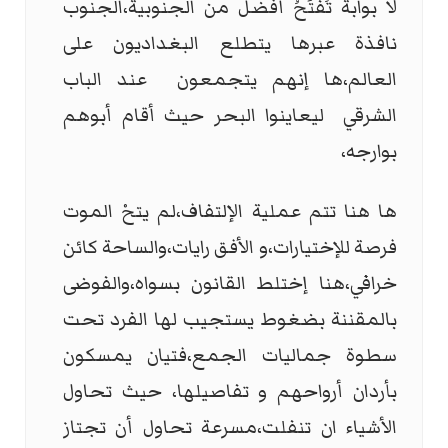
لا بوابة تُفتَحُ أفضل من الجنوبية،الجنوب
نافذة عبرها يتطلع البغداديون على
العالم،ها إنهم يتجمعون عند الباب
الشرقي ليعاينوا البحر حيث أقام أبوهم
بوارجه،
ها هنا تتم عملية الإلتفاف،لم يتحْ الموت
فرصة للإختيارات،و الأفق رايات،والساحة كائن
خرافي،هنا إختلط القانون بسواه،والفوضى
بالمقننة بضغوط يستجيب لها الفرد تحت
سطوة جماليات الجمع،فتيان يمسكون
بأردان أرواحهم و تفاصيلها، حيث تحاول
الأشياء ان تنفلت،مسرعة تحاول أن تجتاز