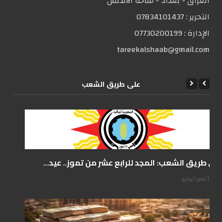
العراق - بغداد - ساحة الاندلس
التحریر :
07834101437
الإدارة :
07730200199
tareekalshaab@gmail.com
علی طریق الشعب
على طريق الشعب: المجد للرابع عشر من تموز.. عيد...
14 تموز/يوليو