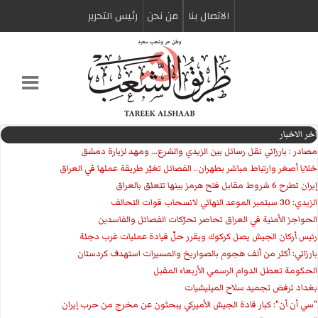
الاتصال بنا
من نحن
رئیس التحریر
اخر الاخبار
مصادر : بارزاني نقل رسائل بين الزيدي والشرع... ومهد لزيارة دمشق
خلايا أصغر وارتباط مباشر بطهران.. الفصائل تغيّر طريقة عملها في العراق
إيران تطرح 6 شروط مقابل فتح هرمز بينها تتعلق بالعراق
الزيدي: 30 سبتمبر الموعد النهائي لانسحاب قوات التحالف
الحواجز الأمنية في العراق تحاصر تحرّكات الفصائل والفاسدين
رئيس أركان الجيش يصل كركوك ويقرر حلّ قيادة عمليات غرب دجلة
بارزاني: أكثر من ألف هجوم بالصواريخ والمسيرات استهدف كردستان
الحكومة تعطل الدوام الرسمي الأربعاء المقبل
بغداد ترفض تجميد سلاح الميليشيات
"سي أن أن": كبار قادة الجيش الأميركي يبحثون عن مخرج من حرب إيران