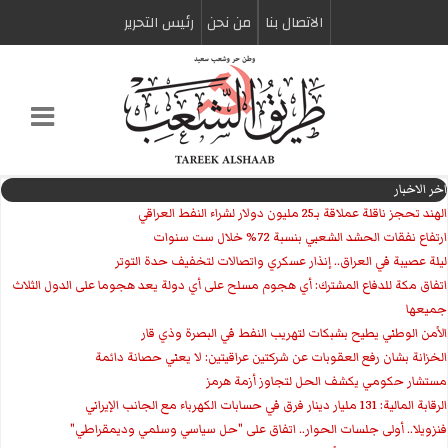
الاتصال بنا
من نحن
رئیس التحریر
اخر الاخبار
الهند تحجز ناقلة عملاقة بـ25 مليون دولار لشراء النفط العراقي
ارتفاع نفقات الحشد الشعبي بنسبة 72% خلال ست سنوات
ليلة عصيبة في العراق.. إنذار عسكري واتصالات لتخفيف حدة التوتر
‏اتفاق مكة للدفاع المشترك: أي هجوم مسلح على أي دولة يعد هجوما على الدول الثلاث
جميعها
الأمن الوطني يطيح بشبكات لتهريب النفط في البصرة وذي قار
الخزانة بشان رفع العقوبات عن شركتين عراقيتين: لا يعني حصانة دائمة
مستشار حكومي يكشف الحل لتجاوز أزمة هرمز
الرقابة المالية: 131 مليار دينار فرق في حسابات الكهرباء مع الجانب الإيراني
فنزويلا.. أولى جلسات الحوار.. اتفاق على "حل سياسي وسلمي وديمقراطي"