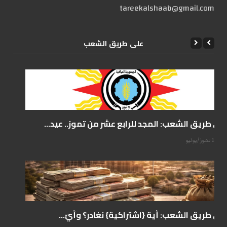
tareekalshaab@gmail.com
علی طریق الشعب
على طريق الشعب: المجد للرابع عشر من تموز.. عيد...
14 تموز/يوليو
على طريق الشعب: أية {اشتراكية} نغادر؟ وأيّ...