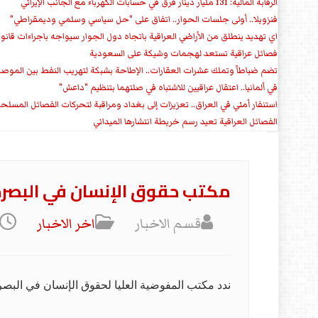
الرقابة المالية: 131 مليار دينار فرق في حسابات الكهرباء مع الجانب الإيراني
فنزويلا.. أولى جلسات الحوار.. اتفاق على "حل سياسي وسلمي وديمقراطي"
اي تهديد ينطلق من الأراضي العراقية باتجاه دول الجوار سيواجه باجراءات قانو
فصائل عراقية تستعد لهجمات وشيكة على السعودية
تضم ضباطاً وتملك عشرات العقارات.. الإطاحة بشبكة لتهريب النفط بين الموص
في ألمانيا.. اعتقال عراقيين للاشتباه في صلتهما بتنظيم "داعش"
استنفار أمني في العراق.. تعزيزات إلى بغداد ومراقبة لتحركات الفصائل المسلح
الفصائل العراقية تعيد رسم خريطة انتشارها الميداني
مكتب حقوق الإنسان في البصرة: 
قسم الاخبار
اخر الاخبار
ندد مكتب المفوضية العليا لحقوق الإنسان في البصرة