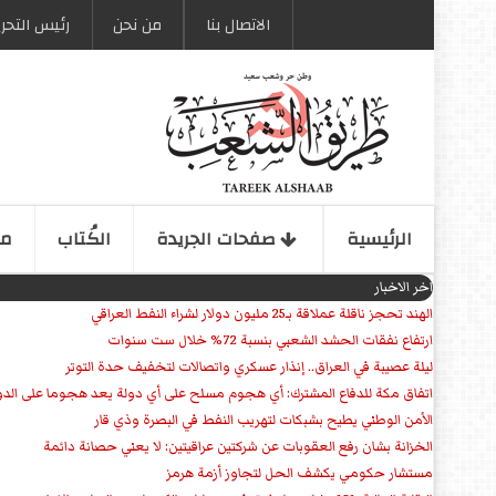
الاتصال بنا
من نحن
رئیس التحری
الرئیسیة
صفحات الجریدة
الكُتاب
مو
اخر الاخبار
الهند تحجز ناقلة عملاقة بـ25 مليون دولار لشراء النفط العراقي
ارتفاع نفقات الحشد الشعبي بنسبة 72% خلال ست سنوات
ليلة عصيبة في العراق.. إنذار عسكري واتصالات لتخفيف حدة التوتر
‏اتفاق مكة للدفاع المشترك: أي هجوم مسلح على أي دولة يعد هجوما على الدو
الأمن الوطني يطيح بشبكات لتهريب النفط في البصرة وذي قار
الخزانة بشان رفع العقوبات عن شركتين عراقيتين: لا يعني حصانة دائمة
مستشار حكومي يكشف الحل لتجاوز أزمة هرمز