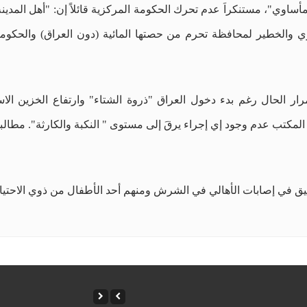
اوي"، مستنكراَ عدم تحرك الحكومة المركزية قائلاً إن: "أهل المدينة
خطير لمحافظة تحرم من حصتها المائية (دون العراق) والحكومة المرك
ر الحال رغم بدء دخول العراق "ذروة الشتاء" وارتفاع الخزين الاس
لمكتب عدم وجود إي إجراء يرقَ إلى مستوى " النكبة والكارثة". مطالباً
حقيق في إصابات الأهالي في الشرش ومنهم أحد الأطفال من ذوي الاحتي