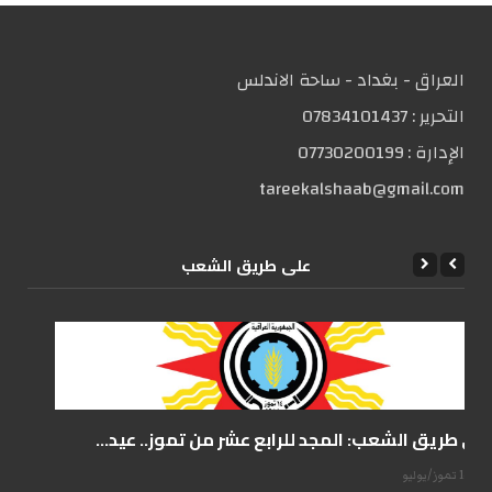
العراق - بغداد - ساحة الاندلس
التحریر :
07834101437
الإدارة :
07730200199
tareekalshaab@gmail.com
علی طریق الشعب
على طريق الشعب: المجد للرابع عشر من تموز.. عيد...
14 تموز/يوليو