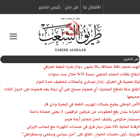
الاتصال بنا
من نحن
رئیس التحریر
اخر الاخبار
الهند تحجز ناقلة عملاقة بـ25 مليون دولار لشراء النفط العراقي
ارتفاع نفقات الحشد الشعبي بنسبة 72% خلال ست سنوات
ليلة عصيبة في العراق.. إنذار عسكري واتصالات لتخفيف حدة التوتر
‏اتفاق مكة للدفاع المشترك: أي هجوم مسلح على أي دولة يعد هجوما على الدول الثلاث
جميعها
الأمن الوطني يطيح بشبكات لتهريب النفط في البصرة وذي قار
الخزانة بشان رفع العقوبات عن شركتين عراقيتين: لا يعني حصانة دائمة
مستشار حكومي يكشف الحل لتجاوز أزمة هرمز
الرقابة المالية: 131 مليار دينار فرق في حسابات الكهرباء مع الجانب الإيراني
فنزويلا.. أولى جلسات الحوار.. اتفاق على "حل سياسي وسلمي وديمقراطي"