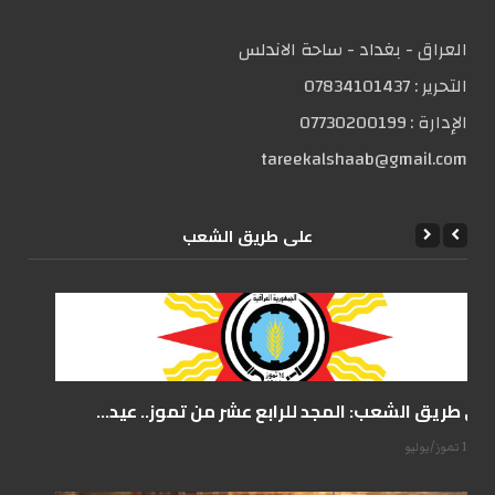
العراق - بغداد - ساحة الاندلس
التحریر :
07834101437
الإدارة :
07730200199
tareekalshaab@gmail.com
علی طریق الشعب
على طريق الشعب: المجد للرابع عشر من تموز.. عيد...
14 تموز/يوليو