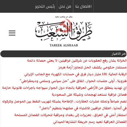
الاتصال بنا
من نحن
رئیس التحریر
اخر الاخبار
الخزانة بشان رفع العقوبات عن شركتين عراقيتين: لا يعني حصانة دائمة
مستشار حكومي يكشف الحل لتجاوز أزمة هرمز
الرقابة المالية: 131 مليار دينار فرق في حسابات الكهرباء مع الجانب الإيراني
فنزويلا.. أولى جلسات الحوار.. اتفاق على "حل سياسي وسلمي وديمقراطي"
اي تهديد ينطلق من الأراضي العراقية باتجاه دول الجوار سيواجه باجراءات قانونية حازمة
فصائل عراقية تستعد لهجمات وشيكة على السعودية
تضم ضباطاً وتملك عشرات العقارات.. الإطاحة بشبكة لتهريب النفط بين الموصل وكركوك
في ألمانيا.. اعتقال عراقيين للاشتباه في صلتهما بتنظيم "داعش"
استنفار أمني في العراق.. تعزيزات إلى بغداد ومراقبة لتحركات الفصائل المسلحة
الفصائل العراقية تعيد رسم خريطة انتشارها الميداني