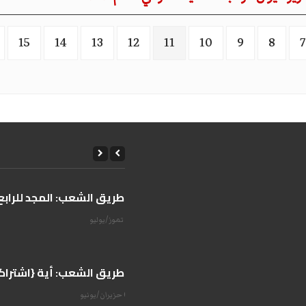
15
14
13
12
11
10
9
8
7
على طريق الشعب: المجد للرابع 
14 تموز/يوليو
على طريق الشعب: أية {اشتراكية
07 حزيران/يونيو