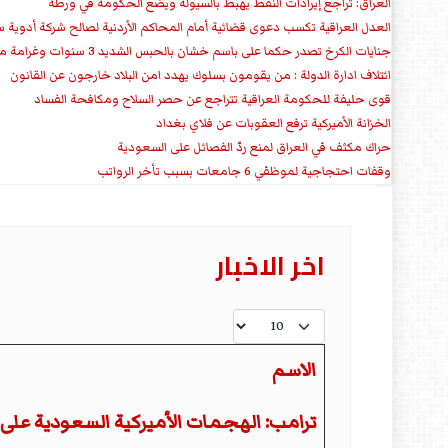
العراق: تراجع إيرادات النفط يهبط بالسيولة ويضع الحكومة في ورطة
العدل العراقية تكسب دعوى قضائية أمام المحاكم الأردنية لصالح شركة أدوية س
جنايات الكرخ تصدر حكما على باسم خشان بالحبس الشديد 3 سنوات وغرامة مالية
ائتلاف ادارة الدولة : من يقومون بسلوك يهدد امن البلاد خارجون عن القانون
قوى حليفة للحكومة العراقية تتراجع عن حصر السلاح ومكافحة الفساد
الخزانة الأميركية ترفع العقوبات عن فلاي بغداد
حراك مكثف في العراق لمنع ردّ الفصائل على السعودية
وقفات احتجاجية لموظفي 6 جامعات بسبب تأخر الرواتب
اخر الاخبار
عدد الإظهارات:
الاسم
المقالات
ترامب: الهجمات الأميركية السعودية على