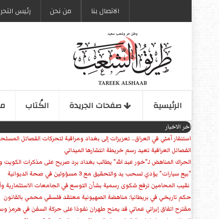
الاتصال بنا
من نحن
رئیس التحری
الرئیسیة
صفحات الجریدة
الكُتاب
مو
اخر الاخبار
استنفار أمني في العراق.. تعزيزات إلى بغداد ومراقبة لتحركات الفصائل المسلح
الفصائل العراقية تعيد رسم خريطة انتشارها الميداني
الحراك المناهض لـ"خور عبد الله" يطالب بغداد برد صريح على مذكرات الكويت 
"بيع سيارات" يؤدي لسحب يد والتحقيق مع 3 مسؤولين في صحة الديوانية
‏ نقيب المحامين ترفع شكوى رسمية بشأن التوسع في الجامعات الاستثمارية وأق
حكم تاريخي في بريطانيا: مناهضة الصهيونية معتقد فلسفي محمي بالقانون
مقترح اتفاق إيراني عماني قد يمنح طهران نفوذا على حركة السفن في هرمز وس