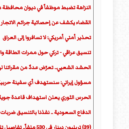
النزاهة تضبط موظفاً في ديوان محافظة دي
القضاء يكشف عن إحصائية جرائم الاتجار با
تحذير أمني أمريكي: لا تسافروا إلى العراق
تنسيق عراقي - تركي حول ممرات الطاقة وال
الحشد الشعبي.. تعرّض عددٌ من مقراتنا ل
مسؤول إيراني: سنستهدف أي سفينة حربية
الحرس الثوري يعلن استهداف قاعدة جوية و
الدفاع السعودية .. نفذنا بالتنسيق ضربات
(39) تريليون دينار في 530 ملفاً.. تفاصيل تقرير ديوان الرقابة المالية العراقي لعام 2025