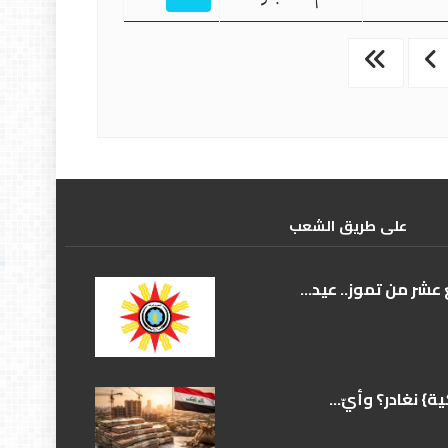
علی طریق الشعب
عشر من تموز.. عيد...
} نغادر؟ وأيّ...