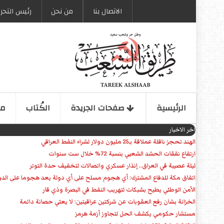
الاتصال بنا
من نحن
رئیس التحری
الرئیسیة
صفحات الجریدة
الكُتاب
مو
اخر الاخبار
الهند تحجز ناقلة عملاقة بـ25 مليون دولار لشراء النفط العراقي
ارتفاع نفقات الحشد الشعبي بنسبة 72% خلال ست سنوات
ليلة عصيبة في العراق.. إنذار عسكري واتصالات لتخفيف حدة التوتر
‏اتفاق مكة للدفاع المشترك: أي هجوم مسلح على أي دولة يعد هجوما على الدو
الأمن الوطني يطيح بشبكات لتهريب النفط في البصرة وذي قار
الخزانة بشان رفع العقوبات عن شركتين عراقيتين: لا يعني حصانة دائمة
مستشار حكومي يكشف الحل لتجاوز أزمة هرمز