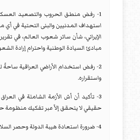
1- رفض منطق الحروب والتصعيد العسكري 
استهداف المدنيين والبنى التحتية في أي مك
الإيراني، شأن سائر شعوب العالم، في تقري
مبادئ السيادة الوطنية واحترام إرادة الشع
2- رفض استخدام الأراضي العراقية ساحةً ل
واستقراره.
3- تأكيد أن أسّ الأزمة الشاملة في العر
حقيقي لا يتحقق إلاّ عبر تفكيك منظومة حكم
4- ضرورة استعادة هيبة الدولة وحصر السلاح بيدها، وترسيخ مبدأ سيادة القانون على الجميع من دون استثناء.