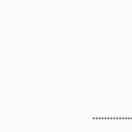
*************