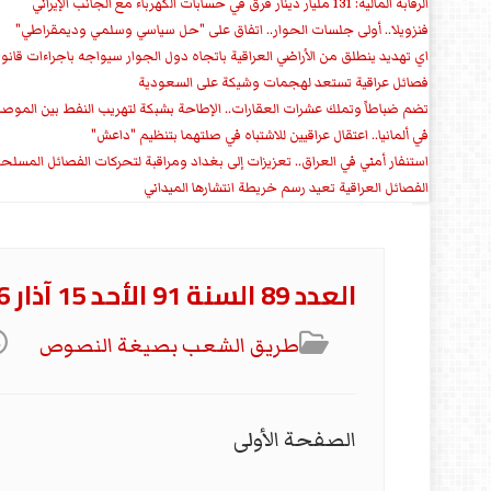
الرقابة المالية: 131 مليار دينار فرق في حسابات الكهرباء مع الجانب الإيراني
فنزويلا.. أولى جلسات الحوار.. اتفاق على "حل سياسي وسلمي وديمقراطي"
اي تهديد ينطلق من الأراضي العراقية باتجاه دول الجوار سيواجه باجراءات قانو
فصائل عراقية تستعد لهجمات وشيكة على السعودية
تضم ضباطاً وتملك عشرات العقارات.. الإطاحة بشبكة لتهريب النفط بين الموص
في ألمانيا.. اعتقال عراقيين للاشتباه في صلتهما بتنظيم "داعش"
استنفار أمني في العراق.. تعزيزات إلى بغداد ومراقبة لتحركات الفصائل المسلح
الفصائل العراقية تعيد رسم خريطة انتشارها الميداني
العدد 89 السنة 91 الأحد 15 آذار 2026
طریق الشعب بصیغة النصوص
الصفحة الأولى