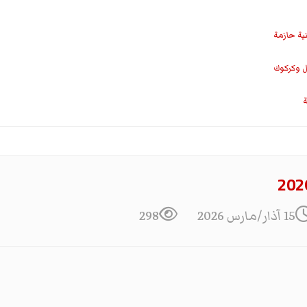
نية حازمة
ل وكركوك
ة
15 آذار/مارس 2026
298