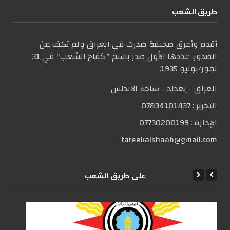
طریق الشعب
أقدم وأعرق صحيفة صدرت في العراق ولم تكف عن
الصدور. عددها الأول صدر باسم "كفاح الشعب" في 31
تموز/يوليو 1935.
العراق - بغداد - ساحة الاندلس
التحریر :
07834101437
الإدارة :
07730200199
tareekalshaab@gmail.com
علی طریق الشعب