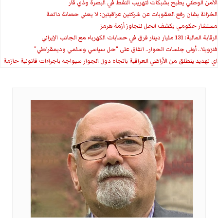
الأمن الوطني يطيح بشبكات لتهريب النفط في البصرة وذي قار
الخزانة بشان رفع العقوبات عن شركتين عراقيتين: لا يعني حصانة دائمة
مستشار حكومي يكشف الحل لتجاوز أزمة هرمز
الرقابة المالية: 131 مليار دينار فرق في حسابات الكهرباء مع الجانب الإيراني
فنزويلا.. أولى جلسات الحوار.. اتفاق على "حل سياسي وسلمي وديمقراطي"
اي تهديد ينطلق من الأراضي العراقية باتجاه دول الجوار سيواجه باجراءات قانونية حازمة