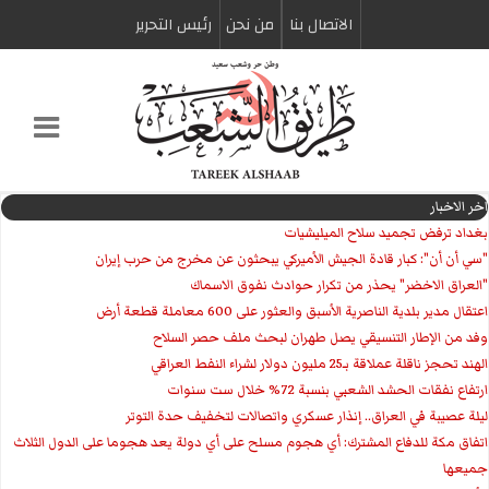
الاتصال بنا
من نحن
رئیس التحریر
اخر الاخبار
بغداد ترفض تجميد سلاح الميليشيات
"سي أن أن": كبار قادة الجيش الأميركي يبحثون عن مخرج من حرب إيران
"العراق الاخضر" يحذر من تكرار حوادث نفوق الاسماك
اعتقال مدير بلدية الناصرية الأسبق والعثور على 600 معاملة قطعة أرض
وفد من الإطار التنسيقي يصل طهران لبحث ملف حصر السلاح
الهند تحجز ناقلة عملاقة بـ25 مليون دولار لشراء النفط العراقي
ارتفاع نفقات الحشد الشعبي بنسبة 72% خلال ست سنوات
ليلة عصيبة في العراق.. إنذار عسكري واتصالات لتخفيف حدة التوتر
‏اتفاق مكة للدفاع المشترك: أي هجوم مسلح على أي دولة يعد هجوما على الدول الثلاث
جميعها