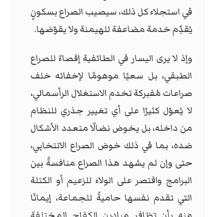
في استجلاء كل ذلك، سيصيب الصراع بسكونٍ
يُقدِّم خدمة مضاعفة للهيمنة ولا يقوّضها.
وإذ لا يرى اليسار في الطائفية إقصاءً للصراع
الطبقي، بل سعيًا موهومًا لإخفائه خلف
صراعات مُفبركة تخدم الاستغلال الرأسمالي،
لا يُعوّل كثيرًا على أي تغيير جذري للنظام
من داخله، بل يخوض نضالًا متعدد الأشكال
ضده، بما في ذلك خوض الصراع الانتخابي،
حتى وإن لم يشهد هذا الصراع منافسةً بين
البرامج واقتصر على الولاء للزعيم أو الكتلة
التي تقدم نفسها حاميةً للجماعة، إيمانًا
منه بأن تظافر ميادين الكفاح المختلفة