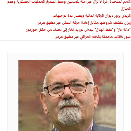
الأمم المتحدة: غزة لا تزال غير آمنة للمدنيين وسط استمرار العمليات العسكرية وهدم
المنازل
الزيدي يزور ديوان الرقابة المالية ويصدر عدة توجيهات
إيران تكشف شروطها مقابل إعادة حركة السفن عبر مضيق هرمز
"دانة غاز" و"نفط الهلال" تبدءان توريد الغاز إلى بغداد من حقل خورمور
عبور ناقلات محملة بالخام العراقي عبر مضيق هرمز