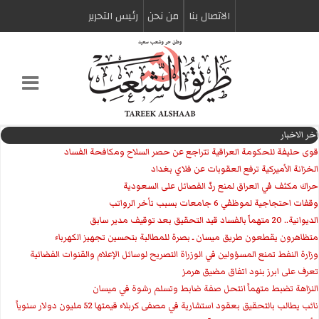
الاتصال بنا
من نحن
رئیس التحریر
اخر الاخبار
قوى حليفة للحكومة العراقية تتراجع عن حصر السلاح ومكافحة الفساد
الخزانة الأميركية ترفع العقوبات عن فلاي بغداد
حراك مكثف في العراق لمنع ردّ الفصائل على السعودية
وقفات احتجاجية لموظفي 6 جامعات بسبب تأخر الرواتب
الديوانية.. 20 متهماً بالفساد قيد التحقيق بعد توقيف مدير سابق
متظاهرون يقطعون طريق ميسان ـ بصرة للمطالبة بتحسين تجهيز الكهرباء
وزارة النفط تمنع المسؤولين في الوزراة التصريح لوسائل الإعلام والقنوات الفضائية
تعرف على ابرز بنود اتفاق مضيق هرمز
النزاهة تضبط متهماً انتحل صفة ضابط وتسلم رشوة في ميسان
نائب يطالب بالتحقيق بعقود استشارية في مصفى كربلاء قيمتها 52 مليون دولار سنوياً