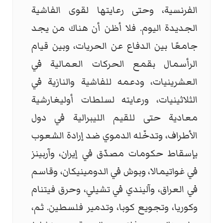
الفرنسية، وحتى رعايتها لقوى الفاشية
الجديدة اليوم. فلا أظن أن هناك من يجد
جامعًا بين الدفاع عن الحريات، وبين قيام
الرأسمال بقمع الحركات العمالية في
العشرينيات، ودعمه للفاشية والنازية في
الثلاثينيات، ورعايته لسلطات أوليغارشية
معادية حتى للقيم الليبرالية في دول
الأطراف، وتدخّله الدموي ضد إرادة الشعوب
بإسقاط حكومات مصدّق في إيران، وآربينز
في غواتيمالا، وبوش في الدومينيكان، وقاسم
في العراق، وآليندي في تشيلي، وحرق فيتنام
وكوريا، وتجويع كوبا، وتدمير فلسطين. ثم،