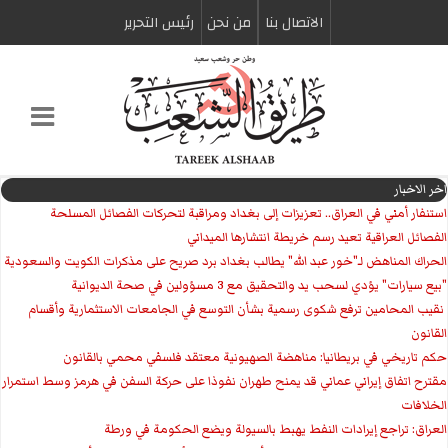
الاتصال بنا
من نحن
رئیس التحریر
اخر الاخبار
استنفار أمني في العراق.. تعزيزات إلى بغداد ومراقبة لتحركات الفصائل المسلحة
الفصائل العراقية تعيد رسم خريطة انتشارها الميداني
الحراك المناهض لـ"خور عبد الله" يطالب بغداد برد صريح على مذكرات الكويت والسعودية
"بيع سيارات" يؤدي لسحب يد والتحقيق مع 3 مسؤولين في صحة الديوانية
‏ نقيب المحامين ترفع شكوى رسمية بشأن التوسع في الجامعات الاستثمارية وأقسام
القانون
حكم تاريخي في بريطانيا: مناهضة الصهيونية معتقد فلسفي محمي بالقانون
مقترح اتفاق إيراني عماني قد يمنح طهران نفوذا على حركة السفن في هرمز وسط استمرار
الخلافات
العراق: تراجع إيرادات النفط يهبط بالسيولة ويضع الحكومة في ورطة