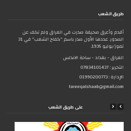
طریق الشعب
أقدم وأعرق صحيفة صدرت في العراق ولم تكف عن
الصدور. عددها الأول صدر باسم "كفاح الشعب" في 31
تموز/يوليو 1935.
العراق - بغداد - ساحة الاندلس
التحریر :
07834101437
الإدارة :
01990200773
tareeqalshaab@gmail.com
علی طریق الشعب