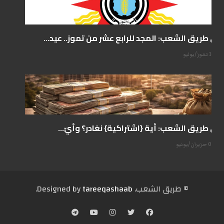
على طريق الشعب: المجد للرابع عشر من تموز.. عيد...
14 تموز/يوليو
على طريق الشعب: أية {اشتراكية} نغادر؟ وأيّ...
07 حزيران/يونيو
© طریق الشعب. Designed by
tareeqashaab
.