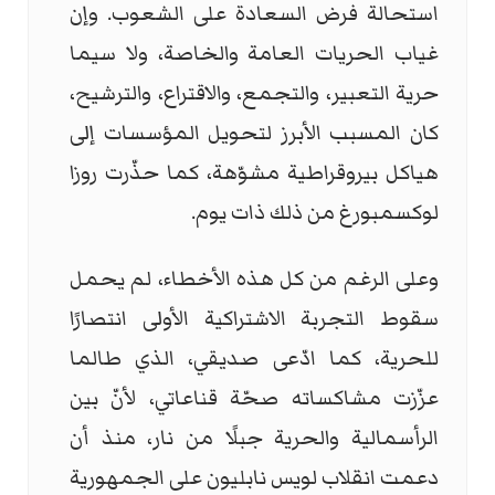
استحالة فرض السعادة على الشعوب. وإن
غياب الحريات العامة والخاصة، ولا سيما
حرية التعبير، والتجمع، والاقتراع، والترشيح،
كان المسبب الأبرز لتحويل المؤسسات إلى
هياكل بيروقراطية مشوّهة، كما حذّرت روزا
لوكسمبورغ من ذلك ذات يوم.
وعلى الرغم من كل هذه الأخطاء، لم يحمل
سقوط التجربة الاشتراكية الأولى انتصارًا
للحرية، كما ادّعى صديقي، الذي طالما
عزّزت مشاكساته صحّة قناعاتي، لأنّ بين
الرأسمالية والحرية جبلًا من نار، منذ أن
دعمت انقلاب لويس نابليون على الجمهورية