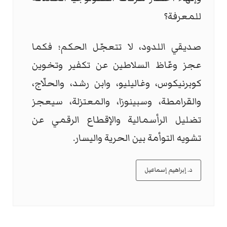
للمعرفة؟
صديقي اللدود، لا تتعجّل الحكم؛ فكما
عجز وعّاظ السلاطين عن تكفير وتخوين
كوبرنيكوس، وغاليليو، وابن رشد، والحلّاج،
والقرامطة، وسبينوزا، والمعتزلة، سيعجز
تضليل الرأسمالية والإقطاع الرقمي عن
تشويه التوأمة بين الحرية واليسار.
د. إبراهيم إسماعيل