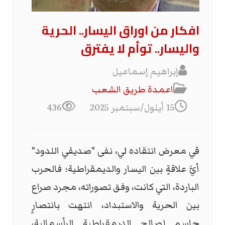
افكار من اوراق اليسار.. الحرية
واليسار.. توأم لا يفترق
إبراهيم إسماعيل
اعمدة طريق الشعب
15 أيلول/سبتمبر 2025
436
في معرض انتقاده لي، نفى "صديقي اللدود"
أيَّ علاقةٍ بين اليسار والديمقراطية؛ فالحرب
الباردة، التي كانت، وفق تصوراته، مجرد صراع
بين الحرية والاستبداد، انتهت بانتصارٍ
حاسمٍ لصالح الديمقراطية الرأسمالية،