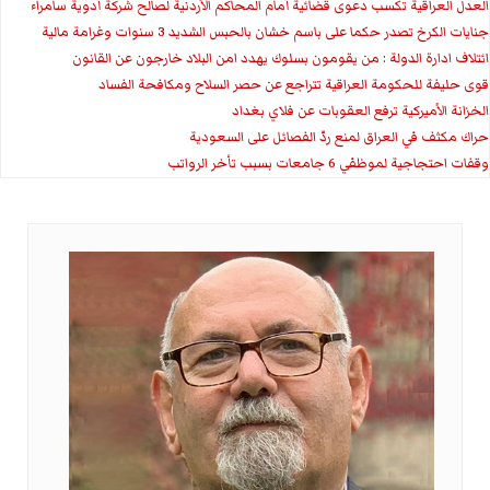
العدل العراقية تكسب دعوى قضائية أمام المحاكم الأردنية لصالح شركة أدوية سامراء
جنايات الكرخ تصدر حكما على باسم خشان بالحبس الشديد 3 سنوات وغرامة مالية
ائتلاف ادارة الدولة : من يقومون بسلوك يهدد امن البلاد خارجون عن القانون
قوى حليفة للحكومة العراقية تتراجع عن حصر السلاح ومكافحة الفساد
الخزانة الأميركية ترفع العقوبات عن فلاي بغداد
حراك مكثف في العراق لمنع ردّ الفصائل على السعودية
وقفات احتجاجية لموظفي 6 جامعات بسبب تأخر الرواتب