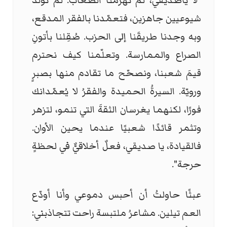
"لا ياصديقي، لم تهزمْنا الصعاب. لم نولد
شيوعيين جاهزين، فتعمّدنا بالفقر المدقع،
وبه وجدنا طريقَنا إلى الحزب. صُقِلنا بأتونِ
الصراع والممارسة. وتعلّمنا كيف نحترم
قيمَ شعبنا، ونصحّح ما تقادم منها بصبرٍ
ورويّة. السيرةُ الحميدة والفقرُ لا يُعمّدانك
فورًا، لكنهما يغرسان الثقةَ التي تنمو، لتزهر
وتثمر قائدًا شعبيًا عندما يحين الأوان.
فالقيادة، يا صديقي، فعلٌ أخلاقيٌّ في لحظةٍ
حرجة".
عبثًا حاولتُ أن أحبس دموعي وأنا أودّع
العم تيلين. مشاعرُ ملتبسة راحت تتجاذبني: