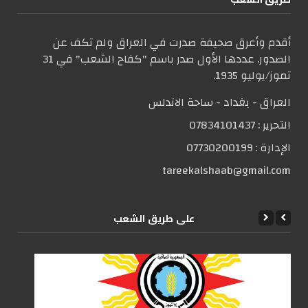
أقدم وأعرق صحيفة صدرت في العراق ولم تكف عن
الصدور. عددها الأول صدر باسم "كفاح الشعب" في 31
تموز/يوليو 1935.
العراق - بغداد - ساحة الاندلس
التحریر :
07834101437
الإدارة :
07730200199
tareekalshaab@gmail.com
علی طریق الشعب