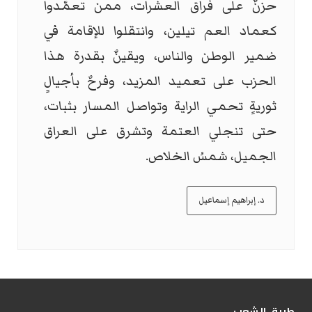
حزنٌ على فراق العشرات، ممن تعمّدوا
كعماد العم تيلين، وانتقلوا للإقامة في
ضمير الوطن والناس، ويقينٌ بقدرة هذا
الحزب على تعميد المزيد، وفرحٌ بأجيالٍ
ثوريةٍ تحمي الراية وتواصل المسار بثبات،
حتى تنجلي العتمة وتشرق على العراق
الجميل، شمسُ الخلاص.
د. إبراهيم إسماعيل
طریق الشعب