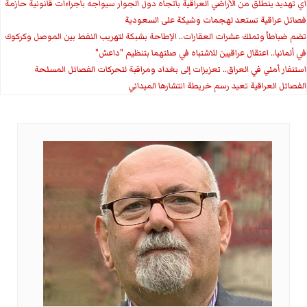
اي تهديد ينطلق من الأراضي العراقية باتجاه دول الجوار سيواجه باجراءات قانونية حازمة
فصائل عراقية تستعد لهجمات وشيكة على السعودية
تضم ضباطاً وتملك عشرات العقارات.. الإطاحة بشبكة لتهريب النفط بين الموصل وكركوك
في ألمانيا.. اعتقال عراقيين للاشتباه في صلتهما بتنظيم "داعش"
استنفار أمني في العراق.. تعزيزات إلى بغداد ومراقبة لتحركات الفصائل المسلحة
الفصائل العراقية تعيد رسم خريطة انتشارها الميداني