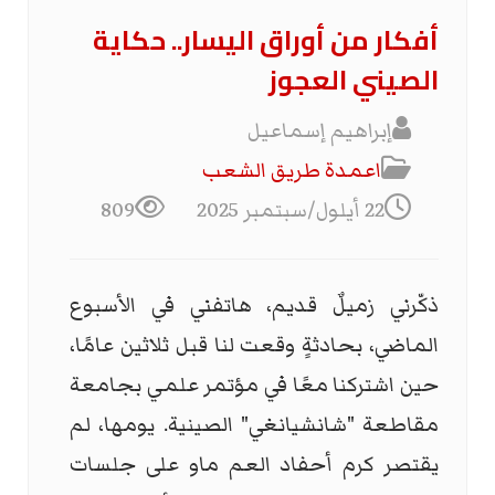
أفكار من أوراق اليسار.. حكاية
الصيني العجوز
إبراهيم إسماعيل
اعمدة طريق الشعب
22 أيلول/سبتمبر 2025
809
ذكّرني زميلٌ قديم، هاتفني في الأسبوع
الماضي، بحادثةٍ وقعت لنا قبل ثلاثين عامًا،
حين اشتركنا معًا في مؤتمر علمي بجامعة
مقاطعة "شانشيانغي" الصينية. يومها، لم
يقتصر كرم أحفاد العم ماو على جلسات