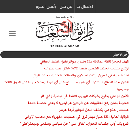
الاتصال بنا
من نحن
رئیس التحریر
اخر الاخبار
الهند تحجز ناقلة عملاقة بـ25 مليون دولار لشراء النفط العراقي
ارتفاع نفقات الحشد الشعبي بنسبة 72% خلال ست سنوات
ليلة عصيبة في العراق.. إنذار عسكري واتصالات لتخفيف حدة التوتر
‏اتفاق مكة للدفاع المشترك: أي هجوم مسلح على أي دولة يعد هجوما على الدول الثلاث
جميعها
الأمن الوطني يطيح بشبكات لتهريب النفط في البصرة وذي قار
الخزانة بشان رفع العقوبات عن شركتين عراقيتين: لا يعني حصانة دائمة
مستشار حكومي يكشف الحل لتجاوز أزمة هرمز
الرقابة المالية: 131 مليار دينار فرق في حسابات الكهرباء مع الجانب الإيراني
فنزويلا.. أولى جلسات الحوار.. اتفاق على "حل سياسي وسلمي وديمقراطي"