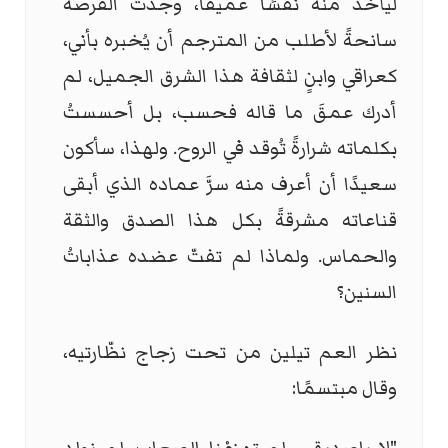
ليأخذ منه نفسًا عميقًا، وجدتُ الفرصة
سانحةً لأطلب من المترجم أن يُخبره بأني،
كعراقي وابنٍ لثقافة هذا الشرق الجميل، لم
أدرك عمقَ ما قاله فحسب، بل أحسستُ
بكلماته شرارةً تُوقد في الروح. ولهذا، سأكون
سعيدًا أن أعرف منه سرَّ عماده الذي أبقى
قناعاته مشرقةً بكل هذا الصدق والثقة
والحماس. ولماذا لم تفتّ عضده عذاباتُ
السنين؟
نظر العم تيلين من تحت زجاج نظّارتيه،
وقال مبتسمًا: