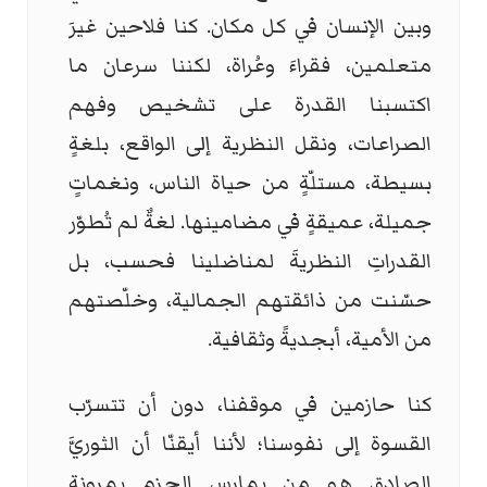
وبين الإنسان في كل مكان. كنا فلاحين غيرَ
متعلمين، فقراءَ وعُراة، لكننا سرعان ما
اكتسبنا القدرة على تشخيص وفهم
الصراعات، ونقل النظرية إلى الواقع، بلغةٍ
بسيطة، مستلّةٍ من حياة الناس، ونغماتٍ
جميلة، عميقةٍ في مضامينها. لغةٌ لم تُطوّر
القدراتِ النظريةَ لمناضلينا فحسب، بل
حسّنت من ذائقتهم الجمالية، وخلّصتهم
من الأمية، أبجديةً وثقافية.
كنا حازمين في موقفنا، دون أن تتسرّب
القسوة إلى نفوسنا؛ لأننا أيقنّا أن الثوريَّ
الصادق هو من يمارس الحزم بمرونةٍ