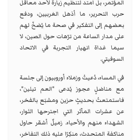
المؤتمر، بل امتد لتنظيم زيارة لأحد معاقل
حرب التحرير، ما أذهل الغربيين، ودفع
بعضهم إلى التفكير في صحة ما يُضخّ لهم
على مدار الساعة من ترّهات حول الصين، لا
سيما غداة انهيار التجربة في الاتحاد
السوفيتي.
في المساء، دُعيتُ وزملاء أوروبيون إلى جلسة
مع مناضلٍ عجوز يُدعى "العم تيلين"،
فاستمتعتُ بحديثٍ حزين ومشبَع بالفخر،
عن عشرات المآثر التي اجترحها الثوار،
الشهداء منهم والأحياء. زميلٌ أشقر حاول
مناكفة المتحدث، منكِرًا عليه ذلك التفاخر،