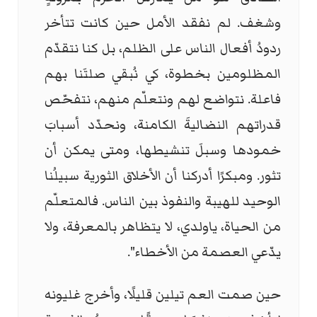
وشغف. لم نفقد الأمل حين كانت تتأخر
ردودُ أفعال الناس على الظلم، بل كنا نتقدّم
المظلومين بخطوة، كي نُبقي صلتَنا بهم
فاعلة. نتواضع لهم ونتعلّم منهم، نتفحّص
قدراتهم النضاليةَ الكامنة، ونحدّد أسبابَ
خمودها وسبلَ تنشيطها، ومتى يمكن أن
تثور. ومبكرًا أدركنا أن الأخلاق الثورية سبيلُنا
الوحيد للهيبة والنفوذ بين الناس. فالمتعلّم
من الحياة، ياولدي، لا يتظاهر بالمعرفة، ولا
يدّعي العصمة من الأخطاء".
حين صمت العم تيلين قليلًا، وأخرج غليونه