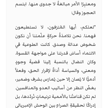
ومعتبِرًا الأمر مبالغةً لا جدوى منها. ابتسم
العجوز وقال:
"لعلكم، أيها المُترَفون، لا تستطيعون
فهمنا. نحن تلامذةُ حركةٍ علّمتنا أن نكون
شخوصَ عدالة وصدق. كانت الطوعية في
الانتماء أساسَ قدرتنا على مواجهة القسوة.
وكان النضال بالنسبة إلينا قضيةَ وجودٍ
ومعنى، والسياسة أداةً لإقرار الحق، وفعلاً
آدميًّا لا يُصان إلا حين يُمارَس بشرف وضمير،
بغضّ النظر عن أساليب العدو والمنافسين.
لم تكن قناعتُنا بالأممية ترنيماتٍ نُردّدها، بل
إدراكًا لحقيقةِ الصراع بين الوحش الإمبريالي