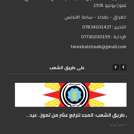
تموز/يوليو 1935.
العراق - بغداد - ساحة الاندلس
التحریر :
07834101437
الإدارة :
07730200199
tareekalshaab@gmail.com
علی طریق الشعب
على طريق الشعب: المجد للرابع عشر من تموز.. عيد...
14 تموز/يوليو