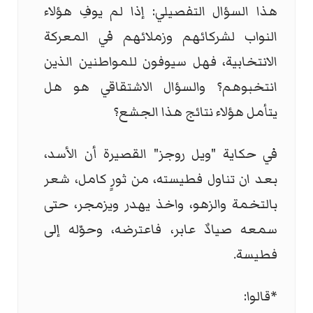
هذا السؤال التفصيلي: إذا لم يوفِ هؤلاء
النواب لشركائهم وزملائهم في المعركة
الانتخابية، فهل سيوفون للمواطنين الذين
انتخبوهم؟ والسؤال الاشتقاقي هو هل
يتأمل هؤلاء نتائج هذا الجشع؟
في حكاية "ويل روجز" القصيرة أن الأسد،
بعد ان تناول فطيسته، من ثورٍ كامل، شعر
بالتخمة والزهو، واخذ يهدر ويزمجر، حتى
سمعه صيادٌ عابر، فاعترضه، وحوّله إلى
فطيسة.
*قالوا: