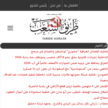
الاتصال بنا
من نحن
رئیس التحریر
اخر الاخبار
تفكيك الفصائل العراقية "محوري" لواشنطن والصدام غير مرجح
الداخلية: إجراءات قانونية بحق نحو 8 آلاف منتسب وموظف منذ بداية 2026
العراق يحافظ على ترتيبه ضمن الجوازات الأضعف عالمياً في آب 2026
الكعبي يحذر من "الدبلوماسية" مع السعودية: لن يكون الرد إلا عسكريا
العبودي: تفكيك شبكة بحوزتها طائرات مسيرة كانت تخطط لتنفيذ هجمات ضد أهداف
معينة
القبض على 6 متهمين بقضية تزوير قطع الأراضي في بلدية الناصرية
اعتقال محمد الهجف المقرب من أبو مازن على خلفية استحواذه على أموال العقود
بصلاح الدين
مصادر : بارزاني نقل رسائل بين الزيدي والشرع... ومهد لزيارة دمشق