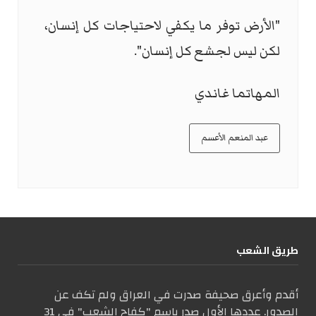
"الأرض توفر ما يكفي لاحتياجات كل إنسان،
لكن ليس لجشع كل إنسان".
المهاتما غاندي
عبد المنعم الأعسم
طریق الشعب
أقدم وأعرق صحيفة صدرت في العراق ولم تكف عن
الصدور. عددها الأول صدر باسم "كفاح الشعب" في 31