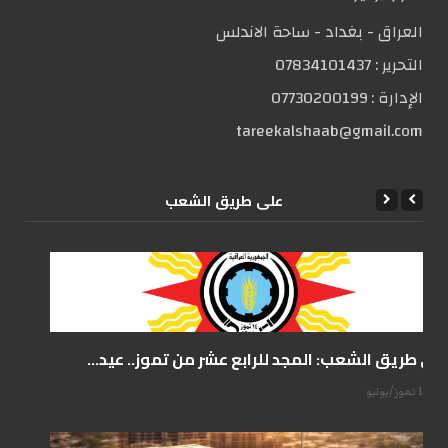
العراق - بغداد - ساحة الاندلس
التحریر :
07834101437
الإدارة :
07730200199
tareekalshaab@gmail.com
علی طریق الشعب
على طريق الشعب: المجد للرابع عشر من تموز.. عيد...
14 تموز/يوليو