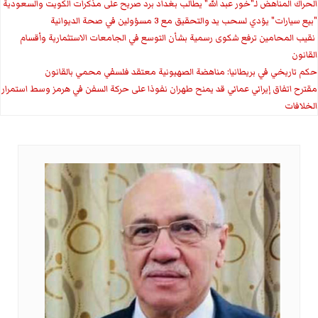
الحراك المناهض لـ"خور عبد الله" يطالب بغداد برد صريح على مذكرات الكويت والسعودية
"بيع سيارات" يؤدي لسحب يد والتحقيق مع 3 مسؤولين في صحة الديوانية
‏ نقيب المحامين ترفع شكوى رسمية بشأن التوسع في الجامعات الاستثمارية وأقسام
القانون
حكم تاريخي في بريطانيا: مناهضة الصهيونية معتقد فلسفي محمي بالقانون
مقترح اتفاق إيراني عماني قد يمنح طهران نفوذا على حركة السفن في هرمز وسط استمرار
الخلافات