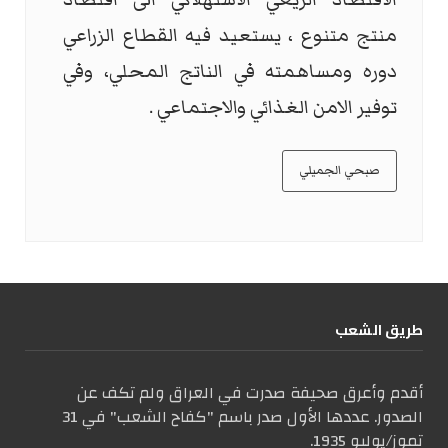
منتج متنوع ، يستعيد فيه القطاع الزراعي
دوره ومساهمته في الناتج المحلي، وفي
توفير الامن الغذائي والاجتماعي .
صبحي الجميلي
طریق الشعب
أقدم وأعرق صحيفة صدرت في العراق ولم تكف عن
الصدور. عددها الأول صدر باسم "كفاح الشعب" في 31
تموز/يوليو 1935.