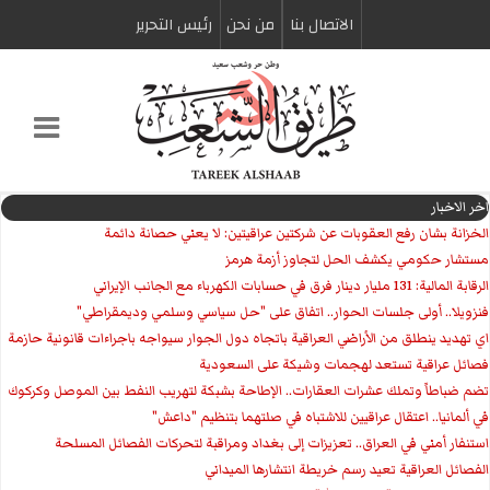
الاتصال بنا
من نحن
رئیس التحریر
اخر الاخبار
الخزانة بشان رفع العقوبات عن شركتين عراقيتين: لا يعني حصانة دائمة
مستشار حكومي يكشف الحل لتجاوز أزمة هرمز
الرقابة المالية: 131 مليار دينار فرق في حسابات الكهرباء مع الجانب الإيراني
فنزويلا.. أولى جلسات الحوار.. اتفاق على "حل سياسي وسلمي وديمقراطي"
اي تهديد ينطلق من الأراضي العراقية باتجاه دول الجوار سيواجه باجراءات قانونية حازمة
فصائل عراقية تستعد لهجمات وشيكة على السعودية
تضم ضباطاً وتملك عشرات العقارات.. الإطاحة بشبكة لتهريب النفط بين الموصل وكركوك
في ألمانيا.. اعتقال عراقيين للاشتباه في صلتهما بتنظيم "داعش"
استنفار أمني في العراق.. تعزيزات إلى بغداد ومراقبة لتحركات الفصائل المسلحة
الفصائل العراقية تعيد رسم خريطة انتشارها الميداني