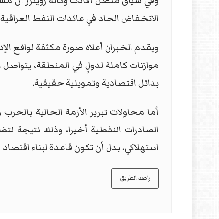
وفي سياق متصل أفادت وكالة رويترز أن م
الانخفاض الحاد في عائدات النفط العراقية، 
ويقدم الخبران أعلاه صورة مكثفة لواقع الإد
موازنات كاملة لدولٍ في المنطقة، يتواصل ا
بدائل اقتصادية وتمويلية حقيقية.
أما محاولات تبرير الأزمة الحالية بالحر
الصادرات النفطية أخيرا، وذلك نتيجة لتضخم
استهلاكي، بدل أن تكون قاعدة لبناء اقتصاد 
راصد الطريق