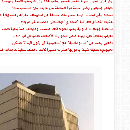
إيكو عراق: أموال صولة الفجر تتجاوز رواتب عدة وزارات ومنها النفط والهجرة
نتنياهو: إسرائيل ترفض خطة غزة المؤلفة من 15 بنداً ولن تنسحب منها
الحشد ينفي امتلاك رئيسه معلومات مسبقة عن استهداف مقراته وعدم إبلاغ 
تفكيك الفصائل العراقية "محوري" لواشنطن والصدام غير مرجح
الداخلية: إجراءات قانونية بحق نحو 8 آلاف منتسب وموظف منذ بداية 2026
العراق يحافظ على ترتيبه ضمن الجوازات الأضعف عالمياً في آب 2026
الكعبي يحذر من "الدبلوماسية" مع السعودية: لن يكون الرد إلا عسكريا
العبودي: تفكيك شبكة بحوزتها طائرات مسيرة كانت تخطط لتنفيذ هجمات ضد