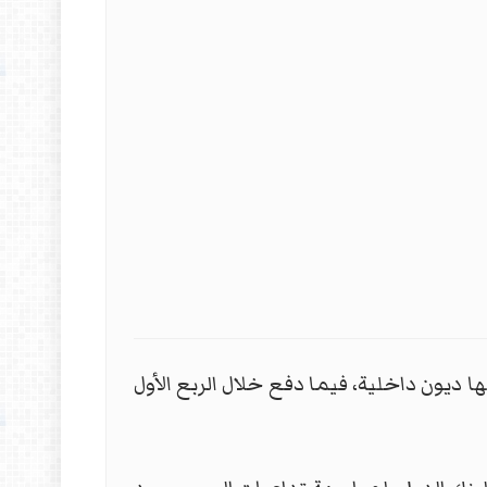
تريليون دينار كفوائد ديون، معظمها ديون داخلية، فيما دفع خلال الربع الأول