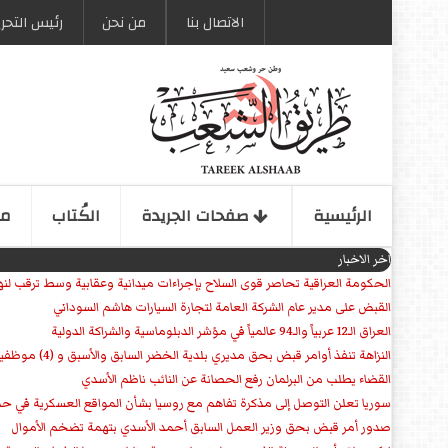
الاتصال بنا
من نحن
رئیس التحری
الرئیسیة
صفحات الجریدة
الكُتاب
مو
اخر الاخبار
الحكومة العراقية تحاصر قوى السلاح بإجراءات ميدانية وعقابية وسط ترقب لنها
القبض على مدير عام الشركة العامة لتجارة السيارات هاشم السوداني
العراق الـ12 عربياً والـ94 عالمياً في مؤشر الدبلوماسية والشراكة الدولية
النزاهة تنفذ أوامر قبض بحق مديري بلدية الخضر السابق والأسبق و (4) موظفين
القضاء يطلب من البرلمان رفع الحصانة عن النائب ناظم الأسدي
سوريا تعلن التوصل إلى مذكرة تفاهم مع روسيا بشأن المواقع العسكرية في
صدور أمر قبض بحق وزير العمل السابق أحمد الأسدي بتهمة تضخم الأموال