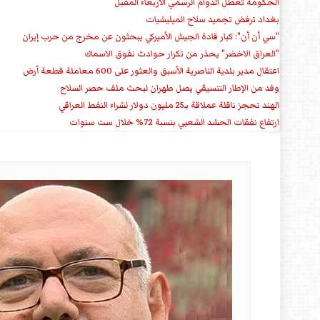
الحكومة تعطل الدوام الرسمي الأربعاء المقبل
بغداد ترفض تجميد سلاح الميليشيات
"سي أن أن": كبار قادة الجيش الأميركي يبحثون عن مخرج من حرب إيران
"العراق الاخضر" يحذر من تكرار حوادث نفوق الاسماك
اعتقال مدير بلدية الناصرية الأسبق والعثور على 600 معاملة قطعة أرض
وفد من الإطار التنسيقي يصل طهران لبحث ملف حصر السلاح
الهند تحجز ناقلة عملاقة بـ25 مليون دولار لشراء النفط العراقي
ارتفاع نفقات الحشد الشعبي بنسبة 72% خلال ست سنوات