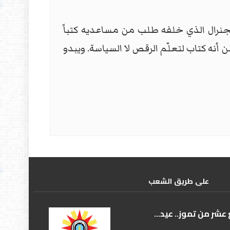
لجنرال الذي خلفه طلب من مساعديه كتباً
أنه كتاب لتعلّم الرقص لا السياسة. ويبدو
علی طریق الشعب
عشر من تموز.. عيد...