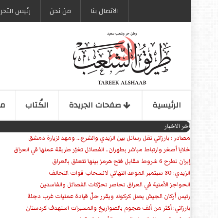
الاتصال بنا
من نحن
رئیس التحری
الرئیسیة
صفحات الجریدة
الكُتاب
مو
اخر الاخبار
مصادر : بارزاني نقل رسائل بين الزيدي والشرع... ومهد لزيارة دمشق
خلايا أصغر وارتباط مباشر بطهران.. الفصائل تغيّر طريقة عملها في العراق
إيران تطرح 6 شروط مقابل فتح هرمز بينها تتعلق بالعراق
الزيدي: 30 سبتمبر الموعد النهائي لانسحاب قوات التحالف
الحواجز الأمنية في العراق تحاصر تحرّكات الفصائل والفاسدين
رئيس أركان الجيش يصل كركوك ويقرر حلّ قيادة عمليات غرب دجلة
بارزاني: أكثر من ألف هجوم بالصواريخ والمسيرات استهدف كردستان