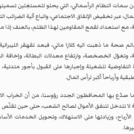
 سمات النظام الرأسمالي، التي يحلو للمستغِلين تسميته
، عبر تخفيض الإنفاق الاجتماعي، واتباع آلية الضرائب التن
ة، مع استعداد لقمع المقاومين لهذا الظلم، بالعنف إذا ما 
لم صحة ما ذهبت اليه كلارا ماتي، فبعد تقهقر الليبرالي
ية، وتغوّل الخصخصة، وارتفاع معدلات البطالة، وإخافة ا
التفاوضية للشغيلة وإجبارها على القبول بأجور متدنية،
بقية وأرباحاً أكبر لرأس المال.
ا صدّع بها المحافظون الجدد رؤوسنا، من أن الخراب الاق
لة لا تتدخل لتنفق الأموال لصالح الشعب، حتى حين تقلّص ا
الأرباح، وزيادتها على الاستهلاك، وتحويل الخدمات الأسا
رها.