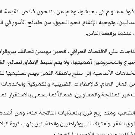
 قوة عملهم كي يعيشوا، وهم من ينتجون فائض القيمة الذي 
أسماليين، وتوجيه الإنفاق نحو السوق، من طبائع الأمور في 
، عندما يرفضه الناس.
نتاجات على الاقتصاد العراقي، فحين يهيمن تحالف بيروقر
اع والمحرومين أهميتها، ولا يتم ضبط الإنفاق لصالح الشع
مات الأساسية إلى سلع باهظة الثمن ويتم تسليمها لش
المال العام، كالإعفاءات الضريبية والكمركية والخدمات ال
غير المنتجة والمقاولين، ضماناً لما يسمى بالاستقرار الما
لشعب ومنذ ربع قرن بالعذابات الناتجة عنه، ومن أشده
 الفقر، واعتراف البيروقراطيين والطفيلين بنهب ثروة البل
فائلين وبدت من الكوميديا السوداء.