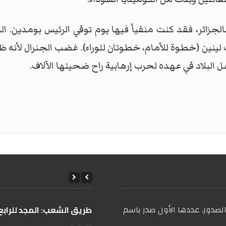
لجزائر، فقد كنت منفياً فيها يوم توفي الرئيس بومدين. ا
ينين (خطوة للأمام، خطوتان للوراء). غضب الجنرال لأنه ظن 
 البلاد في عهده لحرب إرهابية راح ضحيتها الآلاف.
صدور. عددها الأول صدر باسم
على طريق الشعب: المجد للرابع 