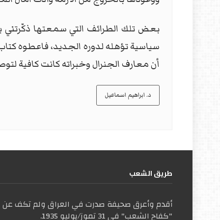
بعض تلك الطرائف التي سمعتها ذكّرتني با
سياسية تؤهله لدوره الجديد، فاعطوه كتاب ل
أن معارف الجنرال وخبراته كانت كافية لتوصل
د. ابراهيم اسماعيل
طریق الشعب
أقدم وأعرق صحيفة صدرت في العراق ولم تكف عن ال
"كفاح الشعب" في 31 تموز/يوليو 1935.