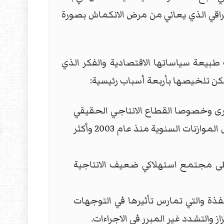
لعراقي الذي يعاني من مرض الانكماش بصورة
بيعة سياساتها الاقتصادية والفكر الذي
كن تلخيصها بأربعة أسباب رئيسية:
خرى وخصوصا القطاع الانتاجي الحقيقي
في الزراعة والصناعة، وفي هذا المجال فان الايرادات النفطية تشكل أكثر من 94 في المئة من تمويل الموازنات السنوية منذ عام 2003 وأكثر
لى مجتمع استهلاكي ضعيف الانتاجية
ذة والتي تمارس تأثيرها في التوجهات
 والتشدد غير المبرر في الاجراءات.