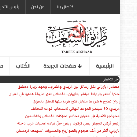
الاتصال بنا
من نحن
رئیس التحری
الرئیسیة
صفحات الجریدة
الكُتاب
مو
اخر الاخبار
مصادر : بارزاني نقل رسائل بين الزيدي والشرع... ومهد لزيارة دمشق
خلايا أصغر وارتباط مباشر بطهران.. الفصائل تغيّر طريقة عملها في العراق
إيران تطرح 6 شروط مقابل فتح هرمز بينها تتعلق بالعراق
الزيدي: 30 سبتمبر الموعد النهائي لانسحاب قوات التحالف
الحواجز الأمنية في العراق تحاصر تحرّكات الفصائل والفاسدين
رئيس أركان الجيش يصل كركوك ويقرر حلّ قيادة عمليات غرب دجلة
بارزاني: أكثر من ألف هجوم بالصواريخ والمسيرات استهدف كردستان