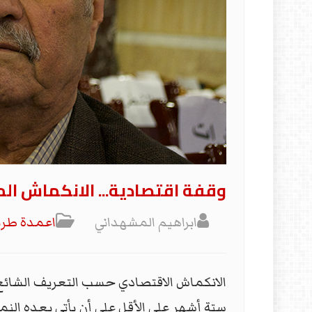
وقفة اقتصادية... الانكماش الم
ابراهيم المشهداني
اعمدة طر
الانكماش الاقتصادي حسب التعريف الشائع
ستة أشهر على الأقل على أن يأتي بعده النم