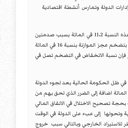
دارات الدولة وتمارس أنشطة اقتصادية
وفي تقرير لمعهد التمويل الدولي فإن العراق يمر بأسوأ نسبة انكماش منذ عام 2003 حيث بلغت هذه النسبة 11،2 في المائة بسبب صدمتين
أساسيتين الأولى انخفاض أسعار البترول والثانية جائحة كورونا، وقد وجدت ظاهرة الانكماش تعبيرها بتضخم عجز الموازنة بنسبة 16 في المائة
لي الاجمالي في عام2020، وحسب تقديراته فإذا وصل سعر البرميل من النفط 47 دولار فإن نسبة الانخفاض في التضخم تصل في
سياسة التقشف التي اتبعتها الحكومات العراقية منذ عام 2014 وتفاقمت في ظل الحكومة الحالية بعد لجوء الدولة
ع رواتب الموظفين والمتقاعدين بما اسمته ضريبة الدخل على اجمالي الراتب بنسبة 25 في المائة اضافة إلى الضرر الذي لحق بهم من
 بحجة تصحيح الاختلال في الانفاق المالي
 وتحولها إلى عبء على الدولة في الوقت
ي يحتاجها السوق العراقية بنسبة 32 في المائة مما اضطر للاستيراد الخارجي وبالتالي سبب خروج