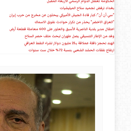
الحكومة تعطل الدوام الرسمي الأربعاء المقبل
بغداد ترفض تجميد سلاح الميليشيات
"سي أن أن": كبار قادة الجيش الأميركي يبحثون عن مخرج من حرب إيران
"العراق الاخضر" يحذر من تكرار حوادث نفوق الاسماك
اعتقال مدير بلدية الناصرية الأسبق والعثور على 600 معاملة قطعة أرض
وفد من الإطار التنسيقي يصل طهران لبحث ملف حصر السلاح
الهند تحجز ناقلة عملاقة بـ25 مليون دولار لشراء النفط العراقي
ارتفاع نفقات الحشد الشعبي بنسبة 72% خلال ست سنوات