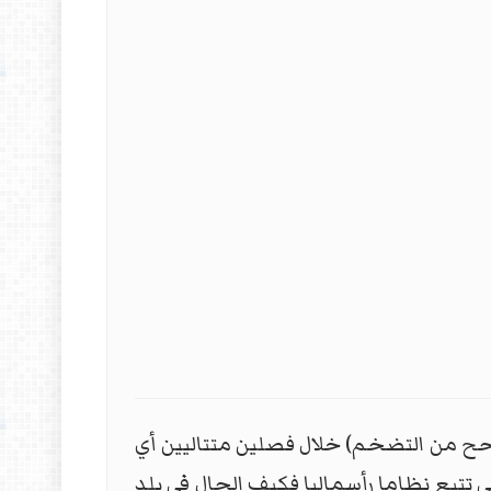
حح من التضخم) خلال فصلين متتاليين أي
ي تتبع نظاما رأسماليا فكيف الحال في بلد