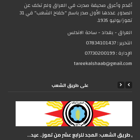
أقدم وأعرق صحيفة صدرت في العراق ولم تكف عن
الصدور. عددها الأول صدر باسم "كفاح الشعب" في 31
تموز/يوليو 1935.
العراق - بغداد - ساحة الاندلس
التحریر :
07834101437
الإدارة :
07730200199
tareekalshaab@gmail.com
علی طریق الشعب
على طريق الشعب: المجد للرابع عشر من تموز.. عيد...