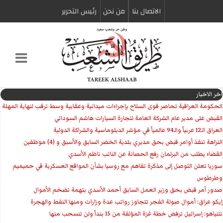
الاتصال بنا
من نحن
رئیس التحریر
اخر الاخبار
الحكومة العراقية تحاصر قوى السلاح بإجراءات ميدانية وعقابية وسط ترقب لنهاية المهلة
القبض على مدير عام الشركة العامة لتجارة السيارات هاشم السوداني
العراق الـ12 عربياً والـ94 عالمياً في مؤشر الدبلوماسية والشراكة الدولية
النزاهة تنفذ أوامر قبض بحق مديري بلدية الخضر السابق والأسبق و (4) موظفين
القضاء يطلب من البرلمان رفع الحصانة عن النائب ناظم الأسدي
سوريا تعلن التوصل إلى مذكرة تفاهم مع روسيا بشأن المواقع العسكرية في حميميم
وطرطوس
صدور أمر قبض بحق وزير العمل السابق أحمد الأسدي بتهمة تضخم الأموال
إيكو عراق: أموال صولة الفجر تتجاوز رواتب عدة وزارات ومنها النفط والهجرة
نتنياهو: إسرائيل ترفض خطة غزة المؤلفة من 15 بنداً ولن تنسحب منها