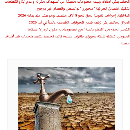
الحشد ينفي امتلاك رئيسه معلومات مسبقة عن استهداف مقراته وعدم إبلاغ القطعات
تفكيك الفصائل العراقية "محوري" لواشنطن والصدام غير مرجح
الداخلية: إجراءات قانونية بحق نحو 8 آلاف منتسب وموظف منذ بداية 2026
العراق يحافظ على ترتيبه ضمن الجوازات الأضعف عالمياً في آب 2026
الكعبي يحذر من "الدبلوماسية" مع السعودية: لن يكون الرد إلا عسكريا
العبودي: تفكيك شبكة بحوزتها طائرات مسيرة كانت تخطط لتنفيذ هجمات ضد أهداف
معينة