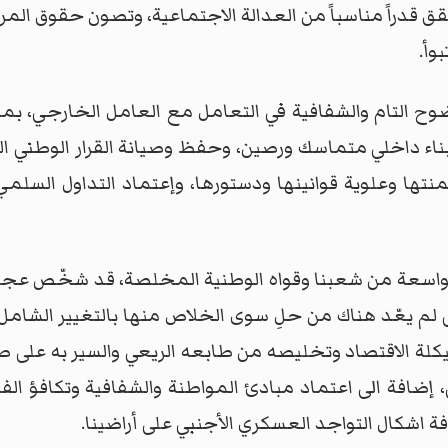
قدراً مناسباً من العدالة الاجتماعية، وتصون حقوق المرأة و
تبوأ.
وح التام والشفافية في التعامل مع العامل الخارجي، بما 
بناء داخلي متماسك ورصين، وحفظ وصيانة القرار الوطني ال
تها وعلوية قوانينها ودستورها، وإعتماد التداول السلمي 
 واسعة من شعبنا وقواه الوطنية المخلصة، قد شخّص ع
ى لم يعّد هناك من حلِ سوى الخلاص منها بالتغيير الشام
يكلة الاقتصاد وتخليصه من طابعه الريعي والسير به على طر
عي، إضافة الى اعتماد مبادئ المواطنة والشفافية وتكافؤ 
افة اشكال التواجد العسكري الأجنبي على أراضينا.