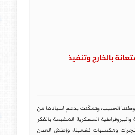
ريم الاستعانة بالخارج وتنفيذ
 وطننا الحبيب، وتمكّنت بدعم اسيادها من
والبيروقراطية العسكرية المشبعة بالفكر
مير ما حققته ثورة 14 تموز المجيدة من منجزات ومكتسبات لشعبنا، وإطلاق العنان