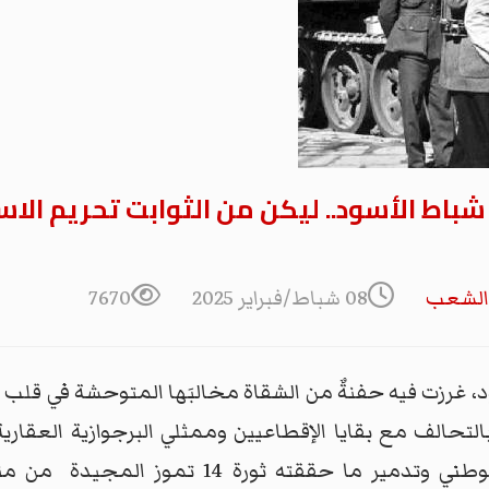
لى طريق الشعب: في ذكرى 8 شباط الأسود.. ليكن من الثوابت تح
الشعب
08 شباط/فبراير 2025
7670
د، غرزت فيه حفنةٌ من الشقاة مخالبَها المتوحشة في قلب
حالف مع بقايا الإقطاعيين وممثلي البرجوازية العقارية 
الرجعي والشوفيني، من إسقاط الحكم الوطني وتد