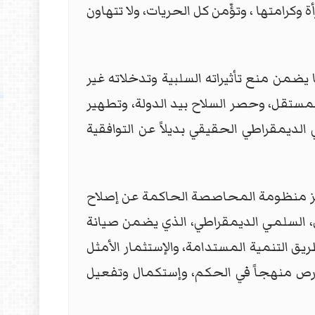
كرامتها ، وتؤّمن كل الحريات، ولا تتهاون
يضمن منع تأثيراته السلبية وتدخلاته غير
مستقل، وحصر السلاح بيد الدولة، وتطهير
الديمقراطي الحقيقي بديلاً عن التوافقية
جز منظومة المحاصصة الحاكمة عن إصلاح
ل، السلمي الديمقراطي، الذي يضمن صيانة
يق التنمية المستدامة، والإستثمار الأمثل
الفرص منهجاً في الحكم، وإستكمال وتفعيل