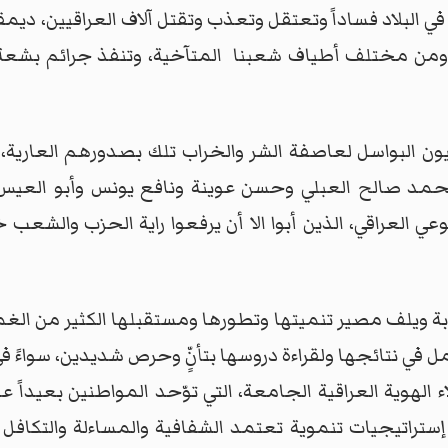
ي البلاد فساداً وتعتقل وتعذب وتقتل آلاف العراقيين، دي
ان ومن مختلف أطياف شعبنا المتآخية، وتنفذ جرائم بشعة،
عيون البواسل لعاصفة الشر والخراب تلك بصدورهم العارية،
مد صالح العبلي وحسن عوينة ونافع يونس وأبو العيس 
ي العراقي، الذين أبوا الا أن يرفعوا راية الحزب والشعب 
عوبة ويلف مصير تنميتها وتطورها ومستقبلها الكثير من ال
مل في نتائجها ولقراءة دروسها بتأنٍّ وحرص شديدين، سواءً ف
اء الهوية العراقية الجامعة، التي توّحد المواطنين بعيداً
راتيجيات تنموية تعتمد الشفافية والمساءلة والتكافل ال