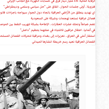
الرقابة المالية: 131 مليار دينار فرق في حسابات الكهرباء مع الجانب الإيراني
فنزويلا.. أولى جلسات الحوار.. اتفاق على "حل سياسي وسلمي وديمقراطي"
اي تهديد ينطلق من الأراضي العراقية باتجاه دول الجوار سيواجه باجراءات قانو
فصائل عراقية تستعد لهجمات وشيكة على السعودية
تضم ضباطاً وتملك عشرات العقارات.. الإطاحة بشبكة لتهريب النفط بين الموص
في ألمانيا.. اعتقال عراقيين للاشتباه في صلتهما بتنظيم "داعش"
استنفار أمني في العراق.. تعزيزات إلى بغداد ومراقبة لتحركات الفصائل المسلح
الفصائل العراقية تعيد رسم خريطة انتشارها الميداني