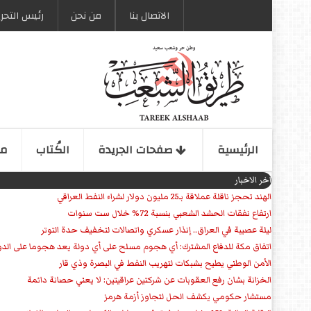
الاتصال بنا
من نحن
رئیس التحری
الرئیسیة
صفحات الجریدة
الكُتاب
مو
اخر الاخبار
الهند تحجز ناقلة عملاقة بـ25 مليون دولار لشراء النفط العراقي
ارتفاع نفقات الحشد الشعبي بنسبة 72% خلال ست سنوات
ليلة عصيبة في العراق.. إنذار عسكري واتصالات لتخفيف حدة التوتر
‏اتفاق مكة للدفاع المشترك: أي هجوم مسلح على أي دولة يعد هجوما على الدو
الأمن الوطني يطيح بشبكات لتهريب النفط في البصرة وذي قار
الخزانة بشان رفع العقوبات عن شركتين عراقيتين: لا يعني حصانة دائمة
مستشار حكومي يكشف الحل لتجاوز أزمة هرمز