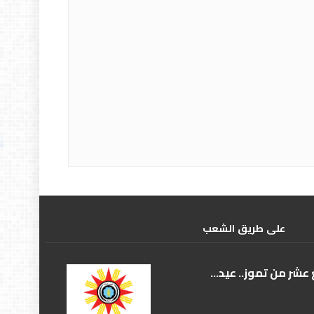
علی طریق الشعب
عشر من تموز.. عيد...