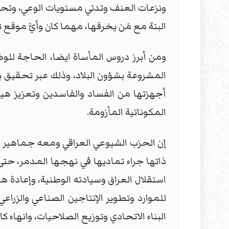
ونزعات العنف وتدني مستويات الوعي، وتحقق 
البتة مع مَن يخرقها، مهما كان وأيَّ موقع 
ومن أبرز دروس المأساة ايضا، الحاجة للوض
المشروعة بشؤون البلاد، وذلك عبر تحقيق 
أجهزتها من الفساد والفاسدين وتعزيز هيمن
المكوناتية المأزومة.
إن الحزب الشيوعي العراقي ومعه جماهير
ذاتها جراء تماديها في نهجها المدمر، حت
استقلال العراق وسيادته الوطنية، وإعادة ه
للموارد وتطوير الإنتاجين الصناعي والزرا
البناء الاتحادي وتوزيع الصلاحيات، وانهاء ك