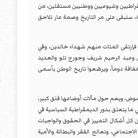
مقراطيين وشيوعيين ووطنيين مستقلين، من
 ستبقى على مر التاريخ وصمة عار تلاحق
 فإرتقى المئات منهم شهداء خالدين، وفي
وعبد الرحيم شريف وجورج تلو والعديد
خفاقة دوماً، ويرصّعوا تاريخ الوطن بأسمى
غموض، ويعم حول مآلات أوضاعها قلق كبير،
ي ما يتعلق بدور الديمقراطية السياسية في
 عن كل أشكال التمييز في الحقوق والواجبات
اجتماعي، وتعالج الفقر والبطالة والأمية