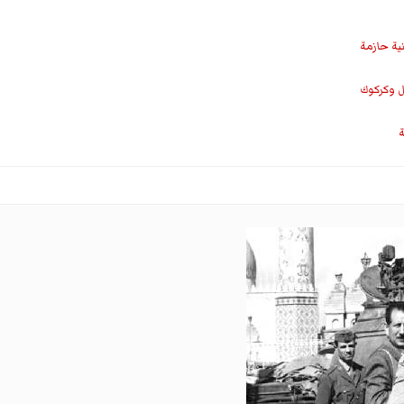
نية حازمة
ل وكركوك
ة