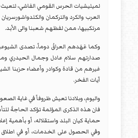
لميليشيات الحرس القومي الفاشي، لتعيث ف
العرب والكرد والتركمان والكلدواشورسري
مرتكبيها، ممن لفظهم شعبنا والى الأبد.
وكما عَهَدهم العراقُ دوماً، تصدى الشيو
صدارتهم سلام عادل وجمال الحيدري ومح
غيرهم من قادة وكوادر وأعضاء حزبنا الشيوع
آيات الفخر.
واليوم، وبلادنا تعيش ظروفاً في غاية الص
فان هذه الذكرى المؤلمة تؤكد الحاجةَ للتأ
حماية كيان البلد واستقلاله، أو بأهمية إعل
وفي الحصول على الخدمات، أو في اطلاق إست