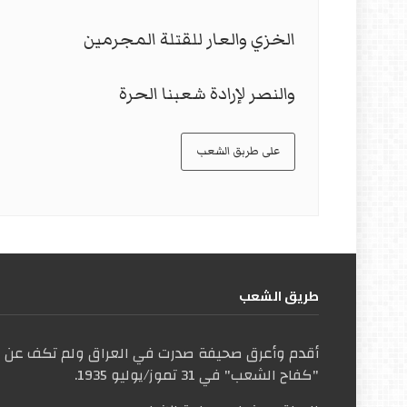
الخزي والعار للقتلة المجرمين
والنصر لإرادة شعبنا الحرة
على طربق الشعب
طریق الشعب
أقدم وأعرق صحيفة صدرت في العراق ولم تكف عن ال
"كفاح الشعب" في 31 تموز/يوليو 1935.