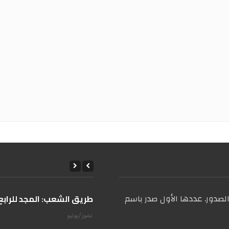
صدور. عددها الأول صدر باسم
على طريق الشعب: المجد للرابع 
14 تموز/يوليو