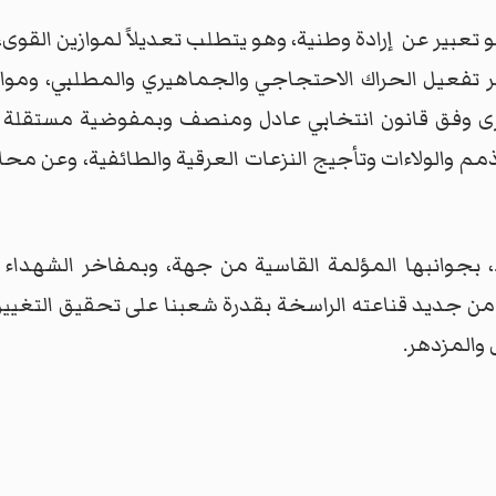
هو تعبير عن إرادة وطنية، وهو يتطلب تعديلاً لموازين الق
عبر تفعيل الحراك الاحتجاجي والجماهيري والمطلبي، وموا
تجرى وفق قانون انتخابي عادل ومنصف وبمفوضية مستقلة حق
ذمم والولاءات وتأجيج النزعات العرقية والطائفية، وعن محا
كر شعبنا وحزبنا مأساة 8 شباط، بجوانبها المؤلمة القاسية من جهة، وبمفا
من جديد قناعته الراسخة بقدرة شعبنا على تحقيق التغيير 
 والمزدهر.