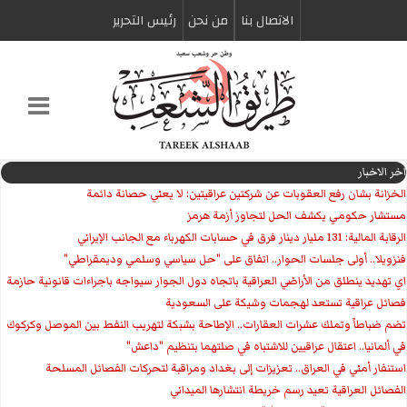
الاتصال بنا
من نحن
رئیس التحریر
اخر الاخبار
الخزانة بشان رفع العقوبات عن شركتين عراقيتين: لا يعني حصانة دائمة
مستشار حكومي يكشف الحل لتجاوز أزمة هرمز
الرقابة المالية: 131 مليار دينار فرق في حسابات الكهرباء مع الجانب الإيراني
فنزويلا.. أولى جلسات الحوار.. اتفاق على "حل سياسي وسلمي وديمقراطي"
اي تهديد ينطلق من الأراضي العراقية باتجاه دول الجوار سيواجه باجراءات قانونية حازمة
فصائل عراقية تستعد لهجمات وشيكة على السعودية
تضم ضباطاً وتملك عشرات العقارات.. الإطاحة بشبكة لتهريب النفط بين الموصل وكركوك
في ألمانيا.. اعتقال عراقيين للاشتباه في صلتهما بتنظيم "داعش"
استنفار أمني في العراق.. تعزيزات إلى بغداد ومراقبة لتحركات الفصائل المسلحة
الفصائل العراقية تعيد رسم خريطة انتشارها الميداني