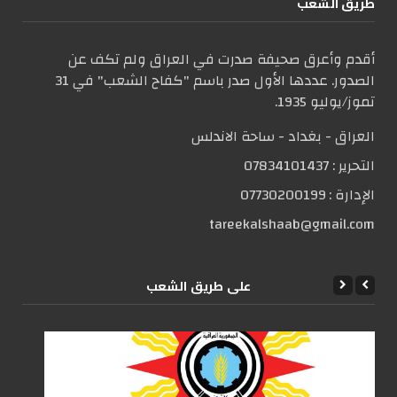
طریق الشعب
أقدم وأعرق صحيفة صدرت في العراق ولم تكف عن
الصدور. عددها الأول صدر باسم "كفاح الشعب" في 31
تموز/يوليو 1935.
العراق - بغداد - ساحة الاندلس
التحریر :
07834101437
الإدارة :
07730200199
tareekalshaab@gmail.com
علی طریق الشعب