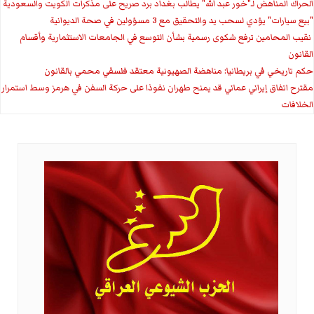
الحراك المناهض لـ"خور عبد الله" يطالب بغداد برد صريح على مذكرات الكويت والسعودية
"بيع سيارات" يؤدي لسحب يد والتحقيق مع 3 مسؤولين في صحة الديوانية
‏ نقيب المحامين ترفع شكوى رسمية بشأن التوسع في الجامعات الاستثمارية وأقسام
القانون
حكم تاريخي في بريطانيا: مناهضة الصهيونية معتقد فلسفي محمي بالقانون
مقترح اتفاق إيراني عماني قد يمنح طهران نفوذا على حركة السفن في هرمز وسط استمرار
الخلافات