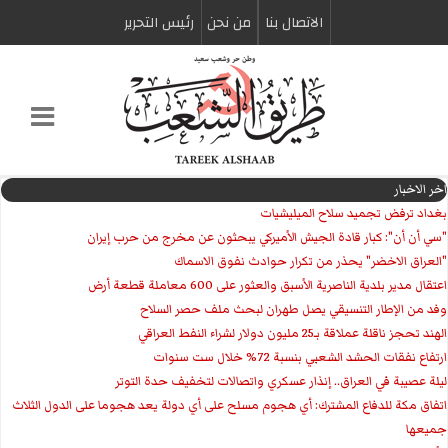
الاتصال بنا
من نحن
رئیس التحریر
اخر الاخبار
بغداد ترفض تجميد سلاح الميليشيات
"سي أن أن": كبار قادة الجيش الأميركي يبحثون عن مخرج من حرب إيران
"العراق الاخضر" يحذر من تكرار حوادث نفوق الاسماك
اعتقال مدير بلدية الناصرية الأسبق والعثور على 600 معاملة قطعة أرض
وفد من الإطار التنسيقي يصل طهران لبحث ملف حصر السلاح
الهند تحجز ناقلة عملاقة بـ25 مليون دولار لشراء النفط العراقي
ارتفاع نفقات الحشد الشعبي بنسبة 72% خلال ست سنوات
ليلة عصيبة في العراق.. إنذار عسكري واتصالات لتخفيف حدة التوتر
‏اتفاق مكة للدفاع المشترك: أي هجوم مسلح على أي دولة يعد هجوما على الدول الثلاث
جميعها