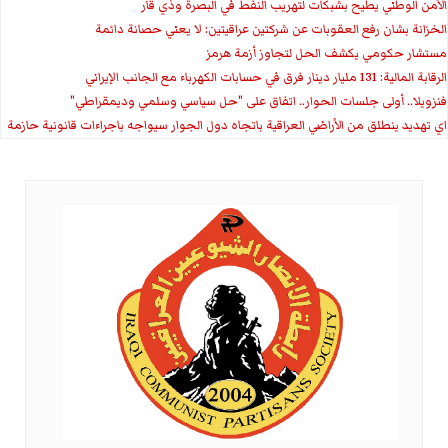
الأمن الوطني يطيح بشبكات لتهريب النفط في البصرة وذي قار
الخزانة بشان رفع العقوبات عن شركتين عراقيتين: لا يعني حصانة دائمة
مستشار حكومي يكشف الحل لتجاوز أزمة هرمز
الرقابة المالية: 131 مليار دينار فرق في حسابات الكهرباء مع الجانب الإيراني
فنزويلا.. أولى جلسات الحوار.. اتفاق على "حل سياسي وسلمي وديمقراطي"
اي تهديد ينطلق من الأراضي العراقية باتجاه دول الجوار سيواجه باجراءات قانونية حازمة