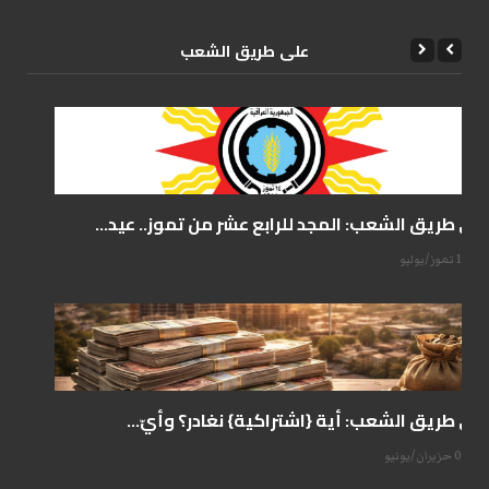
علی طریق الشعب
على طريق الشعب: المجد للرابع عشر من تموز.. عيد...
14 تموز/يوليو
على طريق الشعب: أية {اشتراكية} نغادر؟ وأيّ...
07 حزيران/يونيو