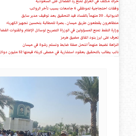
حراك مكثف في العراق لمنع ردّ الفصائل على السعودية
وقفات احتجاجية لموظفي 6 جامعات بسبب تأخر الرواتب
الديوانية.. 20 متهماً بالفساد قيد التحقيق بعد توقيف مدير سابق
متظاهرون يقطعون طريق ميسان ـ بصرة للمطالبة بتحسين تجهيز الكهرباء
وزارة النفط تمنع المسؤولين في الوزراة التصريح لوسائل الإعلام والقنوات الفضائ
تعرف على ابرز بنود اتفاق مضيق هرمز
النزاهة تضبط متهماً انتحل صفة ضابط وتسلم رشوة في ميسان
نائب يطالب بالتحقيق بعقود استشارية في مصفى كربلاء قيمتها 52 مليون دولار سنوياً