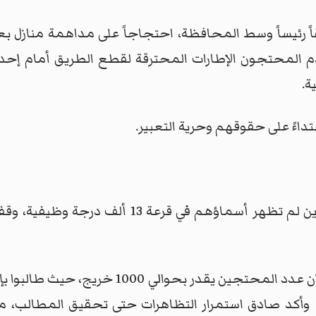
ً رئيساً وسط المحافظة، احتجاجاً على مداهمة منازل بع
 واستخدم المحتجون الإطارات المحترقة لقطع الطريق أمام إ
ة.
داءً على حقوقهم وحرية التعبير.
الى ذلك، نظم العشرات من الخريجين، الذين لم تظ
وقال وسام صادق، ممثل عن المتظاهرين، إن عدد ا
ة. وأكد صادق استمرار التظاهرات حتى تحقيق المطالب، مش