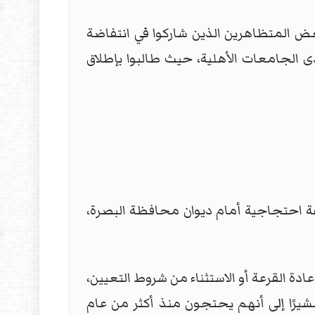
ض المتظاهرين الذين شاركوا في انتفاضة
حدى الجامعات الأهلية، حيث طالبوا بإطلاق
هر أسماؤهم في قرعة 13 ألف درجة وظيفية، وقفة احتجاجية أمام ديوان محافظة البصرة،
لمحتجين يقدر بحوالي 1000 خريج، حيث طالبوا بإعادة القرعة أو الاستثناء من شروط التعيين،
يرًا إلى أنهم يحتجون منذ أكثر من عام