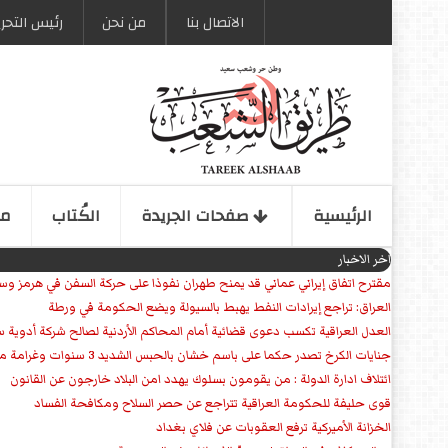
الاتصال بنا
من نحن
رئیس التحری
الرئیسیة
صفحات الجریدة
الكُتاب
مو
اخر الاخبار
مقترح اتفاق إيراني عماني قد يمنح طهران نفوذا على حركة السفن في هرمز وس
العراق: تراجع إيرادات النفط يهبط بالسيولة ويضع الحكومة في ورطة
العدل العراقية تكسب دعوى قضائية أمام المحاكم الأردنية لصالح شركة أدوية س
جنايات الكرخ تصدر حكما على باسم خشان بالحبس الشديد 3 سنوات وغرامة مالية
ائتلاف ادارة الدولة : من يقومون بسلوك يهدد امن البلاد خارجون عن القانون
قوى حليفة للحكومة العراقية تتراجع عن حصر السلاح ومكافحة الفساد
الخزانة الأميركية ترفع العقوبات عن فلاي بغداد