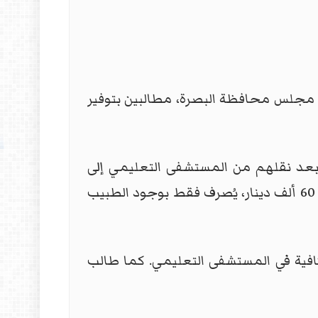
م مجلس محافظة البصرة، مطالبين بتوفير
 بعد نقلهم من المستشفى التعليمي إلى
المستشفى الجمهوري. وأشار إلى أن علاج المناعة، الذي يتوفر بالصيدليات الخارجية بأسعار تصل إلى 60 ألف دينار، يُصرف فقط بوجود الطبيب
كافية في المستشفى التعليمي. كما طالب