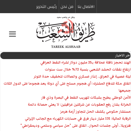
الاتصال بنا
من نحن
رئیس التحریر
اخر الاخبار
الهند تحجز ناقلة عملاقة بـ25 مليون دولار لشراء النفط العراقي
ارتفاع نفقات الحشد الشعبي بنسبة 72% خلال ست سنوات
ليلة عصيبة في العراق.. إنذار عسكري واتصالات لتخفيف حدة التوتر
‏اتفاق مكة للدفاع المشترك: أي هجوم مسلح على أي دولة يعد هجوما على الدول الثلاث
جميعها
الأمن الوطني يطيح بشبكات لتهريب النفط في البصرة وذي قار
الخزانة بشان رفع العقوبات عن شركتين عراقيتين: لا يعني حصانة دائمة
مستشار حكومي يكشف الحل لتجاوز أزمة هرمز
الرقابة المالية: 131 مليار دينار فرق في حسابات الكهرباء مع الجانب الإيراني
فنزويلا.. أولى جلسات الحوار.. اتفاق على "حل سياسي وسلمي وديمقراطي"