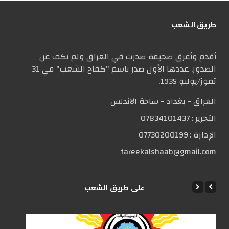
طریق الشعب
أقدم وأعرق صحيفة صدرت في العراق ولم تكف عن
الصدور. عددها الأول صدر باسم "كفاح الشعب" في 31
تموز/يوليو 1935.
العراق - بغداد - ساحة الاندلس
التحریر :
07834101437
الإدارة :
07730200199
tareekalshaab@gmail.com
علی طریق الشعب