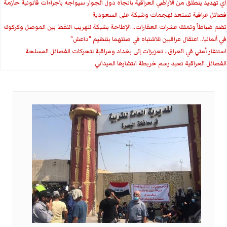
اي تهديد ينطلق من الأراضي العراقية باتجاه دول الجوار سيواجه باجراءات قانونية حازمة
فصائل عراقية تستعد لهجمات وشيكة على السعودية
تضم ضباطاً وتملك عشرات العقارات.. الإطاحة بشبكة لتهريب النفط بين الموصل وكركوك
في ألمانيا.. اعتقال عراقيين للاشتباه في صلتهما بتنظيم "داعش"
استنفار أمني في العراق.. تعزيزات إلى بغداد ومراقبة لتحركات الفصائل المسلحة
الفصائل العراقية تعيد رسم خريطة انتشارها الميداني