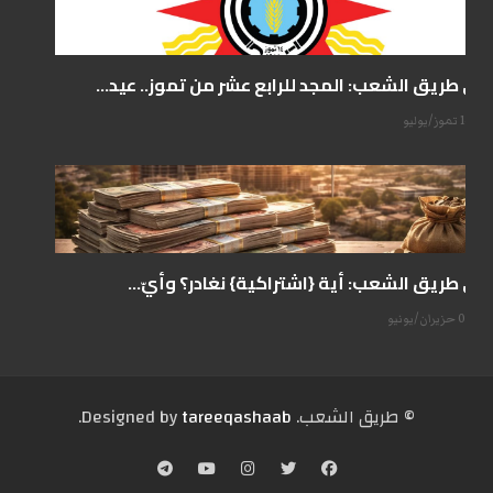
على طريق الشعب: المجد للرابع عشر من تموز.. عيد...
14 تموز/يوليو
على طريق الشعب: أية {اشتراكية} نغادر؟ وأيّ...
07 حزيران/يونيو
© طریق الشعب. Designed by
tareeqashaab
.