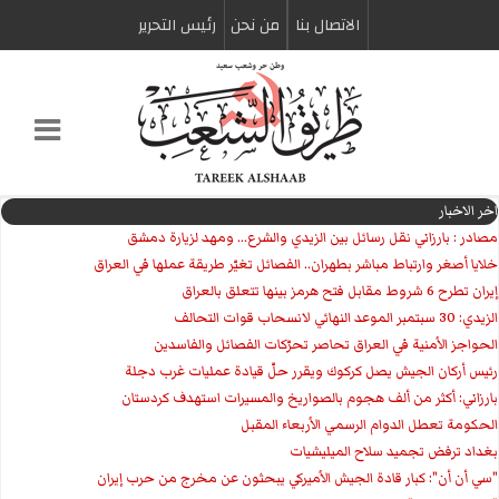
الاتصال بنا
من نحن
رئیس التحریر
اخر الاخبار
مصادر : بارزاني نقل رسائل بين الزيدي والشرع... ومهد لزيارة دمشق
خلايا أصغر وارتباط مباشر بطهران.. الفصائل تغيّر طريقة عملها في العراق
إيران تطرح 6 شروط مقابل فتح هرمز بينها تتعلق بالعراق
الزيدي: 30 سبتمبر الموعد النهائي لانسحاب قوات التحالف
الحواجز الأمنية في العراق تحاصر تحرّكات الفصائل والفاسدين
رئيس أركان الجيش يصل كركوك ويقرر حلّ قيادة عمليات غرب دجلة
بارزاني: أكثر من ألف هجوم بالصواريخ والمسيرات استهدف كردستان
الحكومة تعطل الدوام الرسمي الأربعاء المقبل
بغداد ترفض تجميد سلاح الميليشيات
"سي أن أن": كبار قادة الجيش الأميركي يبحثون عن مخرج من حرب إيران