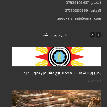
التحریر :
07834101437
الإدارة :
07730200199
tareekalshaab@gmail.com
علی طریق الشعب
على طريق الشعب: المجد للرابع عشر من تموز.. عيد...
14 تموز/يوليو