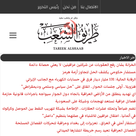
الاتصال بنا
من نحن
رئیس التحریر
اخر الاخبار
الخزانة بشان رفع العقوبات عن شركتين عراقيتين: لا يعني حصانة دائمة
مستشار حكومي يكشف الحل لتجاوز أزمة هرمز
الرقابة المالية: 131 مليار دينار فرق في حسابات الكهرباء مع الجانب الإيراني
فنزويلا.. أولى جلسات الحوار.. اتفاق على "حل سياسي وسلمي وديمقراطي"
اي تهديد ينطلق من الأراضي العراقية باتجاه دول الجوار سيواجه باجراءات قانونية حازمة
فصائل عراقية تستعد لهجمات وشيكة على السعودية
تضم ضباطاً وتملك عشرات العقارات.. الإطاحة بشبكة لتهريب النفط بين الموصل وكركوك
في ألمانيا.. اعتقال عراقيين للاشتباه في صلتهما بتنظيم "داعش"
استنفار أمني في العراق.. تعزيزات إلى بغداد ومراقبة لتحركات الفصائل المسلحة
الفصائل العراقية تعيد رسم خريطة انتشارها الميداني