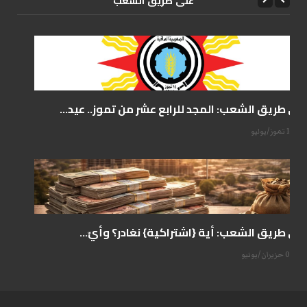
علی طریق الشعب
على طريق الشعب: المجد للرابع عشر من تموز.. عيد...
14 تموز/يوليو
على طريق الشعب: أية {اشتراكية} نغادر؟ وأيّ...
07 حزيران/يونيو